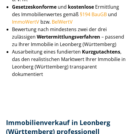
Ge­set­zes­kon­for­me
und
kostenlose
Ermittlung
des Im­mo­bi­li­en­wer­tes gemäß
§194 BauGB
und
ImmoWertV
bzw.
BelWertV
Bewertung nach mindestens zwei der drei
zulässigen
Wert­ermitt­lungs­ver­fah­ren
– passend
zu Ihrer Immobilie in Leonberg (Württemberg)
Ausarbeitung eines fundierten
Kurzgutachtens
,
das den realistischen Marktwert Ihrer Immobilie in
Leonberg (Württemberg) transparent
dokumentiert
Im­mo­bi­li­en­ver­kauf in Leonberg
(Württemberg) professionell