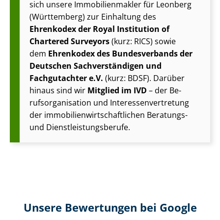
sich unsere Im­mo­bi­li­en­mak­ler für Leonberg
(Württemberg) zur Einhaltung des
Ehrenkodex der Royal Institution of
Chartered Surveyors
(kurz: RICS) sowie
dem
Ehrenkodex des Bundesverbands der
Deutschen Sach­ver­stän­di­gen und
Fachgutachter e.V.
(kurz: BDSF). Darüber
hinaus sind wir
Mitglied im IVD
– der Be­
rufs­or­ga­ni­sa­ti­on und In­ter­es­sen­ver­tre­tung
der im­mo­bi­li­en­wirt­schaft­li­chen Beratungs-
und Dienst­leis­tungs­be­ru­fe.
Unsere Bewertungen bei Google