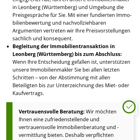
in Leonberg (Württemberg) und Umgebung die
Preisgespräche für Sie. Mit einer fundierten Im­mo­
bi­li­en­be­wer­tung und nach­voll­zieh­ba­ren
Argumenten vertreten wir Ihre Preis­vor­stel­lun­gen
sachlich und konsequent.
Begleitung der Im­mo­bi­li­en­trans­ak­ti­on in
Leonberg (Württemberg) bis zum Abschluss:
Wenn Ihre Entscheidung gefallen ist, unterstützen
unsere Im­mo­bi­li­en­mak­ler Sie bei allen letzten
Schritten – von der Abstimmung mit allen
Beteiligten bis zur Unterzeichnung des Miet- oder
Kaufvertrags.
Vertrauensvolle Beratung:
Wir möchten
Ihnen eine zu­frie­den­stel­len­de und
vertrauensvolle Im­mo­bi­li­en­be­ra­tung und -
vermittlung bieten. Deshalb verpflichten