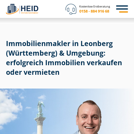
Kostenlose Erstberatung
0158 - 884 916 68
Im­mo­bi­li­en­mak­ler in Leonberg
(Württemberg) & Umgebung:
erfolgreich Immobilien verkaufen
oder vermieten