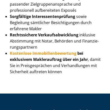
passender Ziel­grup­pen­an­spra­che und
professionell aufbereiteten Exposés
Sorgfältige In­ter­es­sen­ten­prü­fung
sowie
Begleitung sämtlicher Besichtigungen durch
erfahrene Makler
Rechtssichere Ver­kaufs­ab­wick­lung
inklusive
Abstimmung mit Notar, Behörden und Fi­nan­zie­
rungs­part­nern
Kostenlose Im­mo­bi­li­en­be­wer­tung
bei
exklusivem Maklerauftrag über ein Jahr
, damit
Sie in Preisgesprächen und Verhandlungen mit
Sicherheit auftreten können