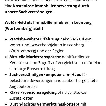
zwölf Monate entscheiden, erhalten Sie auf Wunsch
eine
kostenlose Im­mo­bi­li­en­be­wer­tung durch
unsere Sach­ver­stän­di­gen
.
Wofür Heid als Im­mo­bi­li­en­mak­ler in Leonberg
(Württemberg) steht:
Praxisbewährte Erfahrung
beim Verkauf von
Wohn- und Gewerbeobjekten in Leonberg
(Württemberg) und der Region
Aktuelle Markt­trans­pa­renz
dank fundierter
Kenntnisse und Zugriff auf Vergleichsdaten für eine
stimmige Preisermittlung
Sach­ver­stän­di­gen­kom­pe­tenz im Haus
für
belastbare Bewertungen und sauber hergeleitete
Angebotspreise
Klare Pro­vi­si­ons­re­ge­lung
ohne versteckte
Zusatzkosten
Durchdachtes Ver­mark­tungs­kon­zept
mit