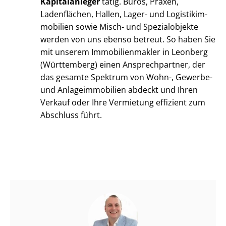
Kapitalanleger
tätig. Büros, Praxen,
Ladenflächen, Hallen, Lager- und Lo­gis­tik­im­
mo­bi­li­en sowie Misch- und Spezialobjekte
werden von uns ebenso betreut. So haben Sie
mit unserem Im­mo­bi­li­en­mak­ler in Leonberg
(Württemberg) einen Ansprechpartner, der
das gesamte Spektrum von Wohn-, Gewerbe-
und An­la­ge­im­mo­bi­li­en abdeckt und Ihren
Verkauf oder Ihre Vermietung effizient zum
Abschluss führt.