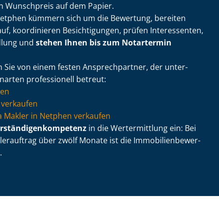
in Wunschpreis auf dem Papier.
Netphen kümmern sich um die Bewertung, bereiten
uf, koordinieren Besichtigungen, prüfen Interessenten,
dlung und
stehen Ihnen bis zum Notartermin
n Sie von einem festen Ansprechpartner, der un­ter­
enarten professionell betreut:
hen
verkaufen
 via Makler in Netphen verkaufen
r­stän­di­gen­kom­pe­tenz
in die Wertermittlung ein: Bei
rauftrag über zwölf Monate ist die Im­mo­bi­li­en­be­wer­
.