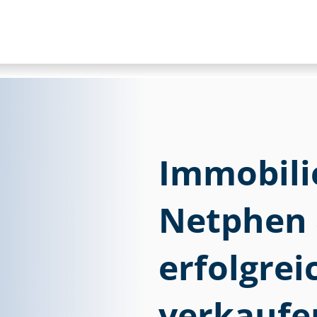
Im­mo­bi­li
Netphen
erfolgre
verkaufe