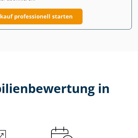
kauf professionell starten
li­en­be­wer­tung in