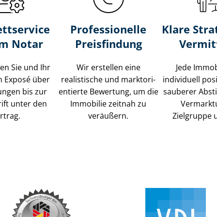
ttservice
Professionelle
Klare Stra
um Notar
Preisfindung
Vermit
ten Sie und Ihr
Wir erstellen eine
Jede Immob
m Exposé über
realistische und markt­ori­
individuell posi
ungen bis zur
en­tier­te Bewertung, um die
sauberer Abs
ift unter den
Immobilie zeitnah zu
Vermarkt
rtrag.
veräußern.
Zielgruppe 