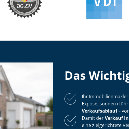
Das Wichtig
Ihr Im­mo­bi­li­en­mak
Exposé, sondern führ
Verkaufsablauf
– von
Damit der
Verkauf i
eine zielgerichtete V