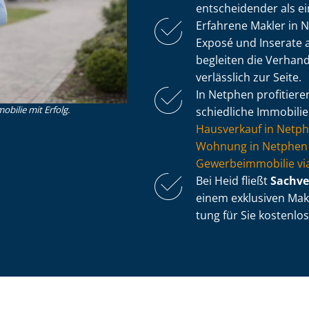
entscheidender als e
Erfahrene Makler in 
Exposé und Inserate a
begleiten die Verhan
verlässlich zur Seite.
In Netphen profitiere
obilie mit Erfolg.
schied­li­che Immobili
Hausverkauf in Netp
Wohnung in Netphen 
Ge­wer­be­im­mo­bi­lie
Bei Heid fließt
Sach­ve
einem exklusiven Makle
tung für Sie kostenlos