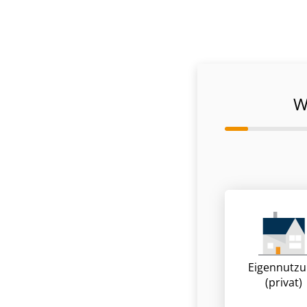
W
Eigennutz
(privat)