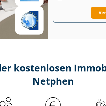
Ver
er kostenlosen Im­mo­bi­
Netphen