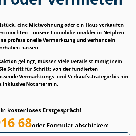
dstück, eine Mietwohnung oder ein Haus verkaufen
n möchten – unsere Im­mo­bi­li­en­mak­ler in Netphen
eine professionelle Vermarktung und verhandeln
Vorhaben passen.
s­ak­ti­on gelingt, müssen viele Details stimmig in­ein­
 Sie Schritt für Schritt: von der fundierten
sende Vermarktungs- und Ver­kaufs­stra­te­gie bis hin
s inklusive Notartermin.
ein kostenloses Erstgespräch!
916 68
oder Formular abschicken: