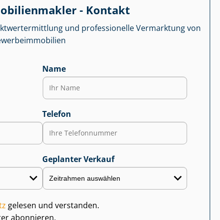
­bi­li­en­mak­ler - Kontakt
kt­wert­ermitt­lung und professionelle Vermarktung von
r­be­im­mo­bi­li­en
Name
Telefon
Geplanter Verkauf
tz
gelesen und verstanden.
ter abonnieren.