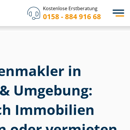
Kostenlose Erstberatung
0158 - 884 916 68
­en­mak­ler in
 & Umgebung:
ich Immobilien
n oder vermieten