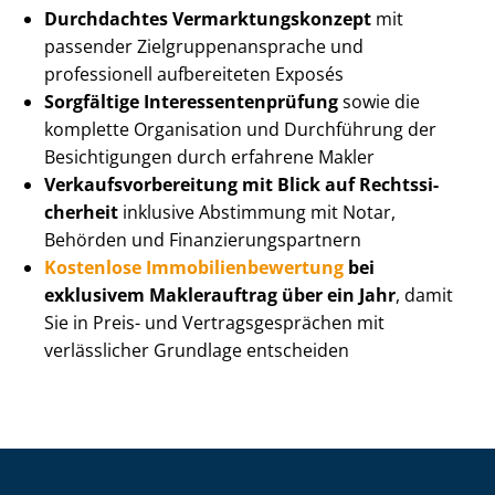
Durchdachtes Ver­mark­tungs­kon­zept
mit
passender Ziel­grup­pen­an­spra­che und
professionell aufbereiteten Exposés
Sorgfältige In­ter­es­sen­ten­prü­fung
sowie die
komplette Organisation und Durchführung der
Besichtigungen durch erfahrene Makler
Ver­kaufs­vor­be­rei­tung mit Blick auf Rechts­si­
cher­heit
inklusive Abstimmung mit Notar,
Behörden und Fi­nan­zie­rungs­part­nern
Kostenlose Im­mo­bi­li­en­be­wer­tung
bei
exklusivem Maklerauftrag über ein Jahr
, damit
Sie in Preis- und Ver­trags­ge­sprä­chen mit
verlässlicher Grundlage entscheiden