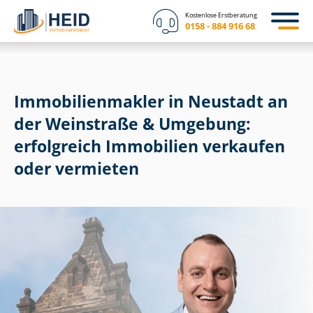
Kostenlose Erstberatung
0158 - 884 916 68
Im­mo­bi­li­en­mak­ler in Neustadt an
der Weinstraße & Umgebung:
erfolgreich Immobilien verkaufen
oder vermieten