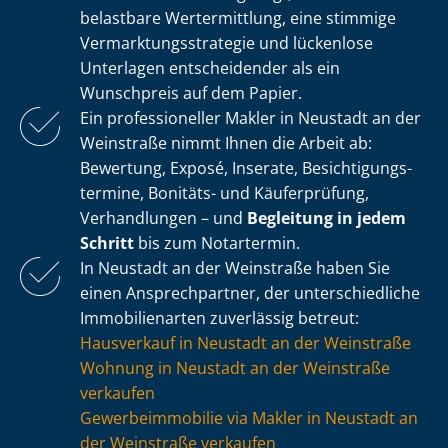
belastbare Wertermittlung, eine stimmige
Ver­mark­tungs­stra­te­gie und lückenlose
Unterlagen entscheidender als ein
Wunschpreis auf dem Papier.
Ein professioneller Makler in Neustadt an der
Weinstraße nimmt Ihnen die Arbeit ab:
Bewertung, Exposé, Inserate, Be­sich­ti­gungs­
ter­mi­ne, Bonitäts- und Käuferprüfung,
Verhandlungen – und
Begleitung in jedem
Schritt
bis zum Notartermin.
In Neustadt an der Weinstraße haben Sie
einen Ansprechpartner, der un­ter­schied­li­che
Immobilienarten zuverlässig betreut:
Hausverkauf in Neustadt an der Weinstraße
Wohnung in Neustadt an der Weinstraße
verkaufen
Ge­wer­be­im­mo­bi­lie via Makler in Neustadt an
der Weinstraße verkaufen