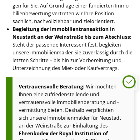
gen für Sie. Auf Grundlage einer fundierten Im­mo­
bi­li­en­be­wer­tung vertreten wir Ihre Position
sachlich, nachvollziehbar und zielorientiert.
Begleitung der Im­mo­bi­li­en­trans­ak­ti­on in
Neustadt an der Weinstraße bis zum Abschluss:
Steht der passende Interessent fest, begleiten
unsere Im­mo­bi­li­en­mak­ler Sie zuverlässig durch die
letzten Schritte – bis hin zur Vorbereitung und
Unterzeichnung des Miet- oder Kaufvertrags.
Vertrauensvolle Beratung:
Wir möchten
Ihnen eine zu­frie­den­stel­len­de und
vertrauensvolle Im­mo­bi­li­en­be­ra­tung und -
vermittlung bieten. Deshalb verpflichten
sich unsere Im­mo­bi­li­en­mak­ler für Neustadt
an der Weinstraße zur Einhaltung des
Ehrenkodex der Royal Institution of