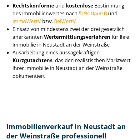
Rechtskonforme
und
kostenlose
Bestimmung
des Im­mo­bi­li­en­wer­tes nach
§194 BauGB
und
ImmoWertV
bzw.
BelWertV
Einsatz von mindestens zwei der drei gesetzlich
anerkannten
Wert­ermitt­lungs­ver­fah­ren
für Ihre
Immobilie in Neustadt an der Weinstraße
Ausarbeitung eines aus­sa­ge­kräf­ti­gen
Kurzgutachtens
, das den realistischen Marktwert
Ihrer Immobilie in Neustadt an der Weinstraße
dokumentiert
Im­mo­bi­li­en­ver­kauf in Neustadt an
der Weinstraße professionell