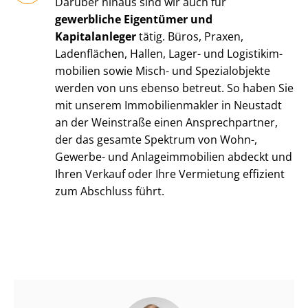
Darüber hinaus sind wir auch für
gewerbliche Eigentümer und
Kapitalanleger
tätig. Büros, Praxen,
Ladenflächen, Hallen, Lager- und Lo­gis­tik­im­
mo­bi­li­en sowie Misch- und Spezialobjekte
werden von uns ebenso betreut. So haben Sie
mit unserem Im­mo­bi­li­en­mak­ler in Neustadt
an der Weinstraße einen Ansprechpartner,
der das gesamte Spektrum von Wohn-,
Gewerbe- und An­la­ge­im­mo­bi­li­en abdeckt und
Ihren Verkauf oder Ihre Vermietung effizient
zum Abschluss führt.