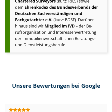
Chartered Surveyors
(kurz: RICS) sowie
dem
Ehrenkodex des Bundesverbands der
Deutschen Sach­ver­stän­di­gen und
Fachgutachter e.V.
(kurz: BDSF). Darüber
hinaus sind wir
Mitglied im IVD
– der Be­
rufs­or­ga­ni­sa­ti­on und In­ter­es­sen­ver­tre­tung
der im­mo­bi­li­en­wirt­schaft­li­chen Beratungs-
und Dienst­leis­tungs­be­ru­fe.
Unsere Bewertungen bei Google