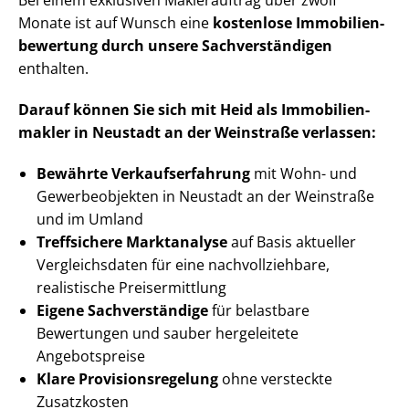
Bei einem exklusiven Maklerauftrag über zwölf
Monate ist auf Wunsch eine
kostenlose Im­mo­bi­li­en­
be­wer­tung durch unsere Sach­ver­stän­di­gen
enthalten.
Darauf können Sie sich mit Heid als Im­mo­bi­li­en­
mak­ler in Neustadt an der Weinstraße verlassen:
Bewährte Ver­kaufs­er­fah­rung
mit Wohn- und
Gewerbeobjekten in Neustadt an der Weinstraße
und im Umland
Treffsichere Marktanalyse
auf Basis aktueller
Vergleichsdaten für eine nach­voll­zieh­ba­re,
realistische Preisermittlung
Eigene Sachverständige
für belastbare
Bewertungen und sauber hergeleitete
Angebotspreise
Klare Pro­vi­si­ons­re­ge­lung
ohne versteckte
Zusatzkosten