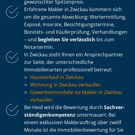
gewünschter Spitzenpreis.
Erfahrene Makler in Zwickau kümmern sich
um die gesamte Abwicklung: Wertermittlung,
Exposé, Inserate, Be­sich­ti­gungs­ter­mi­ne,
Bonitäts- und Käuferprüfung, Verhandlungen
– und
begleiten Sie verlässlich
bis zum
Notartermin.
In Zwickau steht Ihnen ein Ansprechpartner
zur Seite, der un­ter­schied­li­che
Immobilienarten professionell betreut:
Hausverkauf in Zwickau
Wohnung in Zwickau verkaufen
Ge­wer­be­im­mo­bi­lie via Makler in Zwickau
verkaufen
Bei Heid wird die Bewertung durch
Sach­ver­
stän­di­gen­kom­pe­tenz
untermauert: Bei
einem exklusiven Maklerauftrag über zwölf
Monate ist die Im­mo­bi­li­en­be­wer­tung für Sie