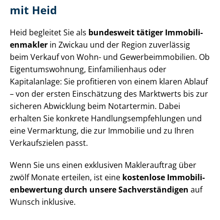
mit Heid
Heid begleitet Sie als
bundesweit tätiger Im­mo­bi­li­
en­mak­ler
in Zwickau und der Region zuverlässig
beim Verkauf von Wohn- und Ge­wer­be­im­mo­bi­li­en. Ob
Ei­gen­tums­woh­nung, Einfamilienhaus oder
Kapitalanlage: Sie profitieren von einem klaren Ablauf
– von der ersten Einschätzung des Marktwerts bis zur
sicheren Abwicklung beim Notartermin. Dabei
erhalten Sie konkrete Hand­lungs­emp­feh­lun­gen und
eine Vermarktung, die zur Immobilie und zu Ihren
Verkaufszielen passt.
Wenn Sie uns einen exklusiven Maklerauftrag über
zwölf Monate erteilen, ist eine
kostenlose Im­mo­bi­li­
en­be­wer­tung durch unsere Sach­ver­stän­di­gen
auf
Wunsch inklusive.