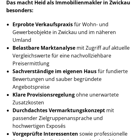
Das macht Heid als Im­mo­bi­li­en­mak­ler in Zwickau
besonders:
Erprobte Verkaufspraxis
für Wohn- und
Gewerbeobjekte in Zwickau und im näheren
Umland
Belastbare Marktanalyse
mit Zugriff auf aktuelle
Vergleichswerte für eine nach­voll­zieh­ba­re
Preisermittlung
Sachverständige im eigenen Haus
für fundierte
Bewertungen und sauber begründete
Angebotspreise
Klare Pro­vi­si­ons­re­ge­lung
ohne unerwartete
Zusatzkosten
Durchdachtes Ver­mark­tungs­kon­zept
mit
passender Ziel­grup­pen­an­spra­che und
hochwertigen Exposés
Vorgeprüfte Interessenten
sowie professionelle