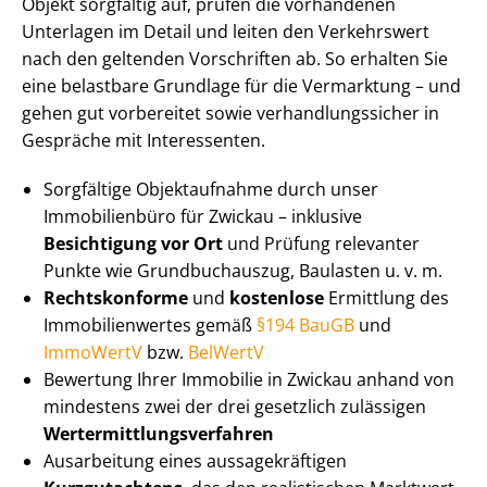
Objekt sorgfältig auf, prüfen die vorhandenen
Unterlagen im Detail und leiten den Verkehrswert
nach den geltenden Vorschriften ab. So erhalten Sie
eine belastbare Grundlage für die Vermarktung – und
gehen gut vorbereitet sowie ver­hand­lungs­si­cher in
Gespräche mit Interessenten.
Sorgfältige Objektaufnahme durch unser
Immobilienbüro für Zwickau – inklusive
Besichtigung vor Ort
und Prüfung relevanter
Punkte wie Grundbuchauszug, Baulasten u. v. m.
Rechtskonforme
und
kostenlose
Ermittlung des
Im­mo­bi­li­en­wer­tes gemäß
§194 BauGB
und
ImmoWertV
bzw.
BelWertV
Bewertung Ihrer Immobilie in Zwickau anhand von
mindestens zwei der drei gesetzlich zulässigen
Wert­ermitt­lungs­ver­fah­ren
Ausarbeitung eines aus­sa­ge­kräf­ti­gen