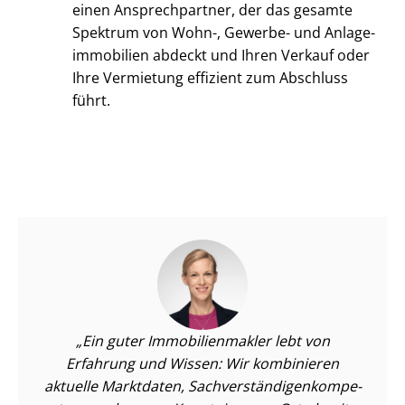
einen Ansprechpartner, der das gesamte
Spektrum von Wohn-, Gewerbe- und An­la­ge­
im­mo­bi­li­en abdeckt und Ihren Verkauf oder
Ihre Vermietung effizient zum Abschluss
führt.
Ein guter Im­mo­bi­li­en­mak­ler lebt von
Erfahrung und Wissen: Wir kombinieren
aktuelle Marktdaten, Sach­ver­stän­di­gen­kom­pe­