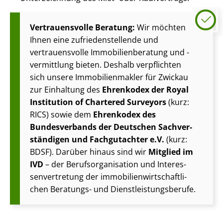
Vertrauensvolle Beratung:
Wir möchten
Ihnen eine zu­frie­den­stel­len­de und
vertrauensvolle Im­mo­bi­li­en­be­ra­tung und -
vermittlung bieten. Deshalb verpflichten
sich unsere Im­mo­bi­li­en­mak­ler für Zwickau
zur Einhaltung des
Ehrenkodex der Royal
Institution of Chartered Surveyors
(kurz:
RICS) sowie dem
Ehrenkodex des
Bundesverbands der Deutschen Sach­ver­
stän­di­gen und Fachgutachter e.V.
(kurz:
BDSF). Darüber hinaus sind wir
Mitglied im
IVD
– der Be­rufs­or­ga­ni­sa­ti­on und In­ter­es­
sen­ver­tre­tung der im­mo­bi­li­en­wirt­schaft­li­
chen Beratungs- und Dienst­leis­tungs­be­ru­fe.