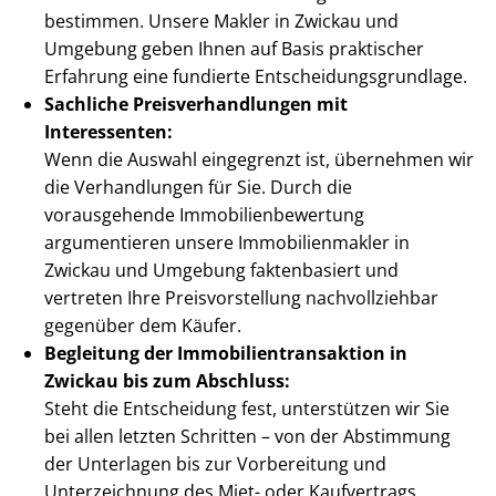
bestimmen. Unsere Makler in Zwickau und
Umgebung geben Ihnen auf Basis praktischer
Erfahrung eine fundierte Ent­schei­dungs­grund­la­ge.
Sachliche Preis­ver­hand­lun­gen mit
Interessenten:
Wenn die Auswahl eingegrenzt ist, übernehmen wir
die Verhandlungen für Sie. Durch die
vorausgehende Im­mo­bi­li­en­be­wer­tung
argumentieren unsere Im­mo­bi­li­en­mak­ler in
Zwickau und Umgebung faktenbasiert und
vertreten Ihre Preis­vor­stel­lung nachvollziehbar
gegenüber dem Käufer.
Begleitung der Im­mo­bi­li­en­trans­ak­ti­on in
Zwickau bis zum Abschluss:
Steht die Entscheidung fest, unterstützen wir Sie
bei allen letzten Schritten – von der Abstimmung
der Unterlagen bis zur Vorbereitung und
Unterzeichnung des Miet- oder Kaufvertrags.