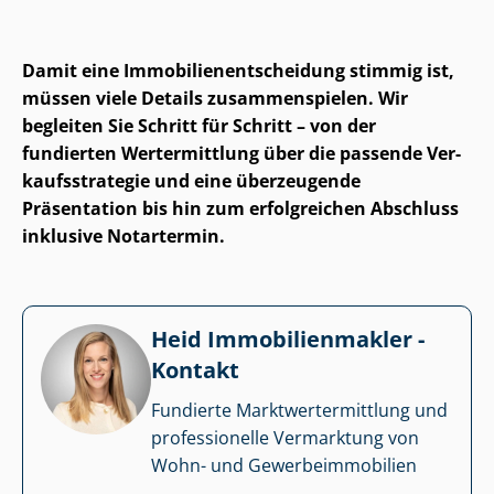
Damit eine Im­mo­bi­li­en­ent­schei­dung stimmig ist,
müssen viele Details zusammenspielen. Wir
begleiten Sie Schritt für Schritt – von der
fundierten Wertermittlung über die passende Ver­
kaufs­stra­te­gie und eine überzeugende
Präsentation bis hin zum erfolgreichen Abschluss
inklusive Notartermin.
Heid Im­mo­bi­li­en­mak­ler -
Kontakt
Fundierte Markt­wert­ermitt­lung und
professionelle Vermarktung von
Wohn- und Ge­wer­be­im­mo­bi­li­en