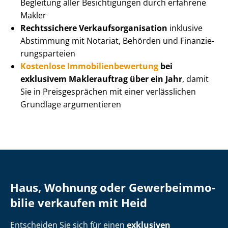
Begleitung aller Besichtigungen durch erfahrene
Makler
Rechtssichere Ver­kaufs­or­ga­ni­sa­ti­on
inklusive
Abstimmung mit Notariat, Behörden und Fi­nan­zie­
rungs­par­tei­en
Kostenlose Im­mo­bi­li­en­be­wer­tung
bei
exklusivem Maklerauftrag über ein Jahr
, damit
Sie in Preisgesprächen mit einer verlässlichen
Grundlage argumentieren
Haus, Wohnung oder Ge­wer­be­im­mo­
bi­lie verkaufen mit Heid
Entscheiden Sie sich für einen
exklusiven