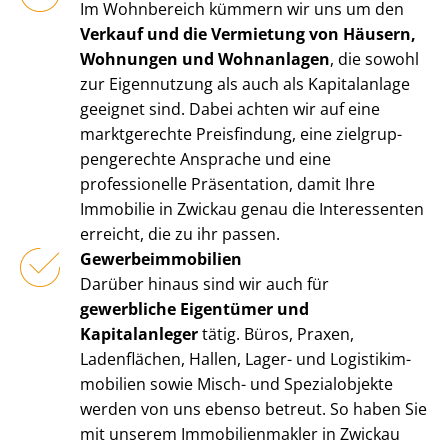
Im Wohnbereich kümmern wir uns um den
Verkauf und die Vermietung von Häusern,
Wohnungen und Wohnanlagen
, die sowohl
zur Eigennutzung als auch als Kapitalanlage
geeignet sind. Dabei achten wir auf eine
marktgerechte Preisfindung, eine ziel­grup­
pen­ge­rech­te Ansprache und eine
professionelle Präsentation, damit Ihre
Immobilie in Zwickau genau die Interessenten
erreicht, die zu ihr passen.
Ge­wer­be­im­mo­bi­li­en
Darüber hinaus sind wir auch für
gewerbliche Eigentümer und
Kapitalanleger
tätig. Büros, Praxen,
Ladenflächen, Hallen, Lager- und Lo­gis­tik­im­
mo­bi­li­en sowie Misch- und Spezialobjekte
werden von uns ebenso betreut. So haben Sie
mit unserem Im­mo­bi­li­en­mak­ler in Zwickau