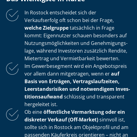
In Rostock entscheidet sich der
Verkaufserfolg oft schon bei der Frage,
welche Zielgruppe
tatsächlich in Frage
kommt: Eigennutzer schauen besonders auf
Nut­zungs­mög­lich­kei­ten und Ge­neh­mi­gungs­
la­ge, während Investoren zusätzlich Rendite,
Mietertrag und Vermietbarkeit bewerten.
Im Gewerbesegment wird ein Angebotspreis
vor allem dann mitgetragen, wenn er
auf
Basis von Erträgen, Ver­trags­lauf­zei­ten,
Leer­stands­ri­si­ken und notwendigem In­ves­
ti­ti­ons­auf­wand
schlüssig und transparent
hergeleitet ist.
Ob eine
öffentliche Vermarktung oder ein
diskreter Verkauf (Off-Market)
sinnvoll ist,
sollte sich in Rostock am Objektprofil und am
passenden Käuferkreis orientieren – nicht an