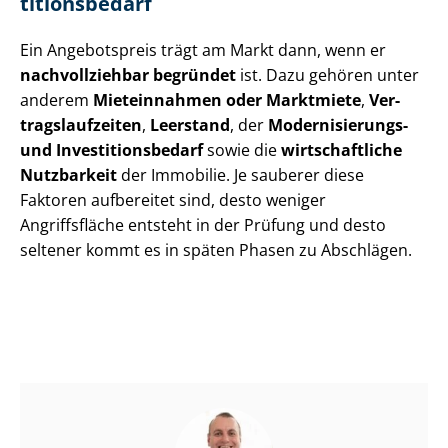
ti­ti­ons­be­darf
Ein Angebotspreis trägt am Markt dann, wenn er
nachvollziehbar begründet
ist. Dazu gehören unter
anderem
Mieteinnahmen oder Marktmiete
,
Ver­
trags­lauf­zei­ten
,
Leerstand
, der
Modernisierungs-
und In­ves­ti­ti­ons­be­darf
sowie die
wirtschaftliche
Nutzbarkeit
der Immobilie. Je sauberer diese
Faktoren aufbereitet sind, desto weniger
Angriffsfläche entsteht in der Prüfung und desto
seltener kommt es in späten Phasen zu Abschlägen.