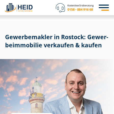
Kostenlose Erstberatung
0158 - 884 916 68
Gewerbemakler in Rostock: Ge­wer­
be­im­mo­bi­lie verkaufen & kaufen