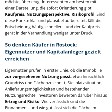
möchte, überzeugt Interessenten am besten mit
einer Darstellung, die sofort Orientierung gibt:
Kaufpreis, Nut­zungs­per­spek­ti­ve, Risikoprofil
. Sind
diese Punkte klar und plausibel aufbereitet, fällt die
Entscheidung häufig schneller – und der Kaufpreis
gerät in der Verhandlung weniger unter Druck.
So denken Käufer in Rostock:
Eigennutzer und Kapitalanleger gezielt
erreichen
Eigennutzer prüfen in erster Linie, ob die Immobilie
zur vorgesehenen Nutzung passt
: etwa hinsichtlich
Grundriss und Flä­chen­zu­schnitt, Stell­platz­si­tua­ti­on,
An­lie­fe­rungs­mög­lich­kei­ten und bestehender
Nutzungsrechte. Investoren bewerten darüber hinaus
Ertrag und Risiko
: Wie verlässlich sind die
Einnahmen – und wie gut lässt sich die Fläche im