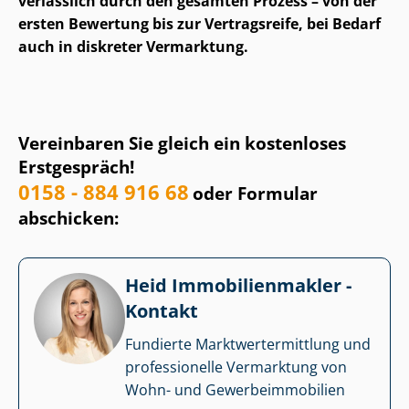
verlässlich durch den gesamten Prozess – von der
ersten Bewertung bis zur Vertragsreife, bei Bedarf
auch in diskreter Vermarktung.
Vereinbaren Sie gleich ein kostenloses
Erstgespräch!
0158 - 884 916 68
oder Formular
abschicken:
Heid Im­mo­bi­li­en­mak­ler -
Kontakt
Fundierte Markt­wert­ermitt­lung und
professionelle Vermarktung von
Wohn- und Ge­wer­be­im­mo­bi­li­en