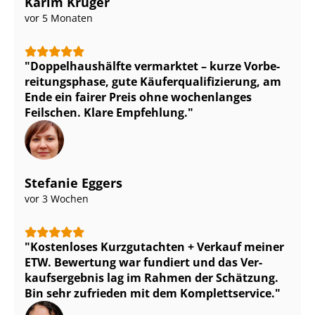
Karim Krüger
vor 5 Monaten
Dop­pel­haus­hälf­te vermarktet – kurze Vor­be­
rei­tungs­pha­se, gute Käu­fer­qua­li­fi­zie­rung, am
Ende ein fairer Preis ohne wochenlanges
Feilschen. Klare Empfehlung.
Stefanie Eggers
vor 3 Wochen
Kostenloses Kurzgutachten + Verkauf meiner
ETW. Bewertung war fundiert und das Ver­
kaufs­er­geb­nis lag im Rahmen der Schätzung.
Bin sehr zufrieden mit dem Komplettservice.