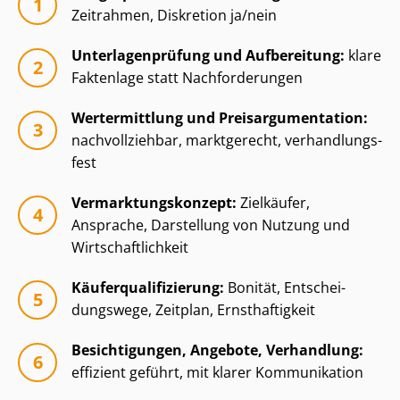
Zeitrahmen, Diskretion ja/nein
Un­ter­la­gen­prü­fung und Aufbereitung:
klare
Faktenlage statt Nachforderungen
Wertermittlung und Preisar­gu­men­ta­ti­on:
nachvollziehbar, marktgerecht, ver­hand­lungs­
fest
Ver­mark­tungs­kon­zept:
Zielkäufer,
Ansprache, Darstellung von Nutzung und
Wirt­schaft­lich­keit
Käu­fer­qua­li­fi­zie­rung:
Bonität, Ent­schei­
dungs­we­ge, Zeitplan, Ernsthaftigkeit
Besichtigungen, Angebote, Verhandlung:
effizient geführt, mit klarer Kommunikation