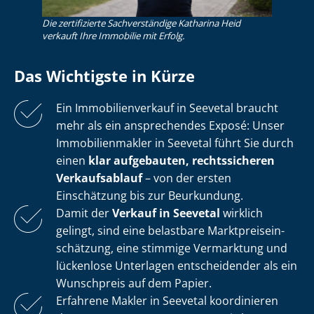
Die zertifizierte Sachverständige Katharina Heid
verkauft Ihre Immobilie mit Erfolg.
Das Wichtigste in Kürze
Ein Im­mo­bi­li­en­ver­kauf in Seevetal braucht
mehr als ein ansprechendes Exposé: Unser
Im­mo­bi­li­en­mak­ler in Seevetal führt Sie durch
einen
klar aufgebauten, rechtssicheren
Verkaufsablauf
– von der ersten
Einschätzung bis zur Beurkundung.
Damit der
Verkauf in Seevetal
wirklich
gelingt, sind eine belastbare Markt­preis­ein­
schät­zung, eine stimmige Vermarktung und
lückenlose Unterlagen entscheidender als ein
Wunschpreis auf dem Papier.
Erfahrene Makler in Seevetal koordinieren