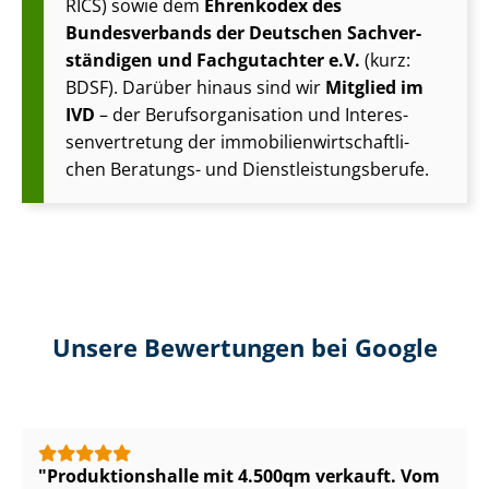
RICS) sowie dem
Ehrenkodex des
Bundesverbands der Deutschen Sach­ver­
stän­di­gen und Fachgutachter e.V.
(kurz:
BDSF). Darüber hinaus sind wir
Mitglied im
IVD
– der Be­rufs­or­ga­ni­sa­ti­on und In­ter­es­
sen­ver­tre­tung der im­mo­bi­li­en­wirt­schaft­li­
chen Beratungs- und Dienst­leis­tungs­be­ru­fe.
Unsere Bewertungen bei Google
Pro­duk­ti­ons­hal­le mit 4.500qm verkauft. Vom