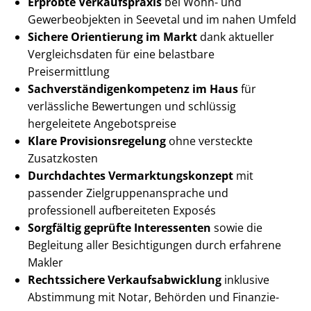
Erprobte Verkaufspraxis
bei Wohn- und
Gewerbeobjekten in Seevetal und im nahen Umfeld
Sichere Orientierung im Markt
dank aktueller
Vergleichsdaten für eine belastbare
Preisermittlung
Sach­ver­stän­di­gen­kom­pe­tenz im Haus
für
verlässliche Bewertungen und schlüssig
hergeleitete Angebotspreise
Klare Pro­vi­si­ons­re­ge­lung
ohne versteckte
Zusatzkosten
Durchdachtes Ver­mark­tungs­kon­zept
mit
passender Ziel­grup­pen­an­spra­che und
professionell aufbereiteten Exposés
Sorgfältig geprüfte Interessenten
sowie die
Begleitung aller Besichtigungen durch erfahrene
Makler
Rechtssichere Ver­kaufs­ab­wick­lung
inklusive
Abstimmung mit Notar, Behörden und Fi­nan­zie­