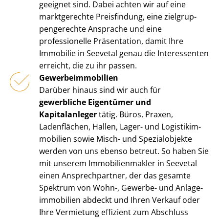
geeignet sind. Dabei achten wir auf eine
marktgerechte Preisfindung, eine ziel­grup­
pen­ge­rech­te Ansprache und eine
professionelle Präsentation, damit Ihre
Immobilie in Seevetal genau die Interessenten
erreicht, die zu ihr passen.
Ge­wer­be­im­mo­bi­li­en
Darüber hinaus sind wir auch für
gewerbliche Eigentümer und
Kapitalanleger
tätig. Büros, Praxen,
Ladenflächen, Hallen, Lager- und Lo­gis­tik­im­
mo­bi­li­en sowie Misch- und Spezialobjekte
werden von uns ebenso betreut. So haben Sie
mit unserem Im­mo­bi­li­en­mak­ler in Seevetal
einen Ansprechpartner, der das gesamte
Spektrum von Wohn-, Gewerbe- und An­la­ge­
im­mo­bi­li­en abdeckt und Ihren Verkauf oder
Ihre Vermietung effizient zum Abschluss