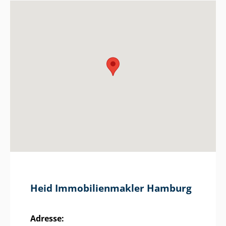
Heid Im­mo­bi­li­en­mak­ler Hamburg
Adresse: