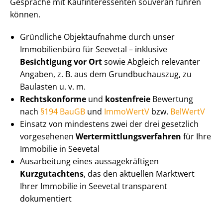
Gespräche mit Kauf­in­ter­es­sen­ten souverän führen
können.
Gründliche Objektaufnahme durch unser
Immobilienbüro für Seevetal – inklusive
Besichtigung vor Ort
sowie Abgleich relevanter
Angaben, z. B. aus dem Grundbuchauszug, zu
Baulasten u. v. m.
Rechtskonforme
und
kostenfreie
Bewertung
nach
§194 BauGB
und
ImmoWertV
bzw.
BelWertV
Einsatz von mindestens zwei der drei gesetzlich
vorgesehenen
Wert­ermitt­lungs­ver­fah­ren
für Ihre
Immobilie in Seevetal
Ausarbeitung eines aus­sa­ge­kräf­ti­gen
Kurzgutachtens
, das den aktuellen Marktwert
Ihrer Immobilie in Seevetal transparent
dokumentiert