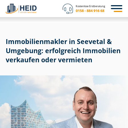
Kostenlose Erstberatung
0158 - 884 916 68
Im­mo­bi­li­en­mak­ler in Seevetal &
Umgebung: erfolgreich Immobilien
verkaufen oder vermieten