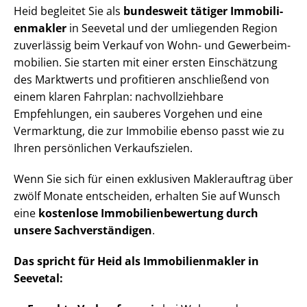
Heid begleitet Sie als
bundesweit tätiger Im­mo­bi­li­
en­mak­ler
in Seevetal und der umliegenden Region
zuverlässig beim Verkauf von Wohn- und Ge­wer­be­im­
mo­bi­li­en. Sie starten mit einer ersten Einschätzung
des Marktwerts und profitieren anschließend von
einem klaren Fahrplan: nach­voll­zieh­ba­re
Empfehlungen, ein sauberes Vorgehen und eine
Vermarktung, die zur Immobilie ebenso passt wie zu
Ihren persönlichen Verkaufszielen.
Wenn Sie sich für einen exklusiven Maklerauftrag über
zwölf Monate entscheiden, erhalten Sie auf Wunsch
eine
kostenlose Im­mo­bi­li­en­be­wer­tung durch
unsere Sach­ver­stän­di­gen
.
Das spricht für Heid als Im­mo­bi­li­en­mak­ler in
Seevetal: