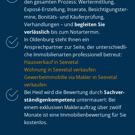
den gesamten Prozess: Wertermittlung,
Exposé-Erstellung, Inserate, Be­sich­ti­gungs­ter­
mi­ne, Bonitäts- und Käuferprüfung,
Verhandlungen – und
begleiten Sie
verlässlich
bis zum Notartermin.
In Oldenburg steht Ihnen ein
Ansprechpartner zur Seite, der un­ter­schied­li­
che Immobilienarten professionell betreut:
Hausverkauf in Seevetal
Wohnung in Seevetal verkaufen
Ge­wer­be­im­mo­bi­lie via Makler in Seevetal
verkaufen
Bei Heid wird die Bewertung durch
Sach­ver­
stän­di­gen­kom­pe­tenz
untermauert: Bei
einem exklusiven Maklerauftrag über zwölf
Monate ist eine Im­mo­bi­li­en­be­wer­tung für Sie
kostenlos.