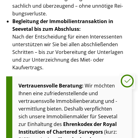
sachlich und überzeugend – ohne unnötige Rei­
bungs­ver­lus­te.
Begleitung der Im­mo­bi­li­en­trans­ak­ti­on in
Seevetal bis zum Abschluss:
Nach der Entscheidung für einen Interessenten
unterstützen wir Sie bei allen abschließenden
Schritten – bis zur Vorbereitung der Unterlagen
und zur Unterzeichnung des Miet- oder
Kaufvertrags.
Vertrauensvolle Beratung:
Wir möchten
Ihnen eine zu­frie­den­stel­len­de und
vertrauensvolle Im­mo­bi­li­en­be­ra­tung und -
vermittlung bieten. Deshalb verpflichten
sich unsere Im­mo­bi­li­en­mak­ler für Seevetal
zur Einhaltung des
Ehrenkodex der Royal
Institution of Chartered Surveyors
(kurz: