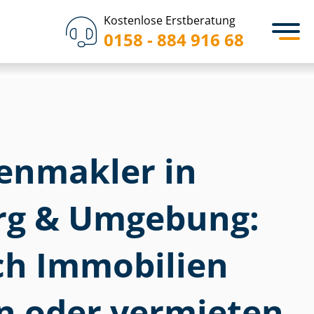
Kostenlose Erstberatung
0158 - 884 916 68
­en­mak­ler in
rg & Umgebung:
ich Immobilien
n oder vermieten