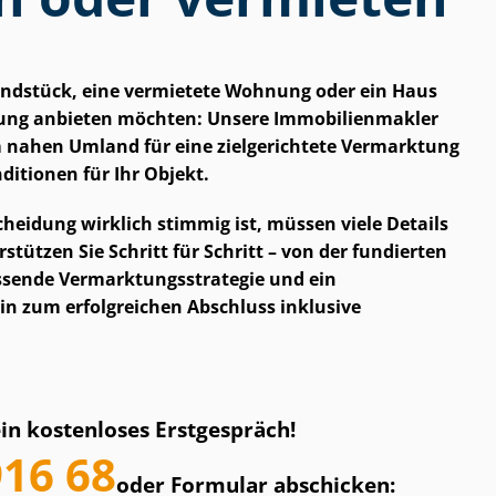
rundstück, eine vermietete Wohnung oder ein Haus
ng anbieten möchten: Unsere Im­mo­bi­li­en­mak­ler
m nahen Umland für eine zielgerichtete Vermarktung
itionen für Ihr Objekt.
­schei­dung wirklich stimmig ist, müssen viele Details
ützen Sie Schritt für Schritt – von der fundierten
ende Ver­mark­tungs­stra­te­gie und ein
in zum erfolgreichen Abschluss inklusive
ein kostenloses Erstgespräch!
916 68
oder Formular abschicken: