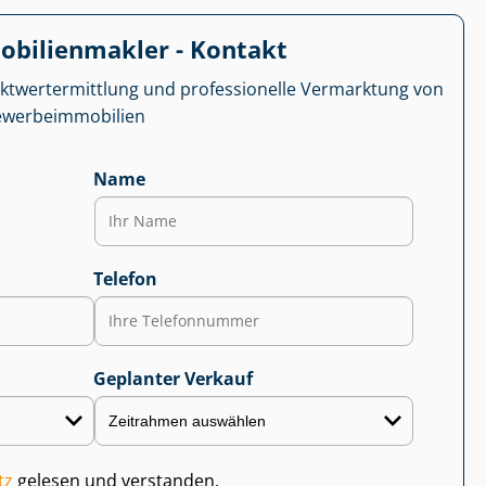
­bi­li­en­mak­ler - Kontakt
kt­wert­ermitt­lung und professionelle Vermarktung von
r­be­im­mo­bi­li­en
Name
Telefon
Geplanter Verkauf
tz
gelesen und verstanden.