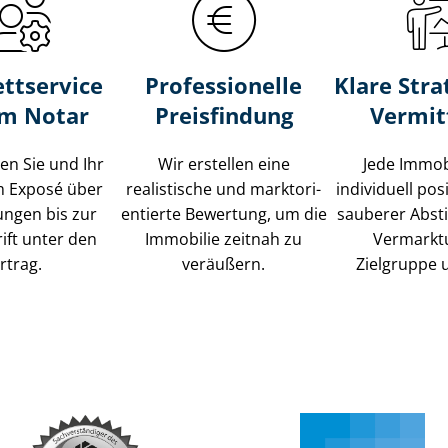
ttservice
Professionelle
Klare Stra
um Notar
Preisfindung
Vermit
ten Sie und Ihr
Wir erstellen eine
Jede Immob
m Exposé über
realistische und markt­ori­
individuell posi
ungen bis zur
en­tier­te Bewertung, um die
sauberer Abs
ift unter den
Immobilie zeitnah zu
Vermarkt
rtrag.
veräußern.
Zielgruppe 