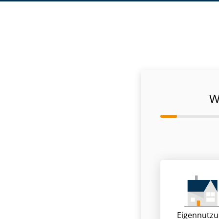
W
Eigennutz