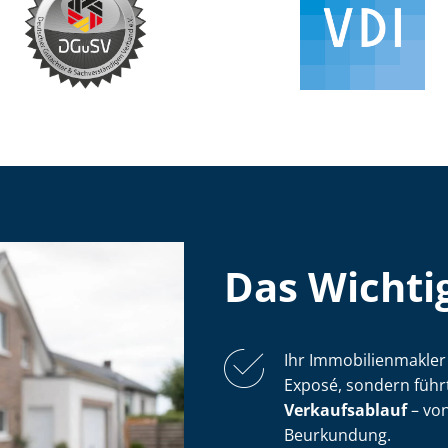
Das Wichtig
Ihr Im­mo­bi­li­en­mak­
Exposé, sondern führ
Verkaufsablauf
– von
Beurkundung.