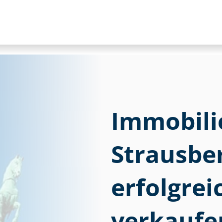
Im­mo­bi­li
Strausbe
erfolgre
verkaufe