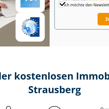
Ich möchte den Newslet
Z
er kostenlosen Im­mo­bi­
Strausberg