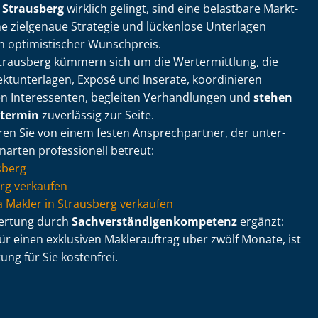
 Strausberg
wirklich gelingt, sind eine belastbare Markt­
eine zielgenaue Strategie und lückenlose Unterlagen
in optimistischer Wunschpreis.
Strausberg kümmern sich um die Wertermittlung, die
kt­un­ter­la­gen, Exposé und Inserate, koordinieren
en Interessenten, begleiten Verhandlungen und
stehen
rtermin
zuverlässig zur Seite.
eren Sie von einem festen Ansprechpartner, der un­ter­
enarten professionell betreut:
sberg
rg verkaufen
 via Makler in Strausberg verkaufen
wertung durch
Sach­ver­stän­di­gen­kom­pe­tenz
ergänzt:
für einen exklusiven Maklerauftrag über zwölf Monate, ist
r­tung für Sie kostenfrei.