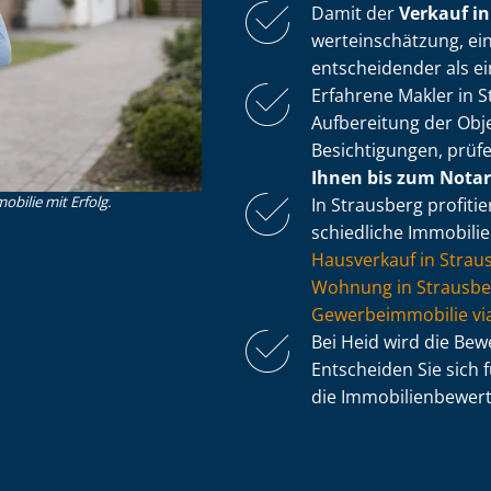
Damit der
Verkauf in
wert­ein­schät­zung, 
entscheidender als e
Erfahrene Makler in 
Aufbereitung der Ob­je
Besichtigungen, prüf
Ihnen bis zum Nota
obilie mit Erfolg.
In Strausberg profiti
schied­li­che Immobili
Hausverkauf in Strau
Wohnung in Strausbe
Ge­wer­be­im­mo­bi­lie
Bei Heid wird die Be
Entscheiden Sie sich 
die Im­mo­bi­li­en­be­we