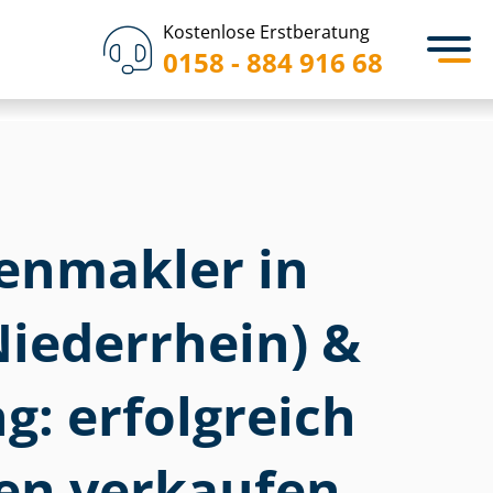
Kostenlose Erstberatung
0158 - 884 916 68
­en­mak­ler in
Niederrhein) &
: erfolgreich
en verkaufen