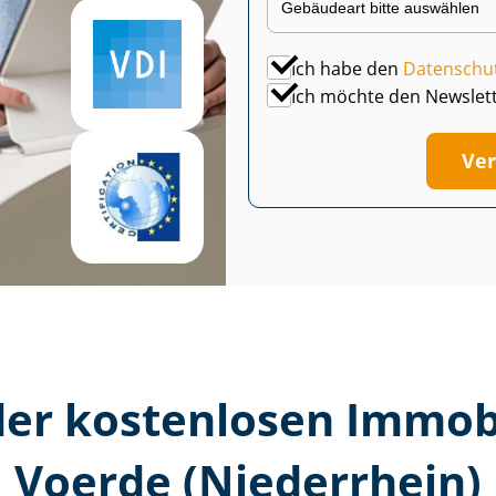
Ich habe den
Datenschu
Ich möchte den Newslet
Ver
er kostenlosen Im­mo­bi­
Voerde (Niederrhein)