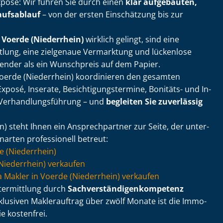
posé: Wir führen Sie durch einen
klar aufgebauten,
aufsablauf
– von der ersten Einschätzung bis zur
 Voerde (Niederrhein)
wirklich gelingt, sind eine
tlung, eine zielgenaue Vermarktung und lückenlose
ender als ein Wunschpreis auf dem Papier.
Voerde (Niederrhein) koordinieren den gesamten
osé, Inserate, Be­sich­ti­gungs­ter­mi­ne, Bonitäts- und In­
, Ver­hand­lungs­füh­rung – und
begleiten Sie zuverlässig
n) steht Ihnen ein Ansprechpartner zur Seite, der un­ter­
enarten professionell betreut:
e (Niederrhein)
iederrhein) verkaufen
 via Makler in Voerde (Niederrhein) verkaufen
rtermittlung durch
Sach­ver­stän­di­gen­kom­pe­tenz
klusiven Maklerauftrag über zwölf Monate ist die Im­mo­
Sie kostenfrei.