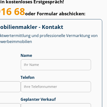
ein kostenloses Erstgespräch!
916 68
oder Formular abschicken:
­bi­li­en­mak­ler - Kontakt
kt­wert­ermitt­lung und professionelle Vermarktung von
r­be­im­mo­bi­li­en
Name
Telefon
Geplanter Verkauf