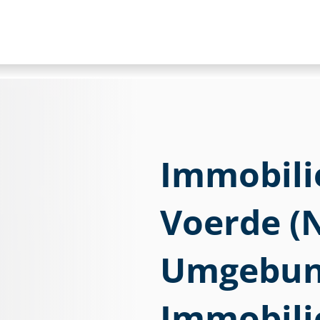
Im­mo­bi­li
Voerde (
Umgebung
Immobili