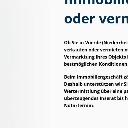
oder ver
Ob Sie in Voerde (Niederrh
verkaufen oder vermieten möc
Vermarktung Ihres Objekts 
bestmöglichen Konditionen f
Beim Im­mo­bi­li­en­ge­schäft z
Deshalb unterstützen wir Sie
Wertermittlung über eine pas
überzeugendes Inserat bis h
Notartermin.