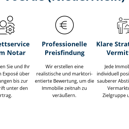
ttservice
Professionelle
Klare Stra
um Notar
Preisfindung
Vermit
ten Sie und Ihr
Wir erstellen eine
Jede Immob
m Exposé über
realistische und markt­ori­
individuell posi
ungen bis zur
en­tier­te Bewertung, um die
sauberer Abs
ift unter den
Immobilie zeitnah zu
Vermarkt
rtrag.
veräußern.
Zielgruppe 