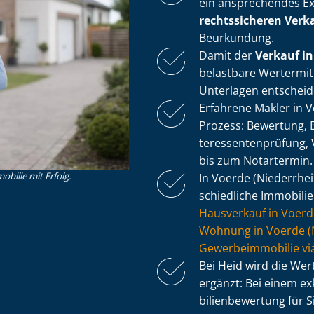
ein ansprechendes Ex
rechtssicheren Verk
Beurkundung.
Damit der
Verkauf in
belastbare Wertermit
Unterlagen entscheid
Erfahrene Makler in 
Prozess: Bewertung, Exp
ter­es­sen­ten­prü­fung
bis zum Notartermin.
obilie mit Erfolg.
In Voerde (Niederrhei
schied­li­che Immobili
Hausverkauf in Voerd
Wohnung in Voerde (N
Ge­wer­be­im­mo­bi­lie
Bei Heid wird die We
ergänzt: Bei einem ex
bi­li­en­be­wer­tung für 