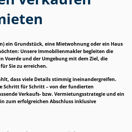
mieten
ein) ein Grundstück, eine Mietwohnung oder ein Haus
hten: Unsere Im­mo­bi­li­en­mak­ler begleiten die
in Voerde und der Umgebung mit dem Ziel, die
ür Sie zu erreichen.
ählt, dass viele Details stimmig in­ein­an­der­grei­fen.
 Schritt für Schritt – von der fundierten
sende Verkaufs- bzw. Ver­mie­tungs­stra­te­gie und ein
in zum erfolgreichen Abschluss inklusive