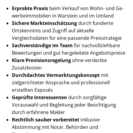
Erprobte Praxis
beim Verkauf von Wohn- und Ge­
wer­be­im­mo­bi­li­en in Warstein und im Umland
Sichere Markt­ein­schät­zung
durch fundierte
Ortskenntnis und Zugriff auf aktuelle
Vergleichsdaten für eine passende Preisstrategie
Sachverständige im Team
für nach­voll­zieh­ba­re
Bewertungen und gut hergeleitete Angebotspreise
Klare Pro­vi­si­ons­re­ge­lung
ohne verdeckte
Zusatzkosten
Durchdachtes Ver­mark­tungs­kon­zept
mit
zielgerichteter Ansprache und professionell
erstellten Exposés
Geprüfte Interessenten
durch sorgfältige
Vorauswahl und Begleitung jeder Besichtigung
durch erfahrene Makler
Rechtlich sauber vorbereitet
inklusive
Abstimmung mit Notar, Behörden und