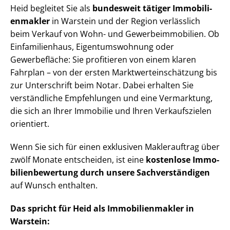
Heid begleitet Sie als
bundesweit tätiger Im­mo­bi­li­
en­mak­ler
in Warstein und der Region verlässlich
beim Verkauf von Wohn- und Ge­wer­be­im­mo­bi­li­en. Ob
Einfamilienhaus, Ei­gen­tums­woh­nung oder
Gewerbefläche: Sie profitieren von einem klaren
Fahrplan – von der ersten Markt­wert­ein­schät­zung bis
zur Unterschrift beim Notar. Dabei erhalten Sie
verständliche Empfehlungen und eine Vermarktung,
die sich an Ihrer Immobilie und Ihren Verkaufszielen
orientiert.
Wenn Sie sich für einen exklusiven Maklerauftrag über
zwölf Monate entscheiden, ist eine
kostenlose Im­mo­
bi­li­en­be­wer­tung durch unsere Sach­ver­stän­di­gen
auf Wunsch enthalten.
Das spricht für Heid als Im­mo­bi­li­en­mak­ler in
Warstein: