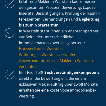
Erfahrene Makler in Warstein koordinieren
den gesamten Prozess: Bewertung, Exposé,
Inserate, Besichtigungen, Prüfung der Kauf­in­
ter­es­sen­ten, Verhandlungen und
Begleitung
bis zum Notartermin
.
In Warstein steht Ihnen ein Ansprechpartner
zur Seite, der un­ter­schied­li­che
Immobilienarten zuverlässig betreut:
Hausverkauf in Warstein
Wohnung in Warstein verkaufen
Ge­wer­be­im­mo­bi­lie via Makler in Warstein
verkaufen
Bei Heid fließt
Sach­ver­stän­di­gen­kom­pe­tenz
direkt in die Bewertung ein: Bei einem
exklusiven Maklerauftrag über zwölf Monate
erhalten Sie eine kostenlose Im­mo­bi­li­en­be­
wer­tung.