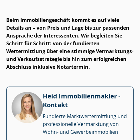
Beim Im­mo­bi­li­en­ge­schäft kommt es auf viele
Details an – von Preis und Lage bis zur passenden
Ansprache der Interessenten. Wir begleiten Sie
Schritt für Schritt: von der fundierten
Wertermittlung über eine stimmige Vermarktungs-
und Ver­kaufs­stra­te­gie bis hin zum erfolgreichen
Abschluss inklusive Notartermin.
Heid Im­mo­bi­li­en­mak­ler -
Kontakt
Fundierte Markt­wert­ermitt­lung und
professionelle Vermarktung von
Wohn- und Ge­wer­be­im­mo­bi­li­en