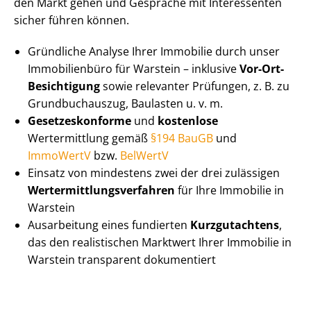
den Markt gehen und Gespräche mit Interessenten
sicher führen können.
Gründliche Analyse Ihrer Immobilie durch unser
Immobilienbüro für Warstein – inklusive
Vor-Ort-
Besichtigung
sowie relevanter Prüfungen, z. B. zu
Grundbuchauszug, Baulasten u. v. m.
Ge­set­zes­kon­for­me
und
kostenlose
Wertermittlung gemäß
§194 BauGB
und
ImmoWertV
bzw.
BelWertV
Einsatz von mindestens zwei der drei zulässigen
Wert­ermitt­lungs­ver­fah­ren
für Ihre Immobilie in
Warstein
Ausarbeitung eines fundierten
Kurzgutachtens
,
das den realistischen Marktwert Ihrer Immobilie in
Warstein transparent dokumentiert