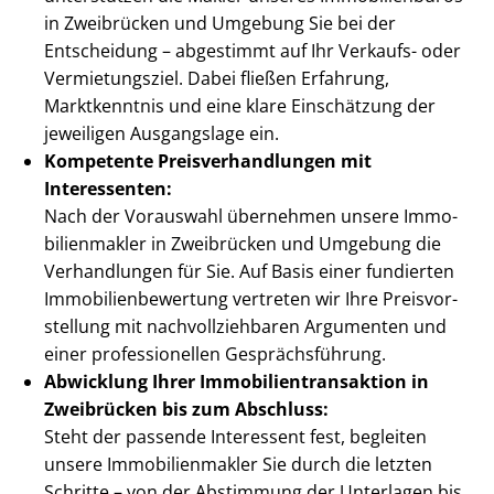
in Zweibrücken und Umgebung Sie bei der
Entscheidung – abgestimmt auf Ihr Verkaufs- oder
Vermietungsziel. Dabei fließen Erfahrung,
Marktkenntnis und eine klare Einschätzung der
jeweiligen Ausgangslage ein.
Kompetente Preis­ver­hand­lun­gen mit
Interessenten:
Nach der Vorauswahl übernehmen unsere Im­mo­
bi­li­en­mak­ler in Zweibrücken und Umgebung die
Verhandlungen für Sie. Auf Basis einer fundierten
Im­mo­bi­li­en­be­wer­tung vertreten wir Ihre Preis­vor­
stel­lung mit nach­voll­zieh­ba­ren Argumenten und
einer professionellen Ge­sprächs­füh­rung.
Abwicklung Ihrer Im­mo­bi­li­en­trans­ak­ti­on in
Zweibrücken bis zum Abschluss:
Steht der passende Interessent fest, begleiten
unsere Im­mo­bi­li­en­mak­ler Sie durch die letzten
Schritte – von der Abstimmung der Unterlagen bis