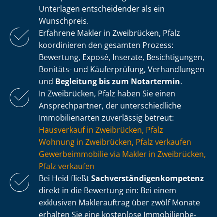
Unterlagen entscheidender als ein
Wunschpreis.
Erfahrene Makler in Zweibrücken, Pfalz
koordinieren den gesamten Prozess:
Bewertung, Exposé, Inserate, Besichtigungen,
Bonitäts- und Käuferprüfung, Verhandlungen
und
Begleitung bis zum Notartermin
.
In Zweibrücken, Pfalz haben Sie einen
Ansprechpartner, der un­ter­schied­li­che
Immobilienarten zuverlässig betreut:
Hausverkauf in Zweibrücken, Pfalz
Wohnung in Zweibrücken, Pfalz verkaufen
Ge­wer­be­im­mo­bi­lie via Makler in Zweibrücken,
Pfalz verkaufen
Bei Heid fließt
Sach­ver­stän­di­gen­kom­pe­tenz
direkt in die Bewertung ein: Bei einem
exklusiven Maklerauftrag über zwölf Monate
erhalten Sie eine kostenlose Im­mo­bi­li­en­be­