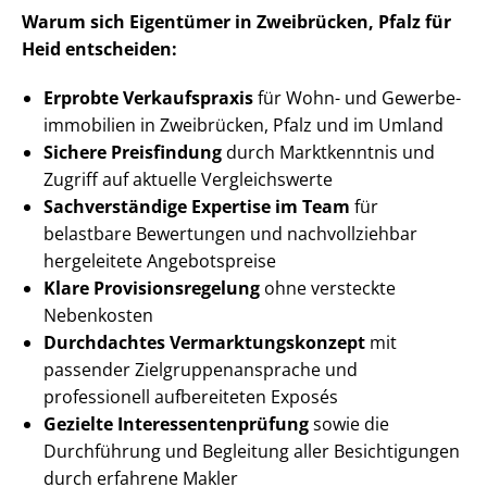
Warum sich Eigentümer in Zweibrücken, Pfalz für
Heid entscheiden:
Erprobte Verkaufspraxis
für Wohn- und Ge­wer­be­
im­mo­bi­li­en in Zweibrücken, Pfalz und im Umland
Sichere Preisfindung
durch Marktkenntnis und
Zugriff auf aktuelle Vergleichswerte
Sachverständige Expertise im Team
für
belastbare Bewertungen und nachvollziehbar
hergeleitete Angebotspreise
Klare Pro­vi­si­ons­re­ge­lung
ohne versteckte
Nebenkosten
Durchdachtes Ver­mark­tungs­kon­zept
mit
passender Ziel­grup­pen­an­spra­che und
professionell aufbereiteten Exposés
Gezielte In­ter­es­sen­ten­prü­fung
sowie die
Durchführung und Begleitung aller Besichtigungen
durch erfahrene Makler