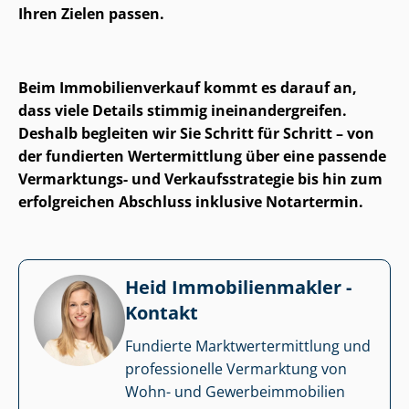
Ihren Zielen passen.
Beim Im­mo­bi­li­en­ver­kauf kommt es darauf an,
dass viele Details stimmig in­ein­an­der­grei­fen.
Deshalb begleiten wir Sie Schritt für Schritt – von
der fundierten Wertermittlung über eine passende
Vermarktungs- und Ver­kaufs­stra­te­gie bis hin zum
erfolgreichen Abschluss inklusive Notartermin.
Heid Im­mo­bi­li­en­mak­ler -
Kontakt
Fundierte Markt­wert­ermitt­lung und
professionelle Vermarktung von
Wohn- und Ge­wer­be­im­mo­bi­li­en