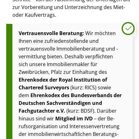
zur Vorbereitung und Unterzeichnung des Miet-
oder Kaufvertrags.
Vertrauensvolle Beratung:
Wir möchten
Ihnen eine zu­frie­den­stel­len­de und
vertrauensvolle Im­mo­bi­li­en­be­ra­tung und -
vermittlung bieten. Deshalb verpflichten
sich unsere Im­mo­bi­li­en­mak­ler für
Zweibrücken, Pfalz zur Einhaltung des
Ehrenkodex der Royal Institution of
Chartered Surveyors
(kurz: RICS) sowie
dem
Ehrenkodex des Bundesverbands der
Deutschen Sach­ver­stän­di­gen und
Fachgutachter e.V.
(kurz: BDSF). Darüber
hinaus sind wir
Mitglied im IVD
– der Be­
rufs­or­ga­ni­sa­ti­on und In­ter­es­sen­ver­tre­tung
der im­mo­bi­li­en­wirt­schaft­li­chen Beratungs-