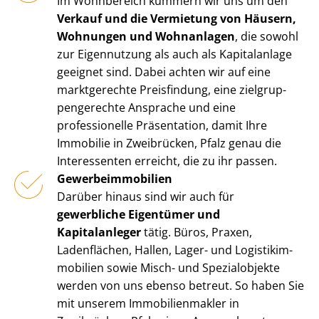
Im Wohnbereich kümmern wir uns um den
Verkauf und die Vermietung von Häusern,
Wohnungen und Wohnanlagen
, die sowohl
zur Eigennutzung als auch als Kapitalanlage
geeignet sind. Dabei achten wir auf eine
marktgerechte Preisfindung, eine ziel­grup­
pen­ge­rech­te Ansprache und eine
professionelle Präsentation, damit Ihre
Immobilie in Zweibrücken, Pfalz genau die
Interessenten erreicht, die zu ihr passen.
Ge­wer­be­im­mo­bi­li­en
Darüber hinaus sind wir auch für
gewerbliche Eigentümer und
Kapitalanleger
tätig. Büros, Praxen,
Ladenflächen, Hallen, Lager- und Lo­gis­tik­im­
mo­bi­li­en sowie Misch- und Spezialobjekte
werden von uns ebenso betreut. So haben Sie
mit unserem Im­mo­bi­li­en­mak­ler in