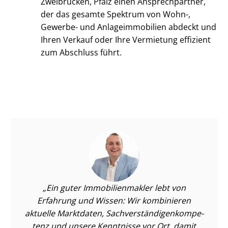
Zweibrücken, Pfalz einen Ansprechpartner,
der das gesamte Spektrum von Wohn-,
Gewerbe- und An­la­ge­im­mo­bi­li­en abdeckt und
Ihren Verkauf oder Ihre Vermietung effizient
zum Abschluss führt.
Ein guter Im­mo­bi­li­en­mak­ler lebt von
Erfahrung und Wissen: Wir kombinieren
aktuelle Marktdaten, Sach­ver­stän­di­gen­kom­pe­
tenz und unsere Kenntnisse vor Ort, damit