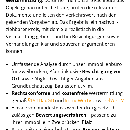
Wertermittlung
. Dafür nehmen unsere Fachleute das
Objekt genau unter die Lupe, prüfen die relevanten
Dokumente und leiten den Verkehrswert nach den
geltenden Vorgaben ab. Das Ergebnis: ein nach­voll­
zieh­ba­rer Preis, mit dem Sie realistisch in die
Vermarktung gehen – und bei Besichtigungen sowie
Verhandlungen klar und souverän argumentieren
können.
Umfassende Analyse durch unser Immobilienbüro
für Zweibrücken, Pfalz: inklusive
Besichtigung vor
Ort
sowie Abgleich wichtiger Angaben aus
Grundbuchauszug, Baulasten u. v. m.
Rechtskonforme
und
kostenfreie
Wertermittlung
gemäß
§194 BauGB
und
ImmoWertV
bzw.
BelWertV
Einsatz von mindestens zwei der drei gesetzlich
zulässigen
Be­wer­tungs­ver­fah­ren
– passend zu
Ihrer Immobilie in Zweibrücken, Pfalz
Ausarbeitung eines belastbaren
Kurzgutachtens
,