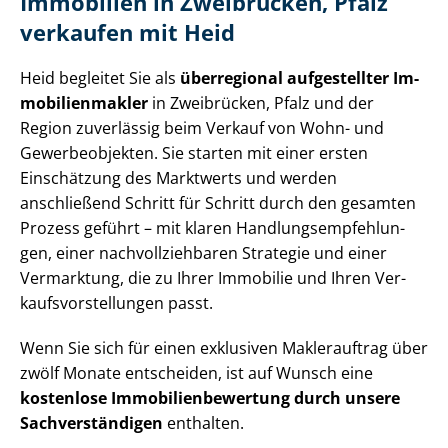
Immobilien in Zweibrücken, Pfalz
verkaufen mit Heid
Heid begleitet Sie als
überregional aufgestellter Im­
mo­bi­li­en­mak­ler
in Zweibrücken, Pfalz und der
Region zuverlässig beim Verkauf von Wohn- und
Gewerbeobjekten. Sie starten mit einer ersten
Einschätzung des Marktwerts und werden
anschließend Schritt für Schritt durch den gesamten
Prozess geführt – mit klaren Hand­lungs­emp­feh­lun­
gen, einer nach­voll­zieh­ba­ren Strategie und einer
Vermarktung, die zu Ihrer Immobilie und Ihren Ver­
kaufs­vor­stel­lun­gen passt.
Wenn Sie sich für einen exklusiven Maklerauftrag über
zwölf Monate entscheiden, ist auf Wunsch eine
kostenlose Im­mo­bi­li­en­be­wer­tung durch unsere
Sach­ver­stän­di­gen
enthalten.