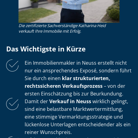
Die zertifizierte Sachverständige Katharina Heid
verkauft Ihre Immobilie mit Erfolg.
Das Wichtigste in Kürze
Ein Im­mo­bi­li­en­mak­ler in Neuss erstellt nicht
nur ein ansprechendes Exposé, sondern führt
Sie durch einen
klar strukturierten,
rechtssicheren Verkaufsprozess
– von der
ersten Einschätzung bis zur Beurkundung.
Damit der
Verkauf in Neuss
wirklich gelingt,
sind eine belastbare Markt­wert­ermitt­lung,
eine stimmige Ver­mark­tungs­stra­te­gie und
lückenlose Unterlagen entscheidender als ein
reiner Wunschpreis.