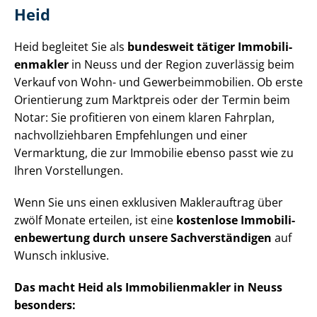
Heid
Heid begleitet Sie als
bundesweit tätiger Im­mo­bi­li­
en­mak­ler
in Neuss und der Region zuverlässig beim
Verkauf von Wohn- und Ge­wer­be­im­mo­bi­li­en. Ob erste
Orientierung zum Marktpreis oder der Termin beim
Notar: Sie profitieren von einem klaren Fahrplan,
nach­voll­zieh­ba­ren Empfehlungen und einer
Vermarktung, die zur Immobilie ebenso passt wie zu
Ihren Vorstellungen.
Wenn Sie uns einen exklusiven Maklerauftrag über
zwölf Monate erteilen, ist eine
kostenlose Im­mo­bi­li­
en­be­wer­tung durch unsere Sach­ver­stän­di­gen
auf
Wunsch inklusive.
Das macht Heid als Im­mo­bi­li­en­mak­ler in Neuss
besonders: