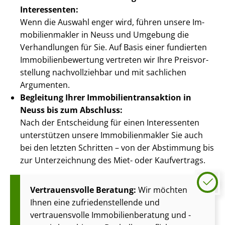
Interessenten:
Wenn die Auswahl enger wird, führen unsere Im­
mo­bi­li­en­mak­ler in Neuss und Umgebung die
Verhandlungen für Sie. Auf Basis einer fundierten
Im­mo­bi­li­en­be­wer­tung vertreten wir Ihre Preis­vor­
stel­lung nachvollziehbar und mit sachlichen
Argumenten.
Begleitung Ihrer Im­mo­bi­li­en­trans­ak­ti­on in
Neuss bis zum Abschluss:
Nach der Entscheidung für einen Interessenten
unterstützen unsere Im­mo­bi­li­en­mak­ler Sie auch
bei den letzten Schritten – von der Abstimmung bis
zur Unterzeichnung des Miet- oder Kaufvertrags.
Vertrauensvolle Beratung:
Wir möchten
Ihnen eine zu­frie­den­stel­len­de und
vertrauensvolle Im­mo­bi­li­en­be­ra­tung und -