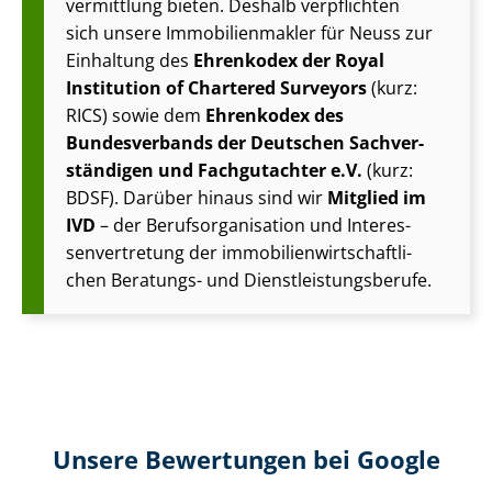
vermittlung bieten. Deshalb verpflichten
sich unsere Im­mo­bi­li­en­mak­ler für Neuss zur
Einhaltung des
Ehrenkodex der Royal
Institution of Chartered Surveyors
(kurz:
RICS) sowie dem
Ehrenkodex des
Bundesverbands der Deutschen Sach­ver­
stän­di­gen und Fachgutachter e.V.
(kurz:
BDSF). Darüber hinaus sind wir
Mitglied im
IVD
– der Be­rufs­or­ga­ni­sa­ti­on und In­ter­es­
sen­ver­tre­tung der im­mo­bi­li­en­wirt­schaft­li­
chen Beratungs- und Dienst­leis­tungs­be­ru­fe.
Unsere Bewertungen bei Google