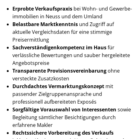
Erprobte Verkaufspraxis
bei Wohn- und Ge­wer­be­
im­mo­bi­li­en in Neuss und dem Umland
Belastbare Marktkenntnis
und Zugriff auf
aktuelle Vergleichsdaten für eine stimmige
Preisermittlung
Sach­ver­stän­di­gen­kom­pe­tenz im Haus
für
verlässliche Bewertungen und sauber hergeleitete
Angebotspreise
Transparente Pro­vi­si­ons­ver­ein­ba­rung
ohne
versteckte Zusatzkosten
Durchdachtes Ver­mark­tungs­kon­zept
mit
passender Ziel­grup­pen­an­spra­che und
professionell aufbereiteten Exposés
Sorgfältige Vorauswahl von Interessenten
sowie
Begleitung sämtlicher Besichtigungen durch
erfahrene Makler
Rechtssichere Vorbereitung des Verkaufs