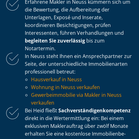
Erfahrene Makler in Neuss kümmern sich um
die Bewertung, die Aufbereitung der
Unterlagen, Exposé und Inserate,
koordinieren Besichtigungen, prüfen
Interessenten, führen Verhandlungen und
begleiten Sie zuverlässig
bis zum
Notartermin.
In Neuss steht Ihnen ein Ansprechpartner zur
Seite, der un­ter­schied­li­che Immobilienarten
professionell betreut:
Hausverkauf in Neuss
Wohnung in Neuss verkaufen
Ge­wer­be­im­mo­bi­lie via Makler in Neuss
verkaufen
Bei Heid fließt
Sach­ver­stän­di­gen­kom­pe­tenz
direkt in die Wertermittlung ein: Bei einem
exklusiven Maklerauftrag über zwölf Monate
erhalten Sie eine kostenlose Im­mo­bi­li­en­be­