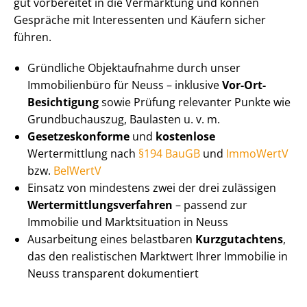
gut vorbereitet in die Vermarktung und können
Gespräche mit Interessenten und Käufern sicher
führen.
Gründliche Objektaufnahme durch unser
Immobilienbüro für Neuss – inklusive
Vor-Ort-
Besichtigung
sowie Prüfung relevanter Punkte wie
Grundbuchauszug, Baulasten u. v. m.
Ge­set­zes­kon­for­me
und
kostenlose
Wertermittlung nach
§194 BauGB
und
ImmoWertV
bzw.
BelWertV
Einsatz von mindestens zwei der drei zulässigen
Wert­ermitt­lungs­ver­fah­ren
– passend zur
Immobilie und Marktsituation in Neuss
Ausarbeitung eines belastbaren
Kurzgutachtens
,
das den realistischen Marktwert Ihrer Immobilie in
Neuss transparent dokumentiert