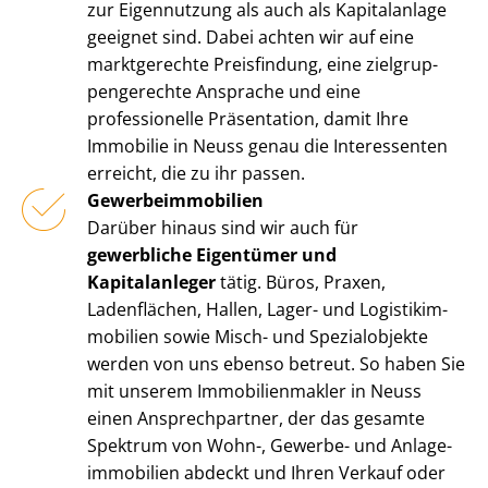
zur Eigennutzung als auch als Kapitalanlage
geeignet sind. Dabei achten wir auf eine
marktgerechte Preisfindung, eine ziel­grup­
pen­ge­rech­te Ansprache und eine
professionelle Präsentation, damit Ihre
Immobilie in Neuss genau die Interessenten
erreicht, die zu ihr passen.
Ge­wer­be­im­mo­bi­li­en
Darüber hinaus sind wir auch für
gewerbliche Eigentümer und
Kapitalanleger
tätig. Büros, Praxen,
Ladenflächen, Hallen, Lager- und Lo­gis­tik­im­
mo­bi­li­en sowie Misch- und Spezialobjekte
werden von uns ebenso betreut. So haben Sie
mit unserem Im­mo­bi­li­en­mak­ler in Neuss
einen Ansprechpartner, der das gesamte
Spektrum von Wohn-, Gewerbe- und An­la­ge­
im­mo­bi­li­en abdeckt und Ihren Verkauf oder