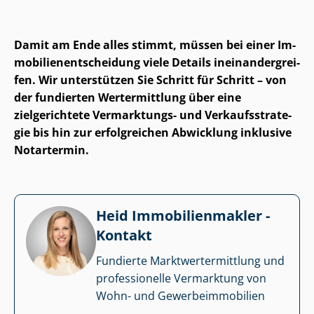
Damit am Ende alles stimmt, müssen bei einer Im­
mo­bi­li­en­ent­schei­dung viele Details in­ein­an­der­grei­
fen. Wir unterstützen Sie Schritt für Schritt – von
der fundierten Wertermittlung über eine
zielgerichtete Vermarktungs- und Ver­kaufs­stra­te­
gie bis hin zur erfolgreichen Abwicklung inklusive
Notartermin.
Heid Im­mo­bi­li­en­mak­ler -
Kontakt
Fundierte Markt­wert­ermitt­lung und
professionelle Vermarktung von
Wohn- und Ge­wer­be­im­mo­bi­li­en