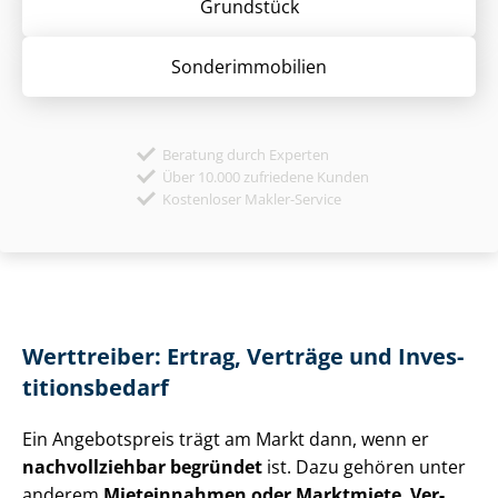
Grund­stück
Sonder­immobilien
Beratung durch Experten
Über 10.000 zufriedene Kunden
Kostenloser Makler-Service
Werttreiber: Ertrag, Verträge und In­ves­
ti­ti­ons­be­darf
Ein Angebotspreis trägt am Markt dann, wenn er
nachvollziehbar begründet
ist. Dazu gehören unter
anderem
Mieteinnahmen oder Marktmiete
,
Ver­