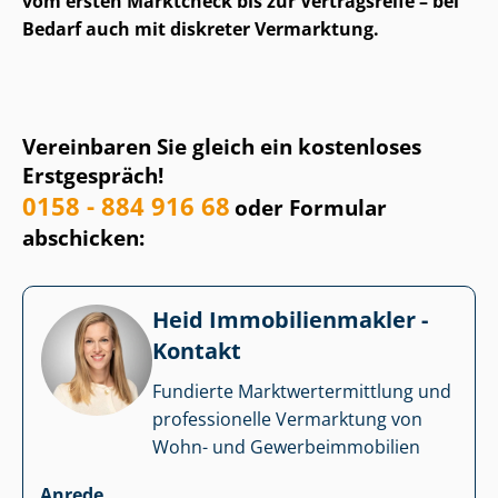
vom ersten Marktcheck bis zur Vertragsreife – bei
Bedarf auch mit diskreter Vermarktung.
Vereinbaren Sie gleich ein kostenloses
Erstgespräch!
0158 - 884 916 68
oder Formular
abschicken:
Heid Im­mo­bi­li­en­mak­ler -
Kontakt
Fundierte Markt­wert­ermitt­lung und
professionelle Vermarktung von
Wohn- und Ge­wer­be­im­mo­bi­li­en
Anrede