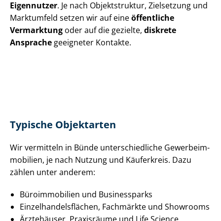
Eigennutzer
. Je nach Objektstruktur, Zielsetzung und
Marktumfeld setzen wir auf eine
öffentliche
Vermarktung
oder auf die gezielte,
diskrete
Ansprache
geeigneter Kontakte.
Typische Objektarten
Wir vermitteln in Bünde un­ter­schied­li­che Ge­wer­be­im­
mo­bi­li­en, je nach Nutzung und Käuferkreis. Dazu
zählen unter anderem:
Büroimmobilien und Businessparks
Ein­zel­han­dels­flä­chen, Fachmärkte und Showrooms
Ärztehäuser, Praxisräume und Life Science