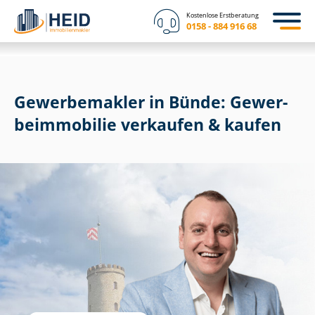
Kostenlose Erstberatung
0158 - 884 916 68
Gewerbemakler in Bünde: Ge­wer­
be­im­mo­bi­lie verkaufen & kaufen