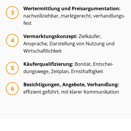
Wertermittlung und Preisar­gu­men­ta­ti­on:
nachvollziehbar, marktgerecht, ver­hand­lungs­
fest
Ver­mark­tungs­kon­zept:
Zielkäufer,
Ansprache, Darstellung von Nutzung und
Wirt­schaft­lich­keit
Käu­fer­qua­li­fi­zie­rung:
Bonität, Ent­schei­
dungs­we­ge, Zeitplan, Ernsthaftigkeit
Besichtigungen, Angebote, Verhandlung:
effizient geführt, mit klarer Kommunikation