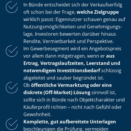
In Bünde entscheidet sich der Verkaufserfolg
oft schon bei der Frage,
welche Zielgruppe
wirklich passt: Eigennutzer schauen genau auf
Nut­zungs­mög­lich­kei­ten und Ge­neh­mi­gungs­
la­ge, Investoren bewerten darüber hinaus
Rendite, Vermietbarkeit und Perspektive.
Im Gewerbesegment wird ein Angebotspreis
vor allem dann mitgetragen, wenn er
aus
Ertrag, Ver­trags­lauf­zei­ten, Leerstand und
notwendigem In­ves­ti­ti­ons­be­darf
schlüssig
abgeleitet und sauber begründet ist.
Ob
öffentliche Vermarktung oder eine
diskrete (Off-Market) Lösung
sinnvoll ist,
sollte sich in Bünde nach Objektcharakter und
Käuferprofil richten – nicht nach Gefühl oder
Gewohnheit.
Komplette, gut aufbereitete Unterlagen
beschleunigen die Prüfung, vermeiden