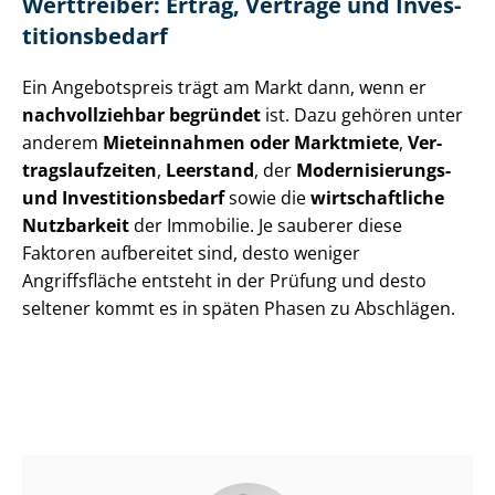
Werttreiber: Ertrag, Verträge und In­ves­
ti­ti­ons­be­darf
Ein Angebotspreis trägt am Markt dann, wenn er
nachvollziehbar begründet
ist. Dazu gehören unter
anderem
Mieteinnahmen oder Marktmiete
,
Ver­
trags­lauf­zei­ten
,
Leerstand
, der
Modernisierungs-
und In­ves­ti­ti­ons­be­darf
sowie die
wirtschaftliche
Nutzbarkeit
der Immobilie. Je sauberer diese
Faktoren aufbereitet sind, desto weniger
Angriffsfläche entsteht in der Prüfung und desto
seltener kommt es in späten Phasen zu Abschlägen.