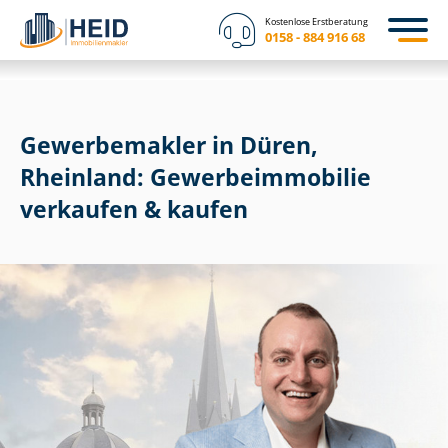
Kostenlose Erstberatung
0158 - 884 916 68
Gewerbemakler in Düren,
Rheinland: Ge­wer­be­im­mo­bi­lie
verkaufen & kaufen