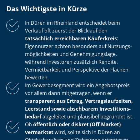
Das Wichtigste in Kürze
In Düren im Rheinland entscheidet beim
Verkauf oft zuerst der Blick auf den
tatsächlich erreichbaren Käuferkreis
:
Eigennutzer achten besonders auf Nut­zungs­
mög­lich­kei­ten und Ge­neh­mi­gungs­la­ge,
während Investoren zusätzlich Rendite,
Vermietbarkeit und Perspektive der Flächen
bewerten.
Im Gewerbesegment wird ein Angebotspreis
vor allem dann mitgetragen, wenn er
transparent aus Ertrag, Ver­trags­lauf­zei­ten,
Leerstand sowie absehbarem In­ves­ti­ti­ons­
be­darf
abgeleitet und plausibel begründet ist.
Ob
öffentlich oder diskret (Off-Market)
vermarktet
wird, sollte sich in Düren an