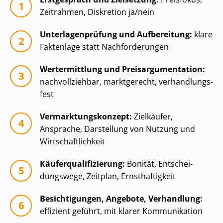
Zeitrahmen, Diskretion ja/nein
Un­ter­la­gen­prü­fung und Aufbereitung:
klare
Faktenlage statt Nachforderungen
Wertermittlung und Preisar­gu­men­ta­ti­on:
nachvollziehbar, marktgerecht, ver­hand­lungs­
fest
Ver­mark­tungs­kon­zept:
Zielkäufer,
Ansprache, Darstellung von Nutzung und
Wirt­schaft­lich­keit
Käu­fer­qua­li­fi­zie­rung:
Bonität, Ent­schei­
dungs­we­ge, Zeitplan, Ernsthaftigkeit
Besichtigungen, Angebote, Verhandlung:
effizient geführt, mit klarer Kommunikation