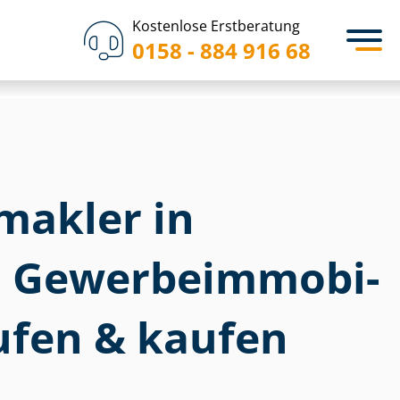
Kostenlose Erstberatung
0158 - 884 916 68
akler in
Ge­wer­be­im­mo­bi­
ufen & kaufen