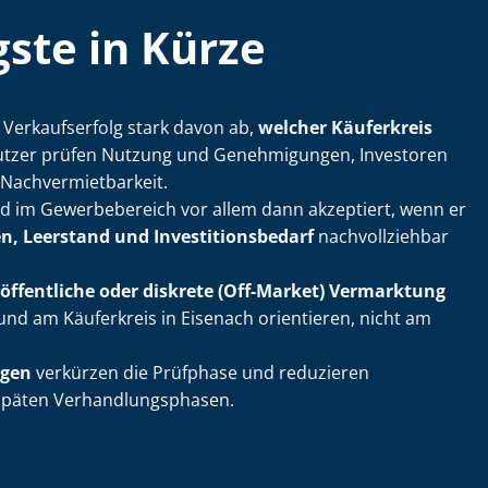
ste in Kürze
 Verkaufserfolg stark davon ab,
welcher Käuferkreis
ennutzer prüfen Nutzung und Genehmigungen, Investoren
ach­ver­miet­bar­keit.
rd im Gewerbebereich vor allem dann akzeptiert, wenn er
, Leerstand und In­ves­ti­ti­ons­be­darf
nachvollziehbar
öffentliche oder diskrete (Off-Market) Vermarktung
 und am Käuferkreis in Eisenach orientieren, nicht am
agen
verkürzen die Prüfphase und reduzieren
äten Ver­hand­lungs­pha­sen.