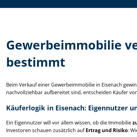
Ge­wer­be­im­mo­bi­lie
bestimmt
Beim Verkauf einer Ge­wer­be­im­mo­bi­lie in Eisenach ge
nachvollziehbar aufbereitet sind, entscheiden Käufer von G
Käuferlogik in Eisenach: Eigennutzer u
Ein Eigennutzer will vor allem wissen, ob die Immobilie
z
Investoren schauen zusätzlich auf
Ertrag und Risiko
: Wi