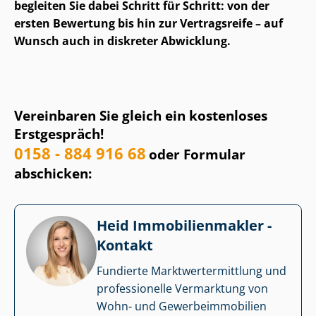
begleiten Sie dabei Schritt für Schritt: von der
ersten Bewertung bis hin zur Vertragsreife – auf
Wunsch auch in diskreter Abwicklung.
Vereinbaren Sie gleich ein kostenloses
Erstgespräch!
0158 - 884 916 68
oder Formular
abschicken:
Heid Im­mo­bi­li­en­mak­ler -
Kontakt
Fundierte Markt­wert­ermitt­lung und
professionelle Vermarktung von
Wohn- und Ge­wer­be­im­mo­bi­li­en