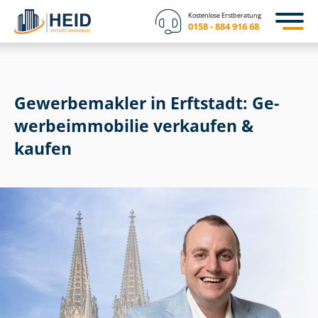
Kostenlose Erstberatung
0158 - 884 916 68
Gewerbemakler in Erftstadt: Ge­
wer­be­im­mo­bi­lie verkaufen &
kaufen