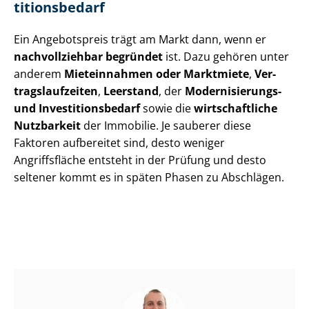
ti­ti­ons­be­darf
Ein Angebotspreis trägt am Markt dann, wenn er
nachvollziehbar begründet
ist. Dazu gehören unter
anderem
Mieteinnahmen oder Marktmiete
,
Ver­
trags­lauf­zei­ten
,
Leerstand
, der
Modernisierungs-
und In­ves­ti­ti­ons­be­darf
sowie die
wirtschaftliche
Nutzbarkeit
der Immobilie. Je sauberer diese
Faktoren aufbereitet sind, desto weniger
Angriffsfläche entsteht in der Prüfung und desto
seltener kommt es in späten Phasen zu Abschlägen.