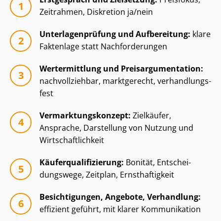
Zeitrahmen, Diskretion ja/nein
Un­ter­la­gen­prü­fung und Aufbereitung:
klare
Faktenlage statt Nachforderungen
Wertermittlung und Preisar­gu­men­ta­ti­on:
nachvollziehbar, marktgerecht, ver­hand­lungs­
fest
Ver­mark­tungs­kon­zept:
Zielkäufer,
Ansprache, Darstellung von Nutzung und
Wirt­schaft­lich­keit
Käu­fer­qua­li­fi­zie­rung:
Bonität, Ent­schei­
dungs­we­ge, Zeitplan, Ernsthaftigkeit
Besichtigungen, Angebote, Verhandlung:
effizient geführt, mit klarer Kommunikation