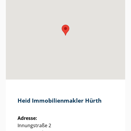
Heid Im­mo­bi­li­en­mak­ler Hürth
Adresse:
Innungstraße 2