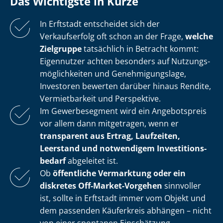
Das Wichtigste in Kürze
In Erftstadt entscheidet sich der
Verkaufserfolg oft schon an der Frage,
welche
Zielgruppe
tatsächlich in Betracht kommt:
Eigennutzer achten besonders auf Nut­zungs­
mög­lich­kei­ten und Ge­neh­mi­gungs­la­ge,
Investoren bewerten darüber hinaus Rendite,
Vermietbarkeit und Perspektive.
Im Gewerbesegment wird ein Angebotspreis
vor allem dann mitgetragen, wenn er
transparent aus Ertrag, Laufzeiten,
Leerstand und notwendigem In­ves­ti­ti­ons­
be­darf
abgeleitet ist.
Ob
öffentliche Vermarktung oder ein
diskretes Off-Market-Vorgehen
sinnvoller
ist, sollte in Erftstadt immer vom Objekt und
dem passenden Käuferkreis abhängen – nicht