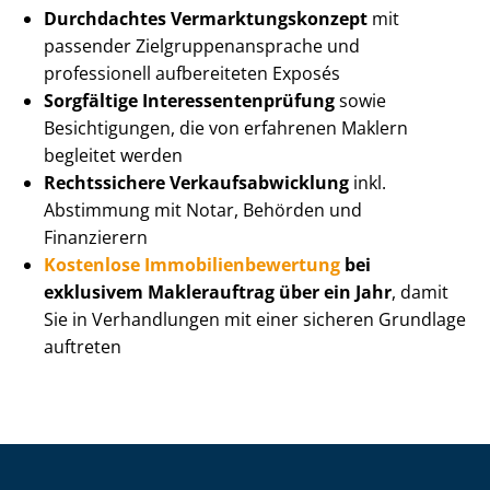
Durchdachtes Ver­mark­tungs­kon­zept
mit
passender Ziel­grup­pen­an­spra­che und
professionell aufbereiteten Exposés
Sorgfältige In­ter­es­sen­ten­prü­fung
sowie
Besichtigungen, die von erfahrenen Maklern
begleitet werden
Rechtssichere Ver­kaufs­ab­wick­lung
inkl.
Abstimmung mit Notar, Behörden und
Finanzierern
Kostenlose Im­mo­bi­li­en­be­wer­tung
bei
exklusivem Maklerauftrag über ein Jahr
, damit
Sie in Verhandlungen mit einer sicheren Grundlage
auftreten