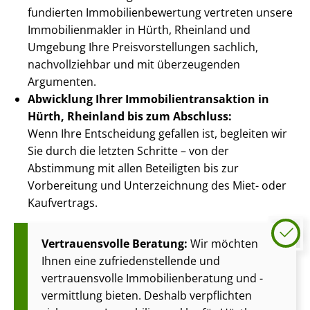
fundierten Im­mo­bi­li­en­be­wer­tung vertreten unsere
Im­mo­bi­li­en­mak­ler in Hürth, Rheinland und
Umgebung Ihre Preis­vor­stel­lun­gen sachlich,
nachvollziehbar und mit überzeugenden
Argumenten.
Abwicklung Ihrer Im­mo­bi­li­en­trans­ak­ti­on in
Hürth, Rheinland bis zum Abschluss:
Wenn Ihre Entscheidung gefallen ist, begleiten wir
Sie durch die letzten Schritte – von der
Abstimmung mit allen Beteiligten bis zur
Vorbereitung und Unterzeichnung des Miet- oder
Kaufvertrags.
Vertrauensvolle Beratung:
Wir möchten
Ihnen eine zu­frie­den­stel­len­de und
vertrauensvolle Im­mo­bi­li­en­be­ra­tung und -
vermittlung bieten. Deshalb verpflichten