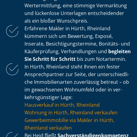
Wertermittlung, eine stimmige Vermarktung
und lückenlose Unterlagen entscheidender
als ein bloßer Wunschpreis.
Erfahrene Makler in Hürth, Rheinland
kümmern sich um Bewertung, Exposé,
Inserate, Be­sich­ti­gungs­ter­mi­ne, Bonitäts- und
Käuferprüfung, Verhandlungen und
begleiten
Sie Schritt für Schritt
bis zum Notartermin.
In Hürth, Rheinland steht Ihnen ein fester
Ansprechpartner zur Seite, der un­ter­schied­li­
che Immobilienarten zuverlässig betreut – ob
im gewachsenen Wohnumfeld oder in ver­
kehrs­güns­ti­ger Lage:
Hausverkauf in Hürth, Rheinland
Wohnung in Hürth, Rheinland verkaufen
Ge­wer­be­im­mo­bi­lie via Makler in Hürth,
Rheinland verkaufen
Bei Heid fließt
Sach­ver­stän­di­gen­kom­pe­tenz