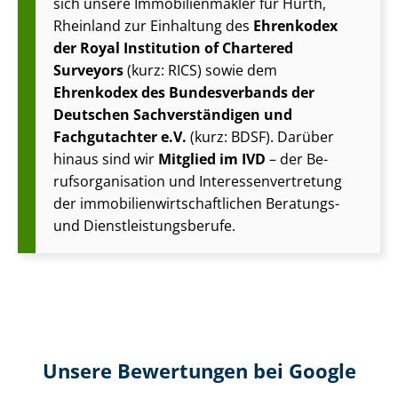
sich unsere Im­mo­bi­li­en­mak­ler für Hürth,
Rheinland zur Einhaltung des
Ehrenkodex
der Royal Institution of Chartered
Surveyors
(kurz: RICS) sowie dem
Ehrenkodex des Bundesverbands der
Deutschen Sach­ver­stän­di­gen und
Fachgutachter e.V.
(kurz: BDSF). Darüber
hinaus sind wir
Mitglied im IVD
– der Be­
rufs­or­ga­ni­sa­ti­on und In­ter­es­sen­ver­tre­tung
der im­mo­bi­li­en­wirt­schaft­li­chen Beratungs-
und Dienst­leis­tungs­be­ru­fe.
Unsere Bewertungen bei Google