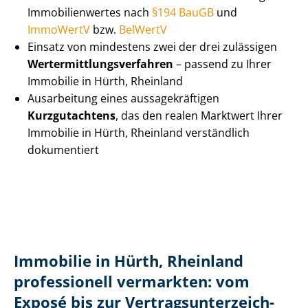
Im­mo­bi­li­en­wer­tes nach
§194 BauGB
und
ImmoWertV
bzw.
BelWertV
Einsatz von mindestens zwei der drei zulässigen
Wert­ermitt­lungs­ver­fah­ren
– passend zu Ihrer
Immobilie in Hürth, Rheinland
Ausarbeitung eines aus­sa­ge­kräf­ti­gen
Kurzgutachtens
, das den realen Marktwert Ihrer
Immobilie in Hürth, Rheinland verständlich
dokumentiert
Immobilie in Hürth, Rheinland
professionell vermarkten: vom
Exposé bis zur Ver­trags­un­ter­zeich­