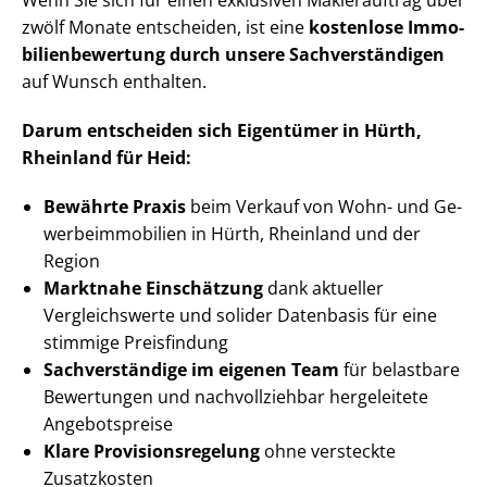
Wenn Sie sich für einen exklusiven Maklerauftrag über
zwölf Monate entscheiden, ist eine
kostenlose Im­mo­
bi­li­en­be­wer­tung durch unsere Sach­ver­stän­di­gen
auf Wunsch enthalten.
Darum entscheiden sich Eigentümer in Hürth,
Rheinland für Heid:
Bewährte Praxis
beim Verkauf von Wohn- und Ge­
wer­be­im­mo­bi­li­en in Hürth, Rheinland und der
Region
Marktnahe Einschätzung
dank aktueller
Vergleichswerte und solider Datenbasis für eine
stimmige Preisfindung
Sachverständige im eigenen Team
für belastbare
Bewertungen und nachvollziehbar hergeleitete
Angebotspreise
Klare Pro­vi­si­ons­re­ge­lung
ohne versteckte
Zusatzkosten