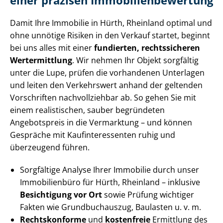
einer präzisen Im­mo­bi­li­en­be­wer­tung
Damit Ihre Immobilie in Hürth, Rheinland optimal und
ohne unnötige Risiken in den Verkauf startet, beginnt
bei uns alles mit einer
fundierten, rechtssicheren
Wertermittlung
. Wir nehmen Ihr Objekt sorgfältig
unter die Lupe, prüfen die vorhandenen Unterlagen
und leiten den Verkehrswert anhand der geltenden
Vorschriften nachvollziehbar ab. So gehen Sie mit
einem realistischen, sauber begründeten
Angebotspreis in die Vermarktung – und können
Gespräche mit Kauf­in­ter­es­sen­ten ruhig und
überzeugend führen.
Sorgfältige Analyse Ihrer Immobilie durch unser
Immobilienbüro für Hürth, Rheinland – inklusive
Besichtigung vor Ort
sowie Prüfung wichtiger
Fakten wie Grundbuchauszug, Baulasten u. v. m.
Rechtskonforme
und
kostenfreie
Ermittlung des