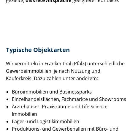
gezielte,
diskrete Ansprache
geeigneter Kontakte.
Typische Objektarten
Wir vermitteln in Frankenthal (Pfalz) un­ter­schied­li­che
Ge­wer­be­im­mo­bi­li­en, je nach Nutzung und
Käuferkreis. Dazu zählen unter anderem:
Büroimmobilien und Businessparks
Ein­zel­han­dels­flä­chen, Fachmärkte und Showrooms
Ärztehäuser, Praxisräume und Life Science
Immobilien
Lager- und Lo­gis­tik­im­mo­bi­li­en
Produktions- und Gewerbehallen mit Büro- und