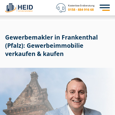
Kostenlose Erstberatung
0158 - 884 916 68
Gewerbemakler in Frankenthal
(Pfalz): Ge­wer­be­im­mo­bi­lie
verkaufen & kaufen