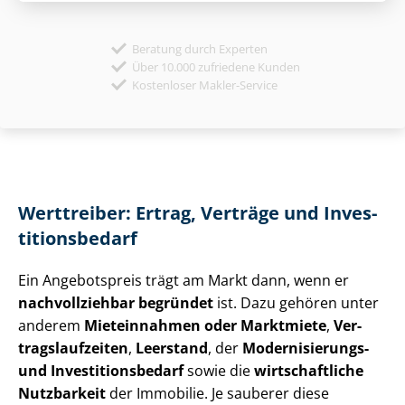
Beratung durch Experten
Über 10.000 zufriedene Kunden
Kostenloser Makler-Service
Werttreiber: Ertrag, Verträge und In­ves­
ti­ti­ons­be­darf
Ein Angebotspreis trägt am Markt dann, wenn er
nachvollziehbar begründet
ist. Dazu gehören unter
anderem
Mieteinnahmen oder Marktmiete
,
Ver­
trags­lauf­zei­ten
,
Leerstand
, der
Modernisierungs-
und In­ves­ti­ti­ons­be­darf
sowie die
wirtschaftliche
Nutzbarkeit
der Immobilie. Je sauberer diese