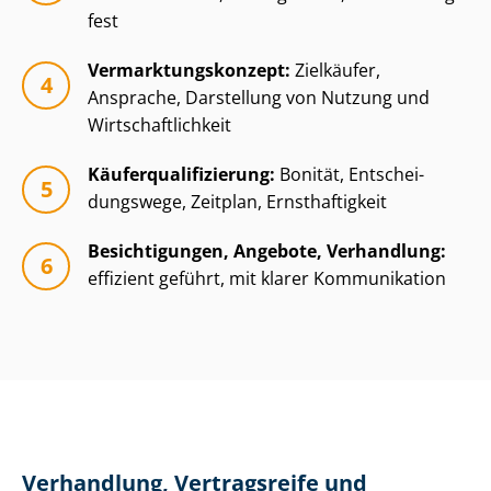
fest
Ver­mark­tungs­kon­zept:
Zielkäufer,
Ansprache, Darstellung von Nutzung und
Wirt­schaft­lich­keit
Käu­fer­qua­li­fi­zie­rung:
Bonität, Ent­schei­
dungs­we­ge, Zeitplan, Ernsthaftigkeit
Besichtigungen, Angebote, Verhandlung:
effizient geführt, mit klarer Kommunikation
Verhandlung, Vertragsreife und