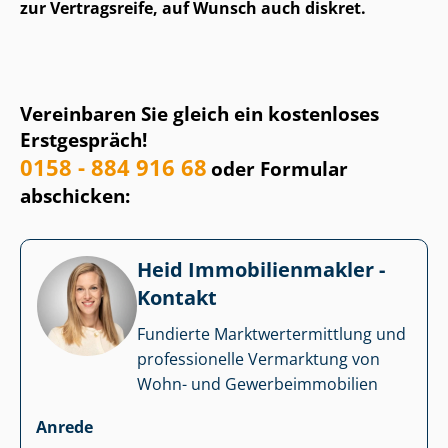
zur Vertragsreife, auf Wunsch auch diskret.
Vereinbaren Sie gleich ein kostenloses
Erstgespräch!
0158 - 884 916 68
oder Formular
abschicken:
Heid Im­mo­bi­li­en­mak­ler -
Kontakt
Fundierte Markt­wert­ermitt­lung und
professionelle Vermarktung von
Wohn- und Ge­wer­be­im­mo­bi­li­en
Anrede