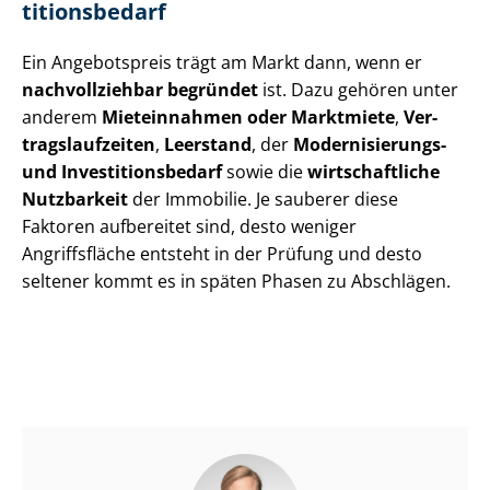
ti­ti­ons­be­darf
Ein Angebotspreis trägt am Markt dann, wenn er
nachvollziehbar begründet
ist. Dazu gehören unter
anderem
Mieteinnahmen oder Marktmiete
,
Ver­
trags­lauf­zei­ten
,
Leerstand
, der
Modernisierungs-
und In­ves­ti­ti­ons­be­darf
sowie die
wirtschaftliche
Nutzbarkeit
der Immobilie. Je sauberer diese
Faktoren aufbereitet sind, desto weniger
Angriffsfläche entsteht in der Prüfung und desto
seltener kommt es in späten Phasen zu Abschlägen.