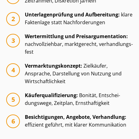
Zeitrahmen, Diskretion ja/nein
Un­ter­la­gen­prü­fung und Aufbereitung:
klare
Faktenlage statt Nachforderungen
Wertermittlung und Preisar­gu­men­ta­ti­on:
nachvollziehbar, marktgerecht, ver­hand­lungs­
fest
Ver­mark­tungs­kon­zept:
Zielkäufer,
Ansprache, Darstellung von Nutzung und
Wirt­schaft­lich­keit
Käu­fer­qua­li­fi­zie­rung:
Bonität, Ent­schei­
dungs­we­ge, Zeitplan, Ernsthaftigkeit
Besichtigungen, Angebote, Verhandlung:
effizient geführt, mit klarer Kommunikation