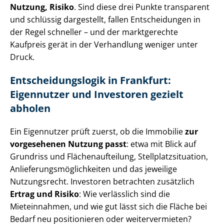
Nutzung, Risiko
. Sind diese drei Punkte transparent
und schlüssig dargestellt, fallen Entscheidungen in
der Regel schneller – und der marktgerechte
Kaufpreis gerät in der Verhandlung weniger unter
Druck.
Ent­schei­dungs­lo­gik in Frankfurt:
Eigennutzer und Investoren gezielt
abholen
Ein Eigennutzer prüft zuerst, ob die Immobilie
zur
vorgesehenen Nutzung passt
: etwa mit Blick auf
Grundriss und Flä­chen­auf­tei­lung, Stell­platz­si­tua­ti­on,
An­lie­fe­rungs­mög­lich­kei­ten und das jeweilige
Nutzungsrecht. Investoren betrachten zusätzlich
Ertrag und Risiko
: Wie verlässlich sind die
Mieteinnahmen, und wie gut lässt sich die Fläche bei
Bedarf neu positionieren oder weitervermieten?