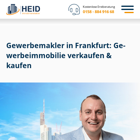
Kostenlose Erstberatung
0158 - 884 916 68
Gewerbemakler in Frankfurt: Ge­
wer­be­im­mo­bi­lie verkaufen &
kaufen