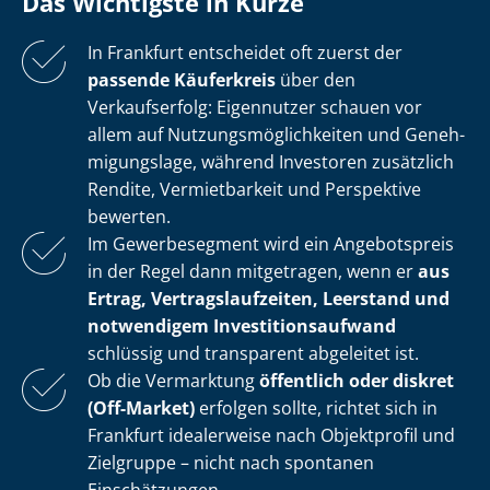
Das Wichtigste in Kürze
In Frankfurt entscheidet oft zuerst der
passende Käuferkreis
über den
Verkaufserfolg: Eigennutzer schauen vor
allem auf Nut­zungs­mög­lich­kei­ten und Ge­neh­
mi­gungs­la­ge, während Investoren zusätzlich
Rendite, Vermietbarkeit und Perspektive
bewerten.
Im Gewerbesegment wird ein Angebotspreis
in der Regel dann mitgetragen, wenn er
aus
Ertrag, Ver­trags­lauf­zei­ten, Leerstand und
notwendigem In­ves­ti­ti­ons­auf­wand
schlüssig und transparent abgeleitet ist.
Ob die Vermarktung
öffentlich oder diskret
(Off-Market)
erfolgen sollte, richtet sich in
Frankfurt idealerweise nach Objektprofil und
Zielgruppe – nicht nach spontanen