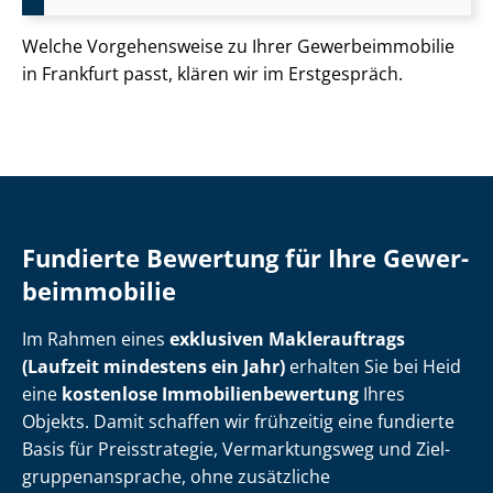
Welche Vorgehensweise zu Ihrer Ge­wer­be­im­mo­bi­lie
in Frankfurt passt, klären wir im Erstgespräch.
Fundierte Bewertung für Ihre Ge­wer­
be­im­mo­bi­lie
Im Rahmen eines
exklusiven Maklerauftrags
(Laufzeit mindestens ein Jahr)
erhalten Sie bei Heid
eine
kostenlose Im­mo­bi­li­en­be­wer­tung
Ihres
Objekts. Damit schaffen wir frühzeitig eine fundierte
Basis für Preisstrategie, Vermarktungsweg und Ziel­
grup­pen­an­spra­che, ohne zusätzliche