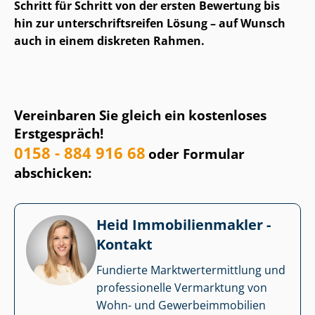
Schritt für Schritt von der ersten Bewertung bis
hin zur un­ter­schrifts­rei­fen Lösung – auf Wunsch
auch in einem diskreten Rahmen.
Vereinbaren Sie gleich ein kostenloses
Erstgespräch!
0158 - 884 916 68
oder Formular
abschicken:
Heid Im­mo­bi­li­en­mak­ler -
Kontakt
Fundierte Markt­wert­ermitt­lung und
professionelle Vermarktung von
Wohn- und Ge­wer­be­im­mo­bi­li­en