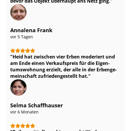
bevor das Objekt überhaupt ans Netz ging.
Annalena Frank
vor 5 Tagen
Heid hat zwischen vier Erben moderiert und
am Ende einen Verkaufspreis für die Ei­gen­
tums­woh­nung erzielt, der alle in der Er­ben­ge­
mein­schaft zu­frie­den­ge­stellt hat.
Selma Schaffhauser
vor 6 Monaten