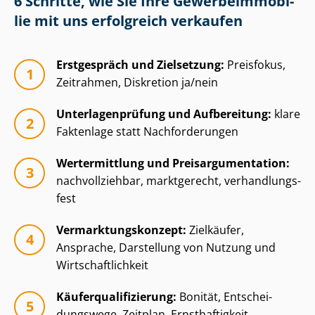
6 Schritte, wie Sie Ihre Ge­wer­be­im­mo­bi­
lie mit uns erfolgreich verkaufen
Erstgespräch und Zielsetzung:
Preisfokus,
Zeitrahmen, Diskretion ja/nein
Un­ter­la­gen­prü­fung und Aufbereitung:
klare
Faktenlage statt Nachforderungen
Wertermittlung und Preisar­gu­men­ta­ti­on:
nachvollziehbar, marktgerecht, ver­hand­lungs­
fest
Ver­mark­tungs­kon­zept:
Zielkäufer,
Ansprache, Darstellung von Nutzung und
Wirt­schaft­lich­keit
Käu­fer­qua­li­fi­zie­rung:
Bonität, Ent­schei­
dungs­we­ge, Zeitplan, Ernsthaftigkeit