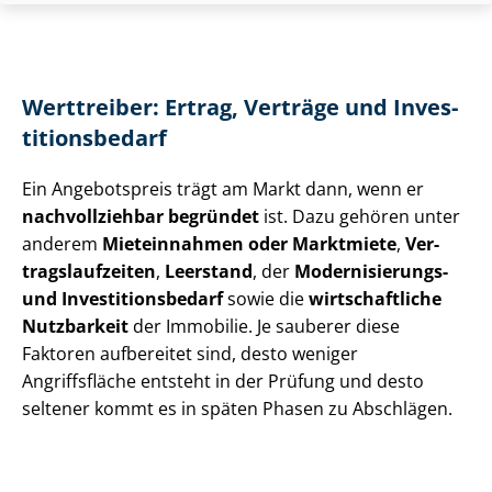
Werttreiber: Ertrag, Verträge und In­ves­
ti­ti­ons­be­darf
Ein Angebotspreis trägt am Markt dann, wenn er
nachvollziehbar begründet
ist. Dazu gehören unter
anderem
Mieteinnahmen oder Marktmiete
,
Ver­
trags­lauf­zei­ten
,
Leerstand
, der
Modernisierungs-
und In­ves­ti­ti­ons­be­darf
sowie die
wirtschaftliche
Nutzbarkeit
der Immobilie. Je sauberer diese
Faktoren aufbereitet sind, desto weniger
Angriffsfläche entsteht in der Prüfung und desto
seltener kommt es in späten Phasen zu Abschlägen.