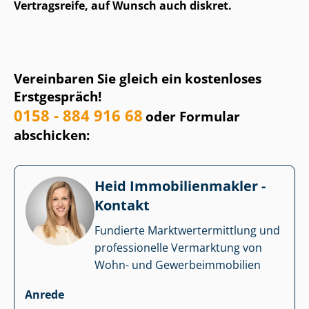
Vertragsreife, auf Wunsch auch diskret.
Vereinbaren Sie gleich ein kostenloses
Erstgespräch!
0158 - 884 916 68
oder Formular
abschicken:
Heid Im­mo­bi­li­en­mak­ler -
Kontakt
Fundierte Markt­wert­ermitt­lung und
professionelle Vermarktung von
Wohn- und Ge­wer­be­im­mo­bi­li­en
Anrede