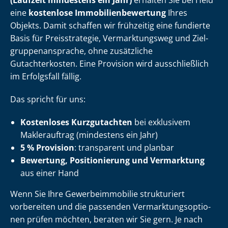
(Laufzeit mindestens ein Jahr)
erhalten Sie bei Heid
eine
kostenlose Im­mo­bi­li­en­be­wer­tung
Ihres
Objekts. Damit schaffen wir frühzeitig eine fundierte
Basis für Preisstrategie, Vermarktungsweg und Ziel­
grup­pen­an­spra­che, ohne zusätzliche
Gutachterkosten. Eine Provision wird ausschließlich
im Erfolgsfall fällig.
Das spricht für uns:
Kostenloses Kurzgutachten
bei exklusivem
Maklerauftrag (mindestens ein Jahr)
5 % Provision
: transparent und planbar
Bewertung, Positionierung und Vermarktung
aus einer Hand
Wenn Sie Ihre Ge­wer­be­im­mo­bi­lie strukturiert
vorbereiten und die passenden Ver­mark­tungs­op­tio­
nen prüfen möchten, beraten wir Sie gern. Je nach