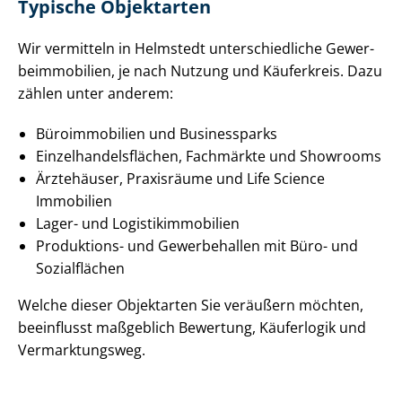
Typische Objektarten
Wir vermitteln in Helmstedt un­ter­schied­li­che Ge­wer­
be­im­mo­bi­li­en, je nach Nutzung und Käuferkreis. Dazu
zählen unter anderem:
Büroimmobilien und Businessparks
Ein­zel­han­dels­flä­chen, Fachmärkte und Showrooms
Ärztehäuser, Praxisräume und Life Science
Immobilien
Lager- und Lo­gis­tik­im­mo­bi­li­en
Produktions- und Gewerbehallen mit Büro- und
Sozialflächen
Welche dieser Objektarten Sie veräußern möchten,
beeinflusst maßgeblich Bewertung, Käuferlogik und
Vermarktungsweg.