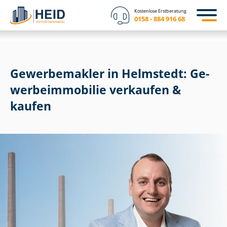
Kostenlose Erstberatung
0158 - 884 916 68
Gewerbemakler in Helmstedt: Ge­
wer­be­im­mo­bi­lie verkaufen &
kaufen