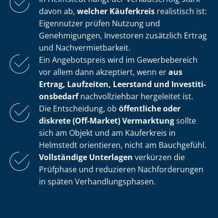
davon ab,
welcher Käuferkreis
realistisch ist:
Eigennutzer prüfen Nutzung und
Genehmigungen, Investoren zusätzlich Ertrag
und Nach­ver­miet­bar­keit.
Ein Angebotspreis wird im Gewerbebereich
vor allem dann akzeptiert, wenn er
aus
Ertrag, Laufzeiten, Leerstand und In­ves­ti­ti­
ons­be­darf
nachvollziehbar hergeleitet ist.
Die Entscheidung, ob
öffentliche oder
diskrete (Off-Market) Vermarktung
sollte
sich am Objekt und am Käuferkreis in
Helmstedt orientieren, nicht am Bauchgefühl.
Vollständige Unterlagen
verkürzen die
Prüfphase und reduzieren Nachforderungen
in späten Ver­hand­lungs­pha­sen.