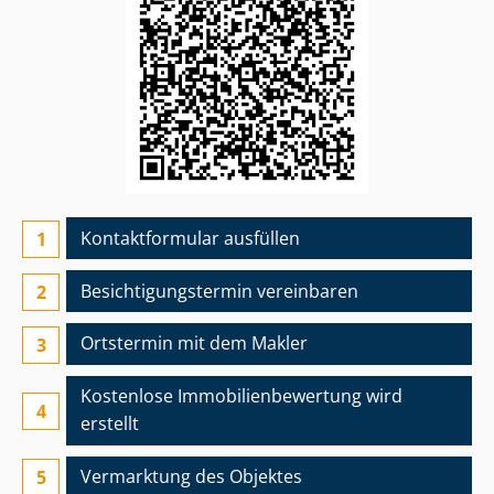
Kontaktformular ausfüllen
Besichtigungs­termin vereinbaren
Ortstermin mit dem Makler
Kostenlose Im­mo­bi­li­en­be­wer­tung wird
erstellt
Vermarktung des Objektes