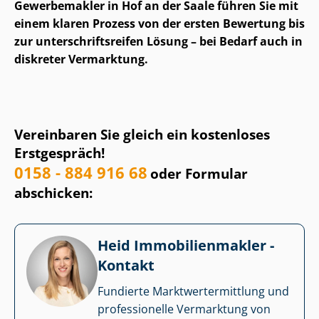
Gewerbemakler in Hof an der Saale führen Sie mit
einem klaren Prozess von der ersten Bewertung bis
zur un­ter­schrifts­rei­fen Lösung – bei Bedarf auch in
diskreter Vermarktung.
Vereinbaren Sie gleich ein kostenloses
Erstgespräch!
0158 - 884 916 68
oder Formular
abschicken:
Heid Im­mo­bi­li­en­mak­ler -
Kontakt
Fundierte Markt­wert­ermitt­lung und
professionelle Vermarktung von