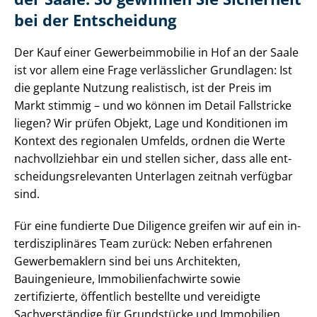
bei der Entscheidung
Der Kauf einer Ge­wer­be­im­mo­bi­lie in Hof an der Saale
ist vor allem eine Frage verlässlicher Grundlagen: Ist
die geplante Nutzung realistisch, ist der Preis im
Markt stimmig – und wo können im Detail Fallstricke
liegen? Wir prüfen Objekt, Lage und Konditionen im
Kontext des regionalen Umfelds, ordnen die Werte
nachvollziehbar ein und stellen sicher, dass alle ent­
schei­dungs­re­le­van­ten Unterlagen zeitnah verfügbar
sind.
Für eine fundierte Due Diligence greifen wir auf ein in­
ter­dis­zi­pli­nä­res Team zurück: Neben erfahrenen
Gewerbemaklern sind bei uns Architekten,
Bauingenieure, Im­mo­bi­li­en­fach­wir­te sowie
zertifizierte, öffentlich bestellte und vereidigte
Sachverständige für Grundstücke und Immobilien