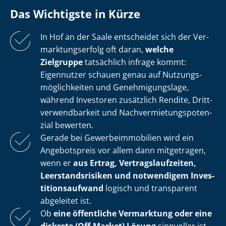
Das Wichtigste in Kürze
In Hof an der Saale entscheidet sich der Ver­
mark­tungs­er­folg oft daran,
welche
Zielgruppe
tatsächlich infrage kommt:
Eigennutzer schauen genau auf Nut­zungs­
mög­lich­kei­ten und Ge­neh­mi­gungs­la­ge,
während Investoren zusätzlich Rendite, Dritt­
ver­wend­bar­keit und Nach­ver­mie­tungs­po­ten­
zi­al bewerten.
Gerade bei Ge­wer­be­im­mo­bi­li­en wird ein
Angebotspreis vor allem dann mitgetragen,
wenn er
aus Ertrag, Ver­trags­lauf­zei­ten,
Leer­stands­ri­si­ken und notwendigem In­ves­
ti­ti­ons­auf­wand
logisch und transparent
abgeleitet ist.
Ob
eine öffentliche Vermarktung oder eine