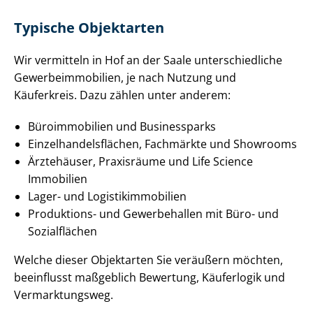
Typische Objektarten
Wir vermitteln in Hof an der Saale un­ter­schied­li­che
Ge­wer­be­im­mo­bi­li­en, je nach Nutzung und
Käuferkreis. Dazu zählen unter anderem:
Büroimmobilien und Businessparks
Ein­zel­han­dels­flä­chen, Fachmärkte und Showrooms
Ärztehäuser, Praxisräume und Life Science
Immobilien
Lager- und Lo­gis­tik­im­mo­bi­li­en
Produktions- und Gewerbehallen mit Büro- und
Sozialflächen
Welche dieser Objektarten Sie veräußern möchten,
beeinflusst maßgeblich Bewertung, Käuferlogik und
Vermarktungsweg.