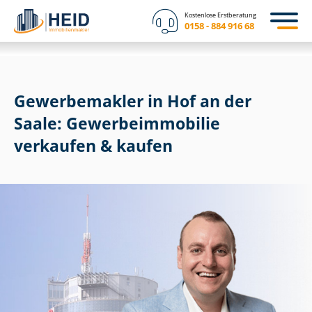
Kostenlose Erstberatung
0158 - 884 916 68
Gewerbemakler in Hof an der
Saale: Ge­wer­be­im­mo­bi­lie
verkaufen & kaufen