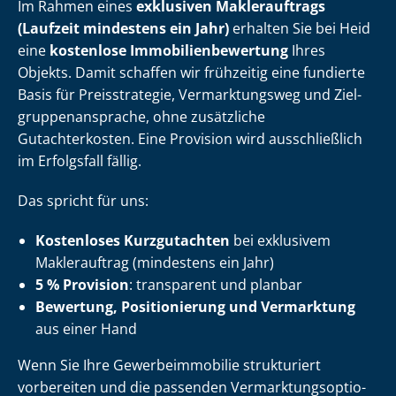
Im Rahmen eines
exklusiven Maklerauftrags
(Laufzeit mindestens ein Jahr)
erhalten Sie bei Heid
eine
kostenlose Im­mo­bi­li­en­be­wer­tung
Ihres
Objekts. Damit schaffen wir frühzeitig eine fundierte
Basis für Preisstrategie, Vermarktungsweg und Ziel­
grup­pen­an­spra­che, ohne zusätzliche
Gutachterkosten. Eine Provision wird ausschließlich
im Erfolgsfall fällig.
Das spricht für uns:
Kostenloses Kurzgutachten
bei exklusivem
Maklerauftrag (mindestens ein Jahr)
5 % Provision
: transparent und planbar
Bewertung, Positionierung und Vermarktung
aus einer Hand
Wenn Sie Ihre Ge­wer­be­im­mo­bi­lie strukturiert
vorbereiten und die passenden Ver­mark­tungs­op­tio­