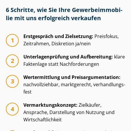
6 Schritte, wie Sie Ihre Ge­wer­be­im­mo­bi­
lie mit uns erfolgreich verkaufen
Erstgespräch und Zielsetzung:
Preisfokus,
Zeitrahmen, Diskretion ja/nein
Un­ter­la­gen­prü­fung und Aufbereitung:
klare
Faktenlage statt Nachforderungen
Wertermittlung und Preisar­gu­men­ta­ti­on:
nachvollziehbar, marktgerecht, ver­hand­lungs­
fest
Ver­mark­tungs­kon­zept:
Zielkäufer,
Ansprache, Darstellung von Nutzung und
Wirt­schaft­lich­keit