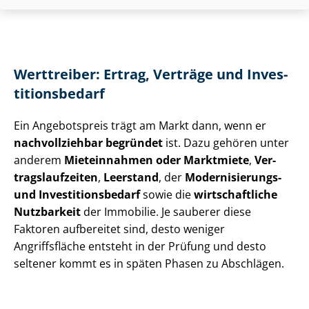
Werttreiber: Ertrag, Verträge und In­ves­
ti­ti­ons­be­darf
Ein Angebotspreis trägt am Markt dann, wenn er
nachvollziehbar begründet
ist. Dazu gehören unter
anderem
Mieteinnahmen oder Marktmiete
,
Ver­
trags­lauf­zei­ten
,
Leerstand
, der
Modernisierungs-
und In­ves­ti­ti­ons­be­darf
sowie die
wirtschaftliche
Nutzbarkeit
der Immobilie. Je sauberer diese
Faktoren aufbereitet sind, desto weniger
Angriffsfläche entsteht in der Prüfung und desto
seltener kommt es in späten Phasen zu Abschlägen.