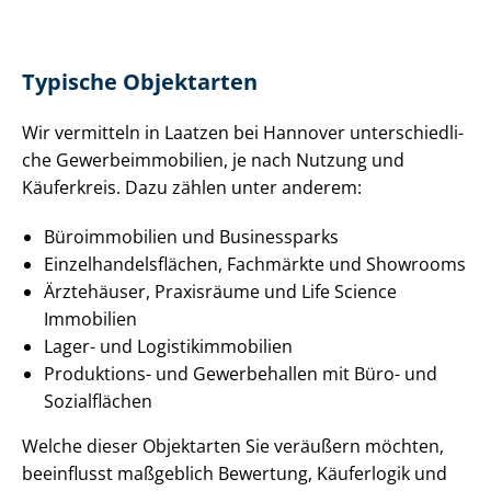
Typische Objektarten
Wir vermitteln in Laatzen bei Hannover un­ter­schied­li­
che Ge­wer­be­im­mo­bi­li­en, je nach Nutzung und
Käuferkreis. Dazu zählen unter anderem:
Büroimmobilien und Businessparks
Ein­zel­han­dels­flä­chen, Fachmärkte und Showrooms
Ärztehäuser, Praxisräume und Life Science
Immobilien
Lager- und Lo­gis­tik­im­mo­bi­li­en
Produktions- und Gewerbehallen mit Büro- und
Sozialflächen
Welche dieser Objektarten Sie veräußern möchten,
beeinflusst maßgeblich Bewertung, Käuferlogik und