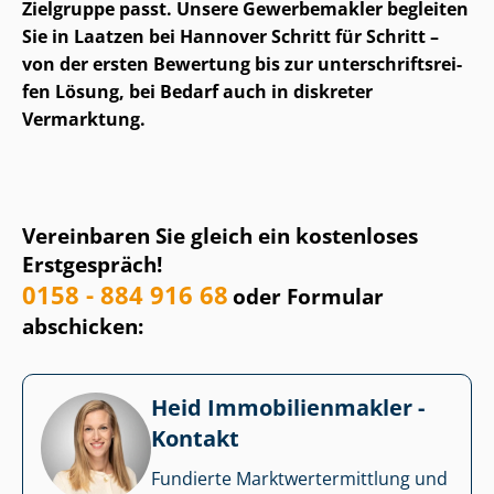
Zielgruppe passt. Unsere Gewerbemakler begleiten
Sie in Laatzen bei Hannover Schritt für Schritt –
von der ersten Bewertung bis zur un­ter­schrifts­rei­
fen Lösung, bei Bedarf auch in diskreter
Vermarktung.
Vereinbaren Sie gleich ein kostenloses
Erstgespräch!
0158 - 884 916 68
oder Formular
abschicken:
Heid Im­mo­bi­li­en­mak­ler -
Kontakt
Fundierte Markt­wert­ermitt­lung und