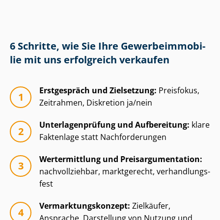
6 Schritte, wie Sie Ihre Ge­wer­be­im­mo­bi­
lie mit uns erfolgreich verkaufen
Erstgespräch und Zielsetzung:
Preisfokus,
Zeitrahmen, Diskretion ja/nein
Un­ter­la­gen­prü­fung und Aufbereitung:
klare
Faktenlage statt Nachforderungen
Wertermittlung und Preisar­gu­men­ta­ti­on:
nachvollziehbar, marktgerecht, ver­hand­lungs­
fest
Ver­mark­tungs­kon­zept:
Zielkäufer,
Ansprache, Darstellung von Nutzung und