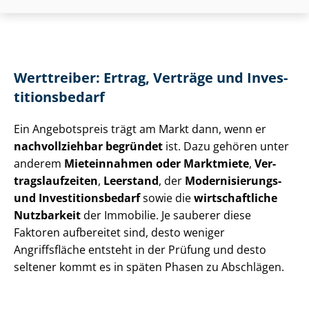
Werttreiber: Ertrag, Verträge und In­ves­
ti­ti­ons­be­darf
Ein Angebotspreis trägt am Markt dann, wenn er
nachvollziehbar begründet
ist. Dazu gehören unter
anderem
Mieteinnahmen oder Marktmiete
,
Ver­
trags­lauf­zei­ten
,
Leerstand
, der
Modernisierungs-
und In­ves­ti­ti­ons­be­darf
sowie die
wirtschaftliche
Nutzbarkeit
der Immobilie. Je sauberer diese
Faktoren aufbereitet sind, desto weniger
Angriffsfläche entsteht in der Prüfung und desto
seltener kommt es in späten Phasen zu Abschlägen.