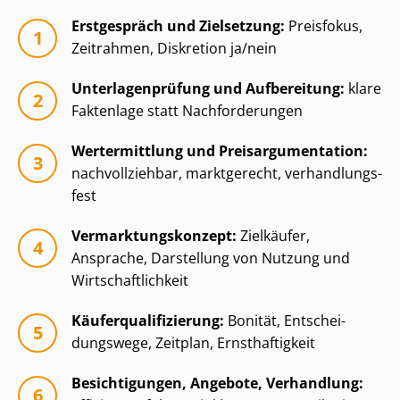
Erstgespräch und Zielsetzung:
Preisfokus,
Zeitrahmen, Diskretion ja/nein
Un­ter­la­gen­prü­fung und Aufbereitung:
klare
Faktenlage statt Nachforderungen
Wertermittlung und Preisar­gu­men­ta­ti­on:
nachvollziehbar, marktgerecht, ver­hand­lungs­
fest
Ver­mark­tungs­kon­zept:
Zielkäufer,
Ansprache, Darstellung von Nutzung und
Wirt­schaft­lich­keit
Käu­fer­qua­li­fi­zie­rung:
Bonität, Ent­schei­
dungs­we­ge, Zeitplan, Ernsthaftigkeit
Besichtigungen, Angebote, Verhandlung: