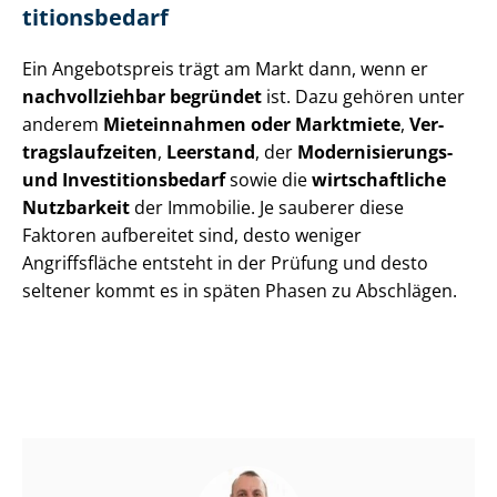
ti­ti­ons­be­darf
Ein Angebotspreis trägt am Markt dann, wenn er
nachvollziehbar begründet
ist. Dazu gehören unter
anderem
Mieteinnahmen oder Marktmiete
,
Ver­
trags­lauf­zei­ten
,
Leerstand
, der
Modernisierungs-
und In­ves­ti­ti­ons­be­darf
sowie die
wirtschaftliche
Nutzbarkeit
der Immobilie. Je sauberer diese
Faktoren aufbereitet sind, desto weniger
Angriffsfläche entsteht in der Prüfung und desto
seltener kommt es in späten Phasen zu Abschlägen.