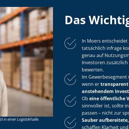
Das Wichtig
In Moers entscheidet 
tatsächlich infrage k
genau auf Nut­zungs­mö
Investoren zusätzlich R
bewerten.
Im Gewerbesegment wi
wenn er
transparent 
anstehendem In­ves­ti­
Ob
eine öffentliche 
sinnvoller ist, sollt
passen – nicht zur s
in einer Logistikhalle.
Sauber aufbereitete,
schaffen Klarheit und