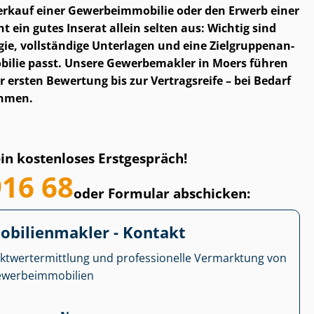
auf einer Ge­wer­be­im­mo­bi­lie oder den Erwerb einer
t ein gutes Inserat allein selten aus: Wichtig sind
gie, vollständige Unterlagen und eine Ziel­grup­pen­an­
obilie passt. Unsere Gewerbemakler in Moers führen
er ersten Bewertung bis zur Vertragsreife – bei Bedarf
ahmen.
ein kostenloses Erstgespräch!
916 68
oder Formular abschicken:
­bi­li­en­mak­ler - Kontakt
kt­wert­ermitt­lung und professionelle Vermarktung von
r­be­im­mo­bi­li­en