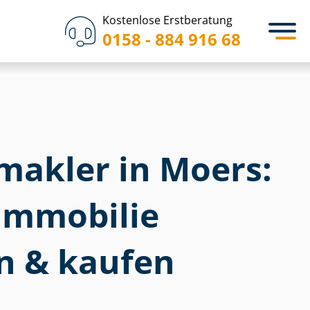
Kostenlose Erstberatung
0158 - 884 916 68
akler in Moers:
im­mo­bi­lie
n & kaufen