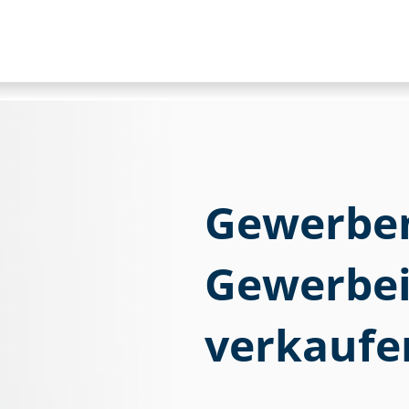
Gewerbem
Ge­wer­be­
verkaufe