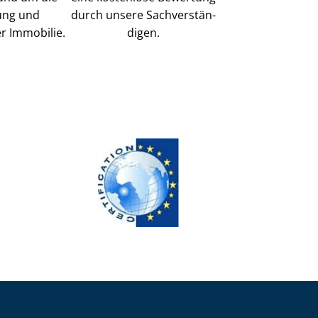
ung und
durch unsere Sach­ver­stän­
r Immobilie.
di­gen.