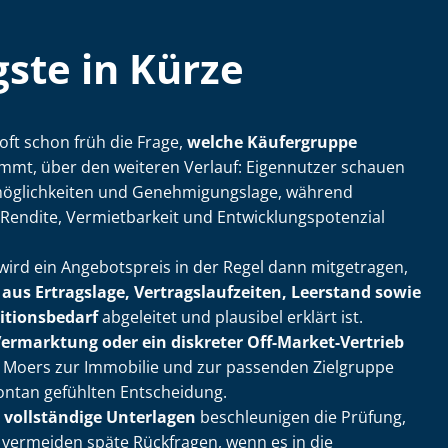
ste in Kürze
oft schon früh die Frage,
welche Käufergruppe
ommt, über den weiteren Verlauf: Eigennutzer schauen
g­lich­kei­ten und Ge­neh­mi­gungs­la­ge, während
endite, Vermietbarkeit und Ent­wick­lungs­po­ten­zi­al
rd ein Angebotspreis in der Regel dann mitgetragen,
aus Ertragslage, Ver­trags­lauf­zei­ten, Leerstand sowie
ti­ons­be­darf
abgeleitet und plausibel erklärt ist.
Vermarktung oder ein diskreter Off-Market-Vertrieb
e in Moers zur Immobilie und zur passenden Zielgruppe
pontan gefühlten Entscheidung.
 vollständige Unterlagen
beschleunigen die Prüfung,
 vermeiden späte Rückfragen, wenn es in die