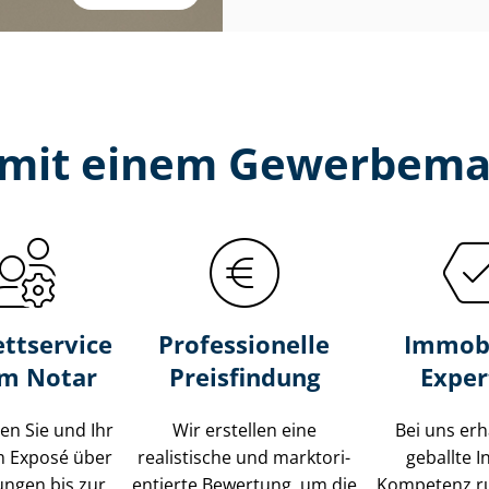
e mit einem Gewerbema
ttservice
Professionelle
Immobi
um Notar
Preisfindung
Exper
ten Sie und Ihr
Wir erstellen eine
Bei uns erh
m Exposé über
realistische und markt­ori­
geballte 
ungen bis zur
en­tier­te Bewertung, um die
Kompetenz r