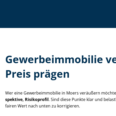
Ge­wer­be­im­mo­bi­li
Preis prägen
Wer eine Ge­wer­be­im­mo­bi­lie in Moers veräußern möch
spek­ti­ve, Risikoprofil
. Sind diese Punkte klar und belas
fairen Wert nach unten zu korrigieren.