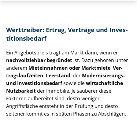
Werttreiber: Ertrag, Verträge und In­ves­
ti­ti­ons­be­darf
Ein Angebotspreis trägt am Markt dann, wenn er
nachvollziehbar begründet
ist. Dazu gehören unter
anderem
Mieteinnahmen oder Marktmiete
,
Ver­
trags­lauf­zei­ten
,
Leerstand
, der
Modernisierungs-
und In­ves­ti­ti­ons­be­darf
sowie die
wirtschaftliche
Nutzbarkeit
der Immobilie. Je sauberer diese
Faktoren aufbereitet sind, desto weniger
Angriffsfläche entsteht in der Prüfung und desto
seltener kommt es in späten Phasen zu Abschlägen.