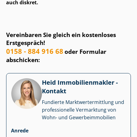
auch diskret.
Vereinbaren Sie gleich ein kostenloses
Erstgespräch!
0158 - 884 916 68
oder Formular
abschicken:
Heid Im­mo­bi­li­en­mak­ler -
Kontakt
Fundierte Markt­wert­ermitt­lung und
professionelle Vermarktung von
Wohn- und Ge­wer­be­im­mo­bi­li­en
Anrede