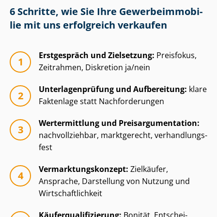
6 Schritte, wie Sie Ihre Ge­wer­be­im­mo­bi­
lie mit uns erfolgreich verkaufen
Erstgespräch und Zielsetzung:
Preisfokus,
Zeitrahmen, Diskretion ja/nein
Un­ter­la­gen­prü­fung und Aufbereitung:
klare
Faktenlage statt Nachforderungen
Wertermittlung und Preisar­gu­men­ta­ti­on:
nachvollziehbar, marktgerecht, ver­hand­lungs­
fest
Ver­mark­tungs­kon­zept:
Zielkäufer,
Ansprache, Darstellung von Nutzung und
Wirt­schaft­lich­keit
Käu­fer­qua­li­fi­zie­rung:
Bonität, Ent­schei­