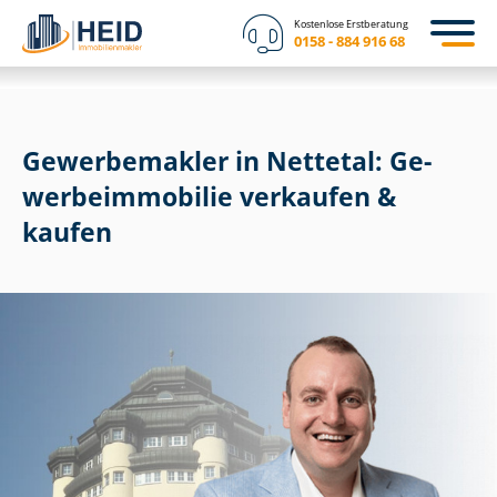
Kostenlose Erstberatung
0158 - 884 916 68
Gewerbemakler in Nettetal: Ge­
wer­be­im­mo­bi­lie verkaufen &
kaufen