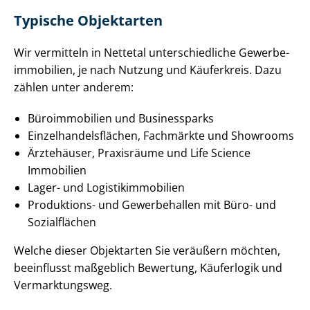
Typische Objektarten
Wir vermitteln in Nettetal un­ter­schied­li­che Ge­wer­be­
im­mo­bi­li­en, je nach Nutzung und Käuferkreis. Dazu
zählen unter anderem:
Büroimmobilien und Businessparks
Ein­zel­han­dels­flä­chen, Fachmärkte und Showrooms
Ärztehäuser, Praxisräume und Life Science
Immobilien
Lager- und Lo­gis­tik­im­mo­bi­li­en
Produktions- und Gewerbehallen mit Büro- und
Sozialflächen
Welche dieser Objektarten Sie veräußern möchten,
beeinflusst maßgeblich Bewertung, Käuferlogik und
Vermarktungsweg.