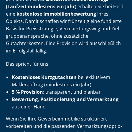
(Laufzeit mindestens ein Jahr)
erhalten Sie bei Heid
eine
kostenlose Im­mo­bi­li­en­be­wer­tung
Ihres
Objekts. Damit schaffen wir frühzeitig eine fundierte
Basis für Preisstrategie, Vermarktungsweg und Ziel­
grup­pen­an­spra­che, ohne zusätzliche
Gutachterkosten. Eine Provision wird ausschließlich
im Erfolgsfall fällig.
Das spricht für uns:
Kostenloses Kurzgutachten
bei exklusivem
Maklerauftrag (mindestens ein Jahr)
5 % Provision
: transparent und planbar
Bewertung, Positionierung und Vermarktung
aus einer Hand
Wenn Sie Ihre Ge­wer­be­im­mo­bi­lie strukturiert
vorbereiten und die passenden Ver­mark­tungs­op­tio­