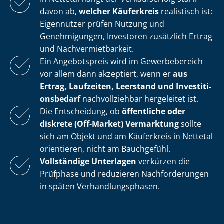
davon ab,
welcher Käuferkreis
realistisch ist:
Eigennutzer prüfen Nutzung und
Genehmigungen, Investoren zusätzlich Ertrag
und Nach­ver­miet­bar­keit.
Ein Angebotspreis wird im Gewerbebereich
vor allem dann akzeptiert, wenn er
aus
Ertrag, Laufzeiten, Leerstand und In­ves­ti­ti­
ons­be­darf
nachvollziehbar hergeleitet ist.
Die Entscheidung, ob
öffentliche oder
diskrete (Off-Market) Vermarktung
sollte
sich am Objekt und am Käuferkreis in Nettetal
orientieren, nicht am Bauchgefühl.
Vollständige Unterlagen
verkürzen die
Prüfphase und reduzieren Nachforderungen
in späten Ver­hand­lungs­pha­sen.