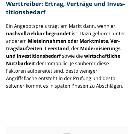
Werttreiber: Ertrag, Verträge und In­ves­
ti­ti­ons­be­darf
Ein Angebotspreis trägt am Markt dann, wenn er
nachvollziehbar begründet
ist. Dazu gehören unter
anderem
Mieteinnahmen oder Marktmiete
,
Ver­
trags­lauf­zei­ten
,
Leerstand
, der
Modernisierungs-
und In­ves­ti­ti­ons­be­darf
sowie die
wirtschaftliche
Nutzbarkeit
der Immobilie. Je sauberer diese
Faktoren aufbereitet sind, desto weniger
Angriffsfläche entsteht in der Prüfung und desto
seltener kommt es in späten Phasen zu Abschlägen.