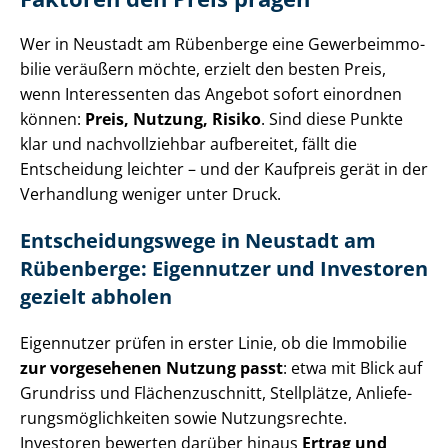
Wer in Neustadt am Rübenberge eine Ge­wer­be­im­mo­
bi­lie veräußern möchte, erzielt den besten Preis,
wenn Interessenten das Angebot sofort einordnen
können:
Preis, Nutzung, Risiko
. Sind diese Punkte
klar und nachvollziehbar aufbereitet, fällt die
Entscheidung leichter – und der Kaufpreis gerät in der
Verhandlung weniger unter Druck.
Ent­schei­dungs­we­ge in Neustadt am
Rübenberge: Eigennutzer und Investoren
gezielt abholen
Eigennutzer prüfen in erster Linie, ob die Immobilie
zur vorgesehenen Nutzung passt
: etwa mit Blick auf
Grundriss und Flä­chen­zu­schnitt, Stellplätze, An­lie­fe­
rungs­mög­lich­kei­ten sowie Nutzungsrechte.
Investoren bewerten darüber hinaus
Ertrag und