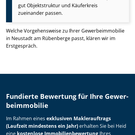
gut Objektstruktur und Käuferkreis
zueinander passen.
Welche Vorgehensweise zu Ihrer Ge­wer­be­im­mo­bi­lie
in Neustadt am Rübenberge passt, klären wir im
Erstgespräch.
Fundierte Bewertung für Ihre Ge­wer­
be­im­mo­bi­lie
Im Rahmen eines
exklusiven Maklerauftrags
(Laufzeit mindestens ein Jahr)
erhalten Sie bei Heid
eine
kostenlose Im­mo­bi­li­en­be­wer­tung
Ihres