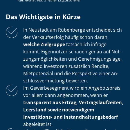
Katharina Heid in einer Logistikhalle.
Das Wichtigste in Kürze
In Neustadt am Rübenberge entscheidet sich
der Verkaufserfolg häufig schon daran,
welche Zielgruppe
tatsächlich infrage
kommt: Eigennutzer schauen genau auf Nut­
zungs­mög­lich­kei­ten und Ge­neh­mi­gungs­la­ge,
während Investoren zusätzlich Rendite,
Mietpotenzial und die Perspektive einer An­
schluss­ver­mie­tung bewerten.
Im Gewerbesegment wird ein Angebotspreis
vor allem dann angenommen, wenn er
transparent aus Ertrag, Ver­trags­lauf­zei­ten,
Leerstand sowie notwendigem
Investitions- und In­stand­hal­tungs­be­darf
abgeleitet ist.