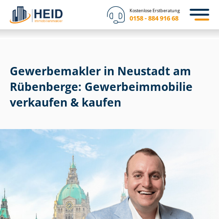
Kostenlose Erstberatung
0158 - 884 916 68
Gewerbemakler in Neustadt am
Rübenberge: Ge­wer­be­im­mo­bi­lie
verkaufen & kaufen