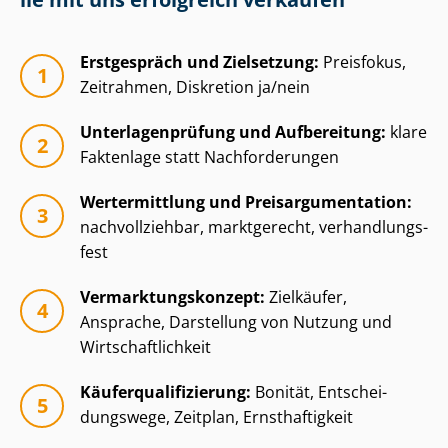
Erstgespräch und Zielsetzung:
Preisfokus,
Zeitrahmen, Diskretion ja/nein
Un­ter­la­gen­prü­fung und Aufbereitung:
klare
Faktenlage statt Nachforderungen
Wertermittlung und Preisar­gu­men­ta­ti­on:
nachvollziehbar, marktgerecht, ver­hand­lungs­
fest
Ver­mark­tungs­kon­zept:
Zielkäufer,
Ansprache, Darstellung von Nutzung und
Wirt­schaft­lich­keit
Käu­fer­qua­li­fi­zie­rung:
Bonität, Ent­schei­
dungs­we­ge, Zeitplan, Ernsthaftigkeit