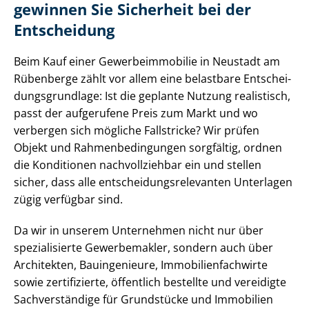
gewinnen Sie Sicherheit bei der
Entscheidung
Beim Kauf einer Ge­wer­be­im­mo­bi­lie in Neustadt am
Rübenberge zählt vor allem eine belastbare Ent­schei­
dungs­grund­la­ge: Ist die geplante Nutzung realistisch,
passt der aufgerufene Preis zum Markt und wo
verbergen sich mögliche Fallstricke? Wir prüfen
Objekt und Rah­men­be­din­gun­gen sorgfältig, ordnen
die Konditionen nachvollziehbar ein und stellen
sicher, dass alle ent­schei­dungs­re­le­van­ten Unterlagen
zügig verfügbar sind.
Da wir in unserem Unternehmen nicht nur über
spezialisierte Gewerbemakler, sondern auch über
Architekten, Bauingenieure, Im­mo­bi­li­en­fach­wir­te
sowie zertifizierte, öffentlich bestellte und vereidigte
Sachverständige für Grundstücke und Immobilien