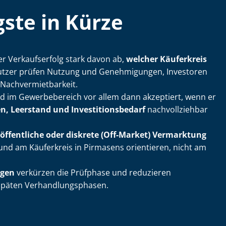
ste in Kürze
er Verkaufserfolg stark davon ab,
welcher Käuferkreis
ennutzer prüfen Nutzung und Genehmigungen, Investoren
ach­ver­miet­bar­keit.
rd im Gewerbebereich vor allem dann akzeptiert, wenn er
, Leerstand und In­ves­ti­ti­ons­be­darf
nachvollziehbar
öffentliche oder diskrete (Off-Market) Vermarktung
 und am Käuferkreis in Pirmasens orientieren, nicht am
agen
verkürzen die Prüfphase und reduzieren
äten Ver­hand­lungs­pha­sen.