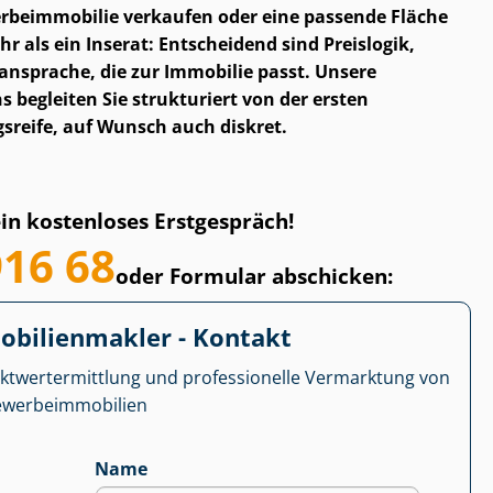
­be­im­mo­bi­lie verkaufen oder eine passende Fläche
 als ein Inserat: Entscheidend sind Preislogik,
ansprache, die zur Immobilie passt. Unsere
begleiten Sie strukturiert von der ersten
gsreife, auf Wunsch auch diskret.
ein kostenloses Erstgespräch!
916 68
oder Formular abschicken:
­bi­li­en­mak­ler - Kontakt
kt­wert­ermitt­lung und professionelle Vermarktung von
r­be­im­mo­bi­li­en
Name