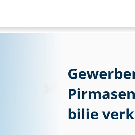
Gewerbem
Pirmasens
bi­lie ve