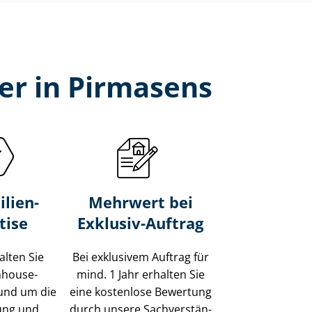
er in Pirmasens
lien-
Mehrwert bei
tise
Exklusiv-Auftrag
alten Sie
Bei exklusivem Auftrag für
Inhouse-
mind. 1 Jahr erhalten Sie
und um die
eine kostenlose Bewertung
ung und
durch unsere Sach­ver­stän­