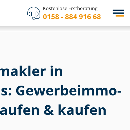
Kostenlose Erstberatung
0158 - 884 916 68
akler in
: Ge­wer­be­im­mo­
rkaufen & kaufen