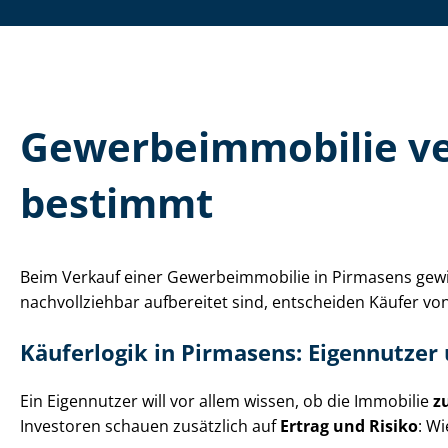
Ge­wer­be­im­mo­bi­lie
bestimmt
Beim Verkauf einer Ge­wer­be­im­mo­bi­lie in Pirmasens 
nachvollziehbar aufbereitet sind, entscheiden Käufer von G
Käuferlogik in Pirmasens: Eigennutzer
Ein Eigennutzer will vor allem wissen, ob die Immobilie
z
Investoren schauen zusätzlich auf
Ertrag und Risiko
: Wi