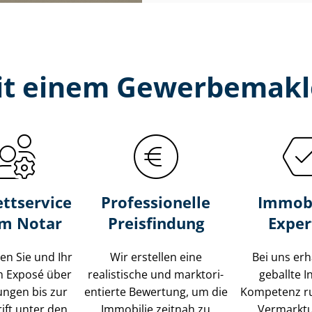
mit einem Gewerbemakl
ttservice
Professionelle
Immobi
um Notar
Preisfindung
Exper
ten Sie und Ihr
Wir erstellen eine
Bei uns erh
m Exposé über
realistische und markt­ori­
geballte 
ungen bis zur
en­tier­te Bewertung, um die
Kompetenz r
ift unter den
Immobilie zeitnah zu
Vermarkt