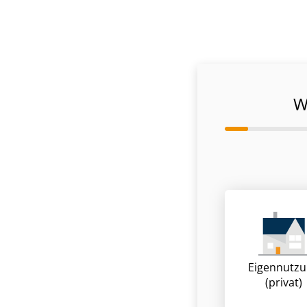
W
Eigennutz
(privat)