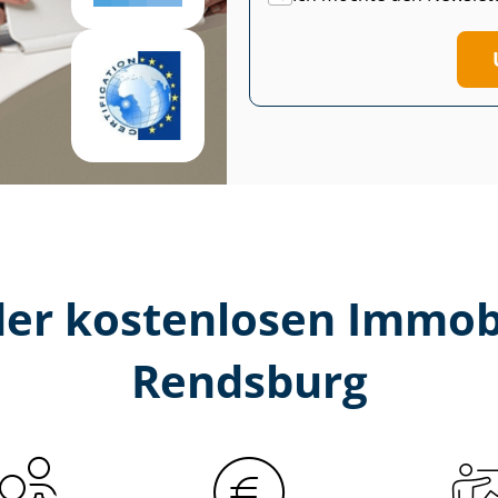
er kostenlosen Im­mo­bi­
Rendsburg