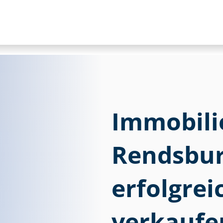
Im­mo­bi­li
Rendsbu
erfolgre
verkaufe