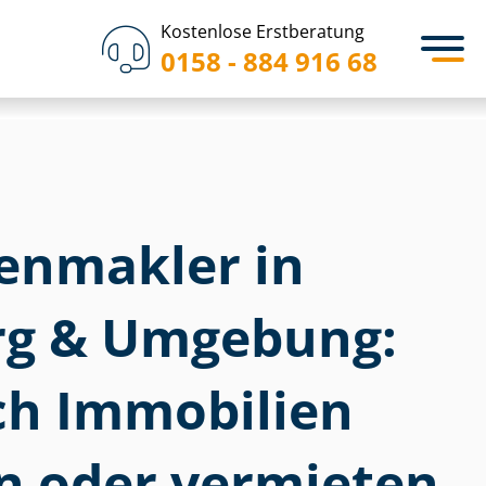
Kostenlose Erstberatung
0158 - 884 916 68
­en­mak­ler in
rg & Umgebung:
ich Immobilien
n oder vermieten