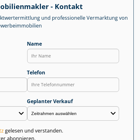
­bi­li­en­mak­ler - Kontakt
kt­wert­ermitt­lung und professionelle Vermarktung von
r­be­im­mo­bi­li­en
Name
Telefon
Geplanter Verkauf
tz
gelesen und verstanden.
ter abonnieren.