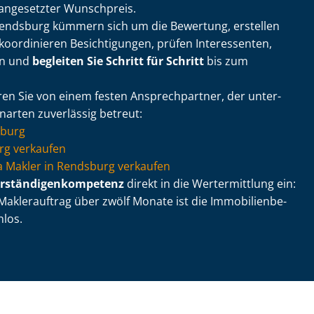
 angesetzter Wunschpreis.
Rendsburg kümmern sich um die Bewertung, erstellen
koordinieren Besichtigungen, prüfen Interessenten,
en und
begleiten Sie Schritt für Schritt
bis zum
ren Sie von einem festen Ansprechpartner, der un­ter­
enarten zuverlässig betreut:
sburg
g verkaufen
 via Makler in Rendsburg verkaufen
r­stän­di­gen­kom­pe­tenz
direkt in die Wertermittlung ein:
aklerauftrag über zwölf Monate ist die Im­mo­bi­li­en­be­
nlos.