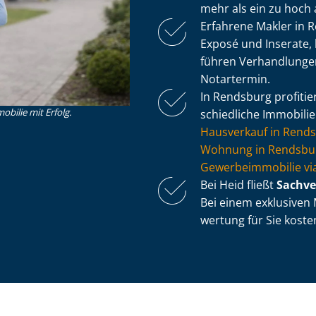
mehr als ein zu hoch
Erfahrene Makler in 
Exposé und Inserate, 
führen Verhandlung
Notartermin.
In Rendsburg profitie
obilie mit Erfolg.
schied­li­che Immobili
Hausverkauf in Rend
Wohnung in Rendsbur
Ge­wer­be­im­mo­bi­lie
Bei Heid fließt
Sach­ve
Bei einem exklusiven M
wer­tung für Sie koste