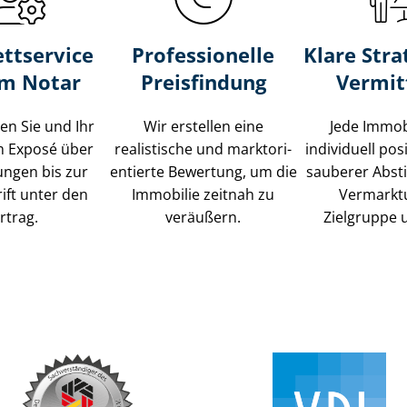
ttservice
Professionelle
Klare Stra
um Notar
Preisfindung
Vermit
ten Sie und Ihr
Wir erstellen eine
Jede Immob
m Exposé über
realistische und markt­ori­
individuell posi
ungen bis zur
en­tier­te Bewertung, um die
sauberer Abs
ift unter den
Immobilie zeitnah zu
Vermarkt
rtrag.
veräußern.
Zielgruppe 