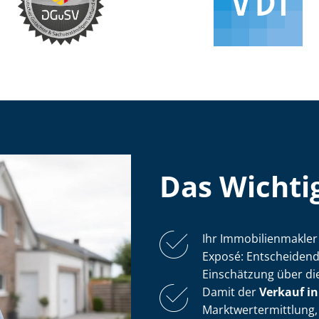
Das Wichtig
Ihr Im­mo­bi­li­en­mak
Exposé: Entscheidend 
Einschätzung über di
Damit der
Verkauf i
Markt­wert­ermitt­lun