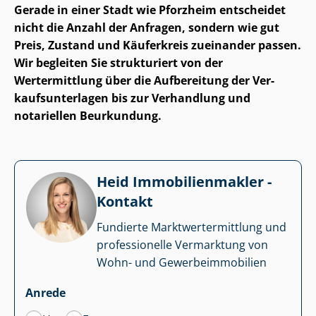
Gerade in einer Stadt wie Pforzheim entscheidet
nicht die Anzahl der Anfragen, sondern wie gut
Preis, Zustand und Käuferkreis zueinander passen.
Wir begleiten Sie strukturiert von der
Wertermittlung über die Aufbereitung der Ver­
kaufs­un­ter­la­gen bis zur Verhandlung und
notariellen Beurkundung.
Heid Im­mo­bi­li­en­mak­ler -
Kontakt
Fundierte Markt­wert­ermitt­lung und
professionelle Vermarktung von
Wohn- und Ge­wer­be­im­mo­bi­li­en
Anrede