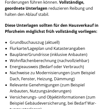
Forderungen führen können.
Vollständige,
geordnete Unterlagen
reduzieren Reibung und
halten den Ablauf stabil.
Diese Unterlagen sollten für den Hausverkauf in
Pforzheim möglichst früh vollständig vorliegen:
Grundbuchauszug (aktuell)
Flurkarte/Lageplan und Katasterangaben
Baupläne/Grundrisse (inklusive Anbauten)
Wohn­flä­chen­be­rech­nung (nachvollziehbar)
Energieausweis (Bedarf oder Verbrauch)
Nachweise zu Mo­der­ni­sie­run­gen (zum Beispiel
Dach, Fenster, Heizung, Dämmung)
Relevante Genehmigungen (zum Beispiel
Anbauten, Nut­zungs­än­de­run­gen)
Versicherungs- und Ob­jekt­in­for­ma­tio­nen (zum
Beispiel Ge­bäu­de­ver­si­che­rung, bei Bedarf War­