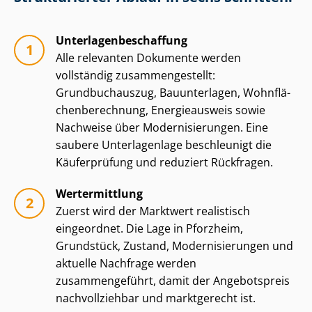
Un­ter­la­gen­be­schaf­fung
Alle relevanten Dokumente werden
vollständig zu­sam­men­ge­stellt:
Grundbuchauszug, Bauunterlagen, Wohn­flä­
chen­be­rech­nung, Energieausweis sowie
Nachweise über Mo­der­ni­sie­run­gen. Eine
saubere Unterlagenlage beschleunigt die
Käuferprüfung und reduziert Rückfragen.
Wertermittlung
Zuerst wird der Marktwert realistisch
eingeordnet. Die Lage in Pforzheim,
Grundstück, Zustand, Mo­der­ni­sie­run­gen und
aktuelle Nachfrage werden
zusammengeführt, damit der Angebotspreis
nachvollziehbar und marktgerecht ist.