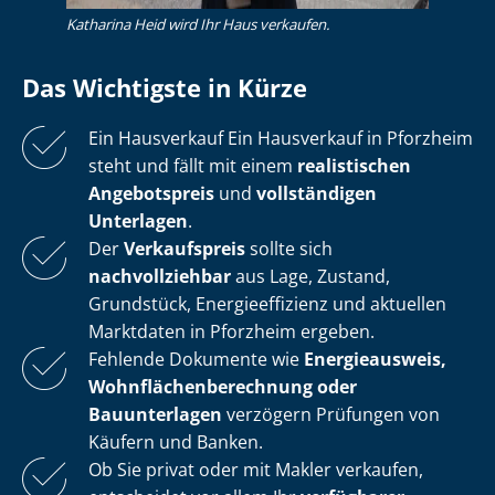
Katharina Heid wird Ihr Haus verkaufen.
Das Wichtigste in Kürze
Ein Hausverkauf Ein Hausverkauf in Pforzheim
steht und fällt mit einem
realistischen
Angebotspreis
und
vollständigen
Unterlagen
.
Der
Verkaufspreis
sollte sich
nachvollziehbar
aus Lage, Zustand,
Grundstück, En­er­gie­ef­fi­zi­enz und aktuellen
Marktdaten in Pforzheim ergeben.
Fehlende Dokumente wie
Energieausweis,
Wohn­flä­chen­be­rech­nung oder
Bauunterlagen
verzögern Prüfungen von
Käufern und Banken.
Ob Sie privat oder mit Makler verkaufen,