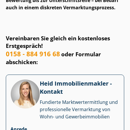
Bewertung bis zur Un­ter­schrifts­rei­fe – bei Bedarf
auch in einem diskreten Ver­mark­tungs­pro­zess.
Vereinbaren Sie gleich ein kostenloses
Erstgespräch!
0158 - 884 916 68
oder Formular
abschicken:
Heid Im­mo­bi­li­en­mak­ler -
Kontakt
Fundierte Markt­wert­ermitt­lung und
professionelle Vermarktung von
Wohn- und Ge­wer­be­im­mo­bi­li­en
Anrede