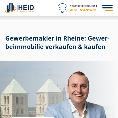
Kostenlose Erstberatung
0158 - 884 916 68
Gewerbemakler in Rheine: Ge­wer­
be­im­mo­bi­lie verkaufen & kaufen