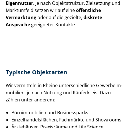
Eigennutzer
. Je nach Objektstruktur, Zielsetzung und
Marktumfeld setzen wir auf eine
öffentliche
Vermarktung
oder auf die gezielte,
diskrete
Ansprache
geeigneter Kontakte.
Typische Objektarten
Wir vermitteln in Rheine un­ter­schied­li­che Ge­wer­be­im­
mo­bi­li­en, je nach Nutzung und Käuferkreis. Dazu
zählen unter anderem:
Büroimmobilien und Businessparks
Ein­zel­han­dels­flä­chen, Fachmärkte und Showrooms
Ärztehäuser, Praxisräume und Life Science