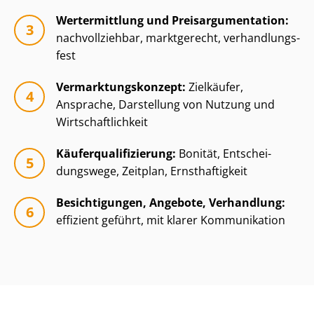
Wertermittlung und Preisar­gu­men­ta­ti­on:
nachvollziehbar, marktgerecht, ver­hand­lungs­
fest
Ver­mark­tungs­kon­zept:
Zielkäufer,
Ansprache, Darstellung von Nutzung und
Wirt­schaft­lich­keit
Käu­fer­qua­li­fi­zie­rung:
Bonität, Ent­schei­
dungs­we­ge, Zeitplan, Ernsthaftigkeit
Besichtigungen, Angebote, Verhandlung:
effizient geführt, mit klarer Kommunikation