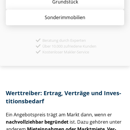
Grund­stück
Sonder­immobilien
Beratung durch Experten
Über 10.000 zufriedene Kunden
Kostenloser Makler-Service
Werttreiber: Ertrag, Verträge und In­ves­
ti­ti­ons­be­darf
Ein Angebotspreis trägt am Markt dann, wenn er
nachvollziehbar begründet
ist. Dazu gehören unter
anderem
Mieteinnahmen oder Marktmiete
,
Ver­