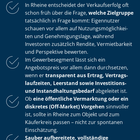
In Rheine entscheidet der Verkaufserfolg oft
schon früh über die Frage,
welche Zielgruppe
tatsächlich in Frage kommt: Eigennutzer
schauen vor allem auf Nut­zungs­mög­lich­kei­
ten und Ge­neh­mi­gungs­la­ge, während
Investoren zusätzlich Rendite, Vermietbarkeit
und Perspektive bewerten.
Im Gewerbesegment lässt sich ein
Angebotspreis vor allem dann durchsetzen,
wenn er
transparent aus Ertrag, Ver­trags­
lauf­zei­ten, Leerstand sowie Investitions-
und In­stand­hal­tungs­be­darf
abgeleitet ist.
Ob
eine öffentliche Vermarktung oder ein
diskretes (Off-Market) Vorgehen
sinnvoller
ist, sollte in Rheine zum Objekt und zum
Käuferkreis passen – nicht zur spontanen
Einschätzung.
Sauber aufbereitete, vollständige