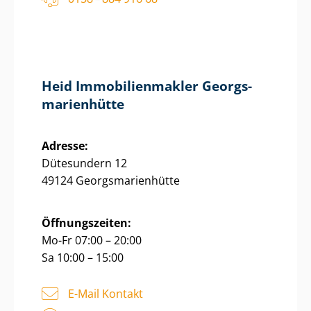
Heid Im­mo­bi­li­en­mak­ler Ge­orgs­
ma­ri­en­hüt­te
Adresse:
Dütesundern 12
49124 Ge­orgs­ma­ri­en­hüt­te
Öffnungszeiten:
Mo-Fr 07:00 – 20:00
Sa 10:00 – 15:00
E-Mail Kontakt