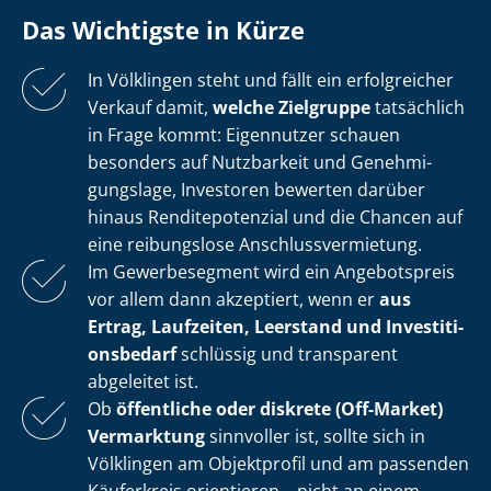
Das Wichtigste in Kürze
In Völklingen steht und fällt ein erfolgreicher
Verkauf damit,
welche Zielgruppe
tatsächlich
in Frage kommt: Eigennutzer schauen
besonders auf Nutzbarkeit und Ge­neh­mi­
gungs­la­ge, Investoren bewerten darüber
hinaus Ren­di­te­po­ten­zi­al und die Chancen auf
eine reibungslose An­schluss­ver­mie­tung.
Im Gewerbesegment wird ein Angebotspreis
vor allem dann akzeptiert, wenn er
aus
Ertrag, Laufzeiten, Leerstand und In­ves­ti­ti­
ons­be­darf
schlüssig und transparent
abgeleitet ist.
Ob
öffentliche oder diskrete (Off-Market)
Vermarktung
sinnvoller ist, sollte sich in
Völklingen am Objektprofil und am passenden