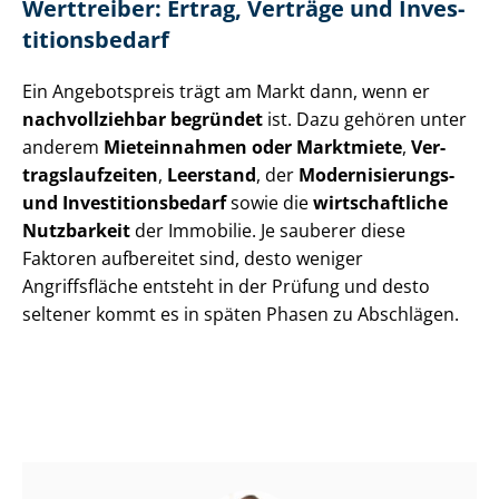
Werttreiber: Ertrag, Verträge und In­ves­
ti­ti­ons­be­darf
Ein Angebotspreis trägt am Markt dann, wenn er
nachvollziehbar begründet
ist. Dazu gehören unter
anderem
Mieteinnahmen oder Marktmiete
,
Ver­
trags­lauf­zei­ten
,
Leerstand
, der
Modernisierungs-
und In­ves­ti­ti­ons­be­darf
sowie die
wirtschaftliche
Nutzbarkeit
der Immobilie. Je sauberer diese
Faktoren aufbereitet sind, desto weniger
Angriffsfläche entsteht in der Prüfung und desto
seltener kommt es in späten Phasen zu Abschlägen.