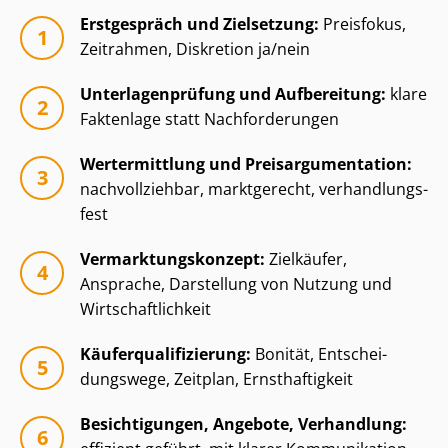
Erstgespräch und Zielsetzung:
Preisfokus,
Zeitrahmen, Diskretion ja/nein
Un­ter­la­gen­prü­fung und Aufbereitung:
klare
Faktenlage statt Nachforderungen
Wertermittlung und Preisar­gu­men­ta­ti­on:
nachvollziehbar, marktgerecht, ver­hand­lungs­
fest
Ver­mark­tungs­kon­zept:
Zielkäufer,
Ansprache, Darstellung von Nutzung und
Wirt­schaft­lich­keit
Käu­fer­qua­li­fi­zie­rung:
Bonität, Ent­schei­
dungs­we­ge, Zeitplan, Ernsthaftigkeit
Besichtigungen, Angebote, Verhandlung: