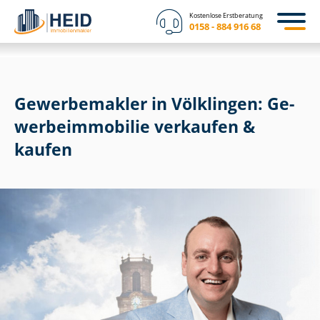
Kostenlose Erstberatung
0158 - 884 916 68
Gewerbemakler in Völklingen: Ge­
wer­be­im­mo­bi­lie verkaufen &
kaufen