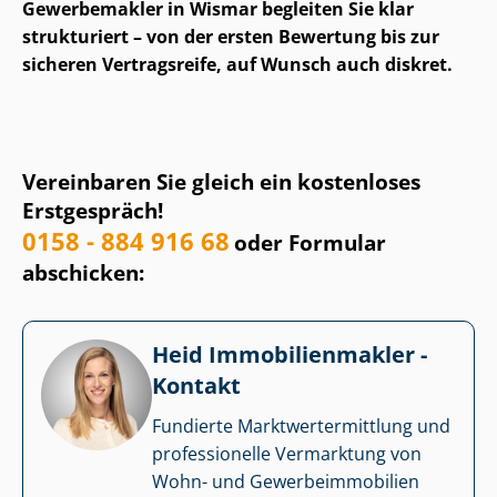
Gewerbemakler in Wismar begleiten Sie klar
strukturiert – von der ersten Bewertung bis zur
sicheren Vertragsreife, auf Wunsch auch diskret.
Vereinbaren Sie gleich ein kostenloses
Erstgespräch!
0158 - 884 916 68
oder Formular
abschicken:
Heid Im­mo­bi­li­en­mak­ler -
Kontakt
Fundierte Markt­wert­ermitt­lung und
professionelle Vermarktung von
Wohn- und Ge­wer­be­im­mo­bi­li­en