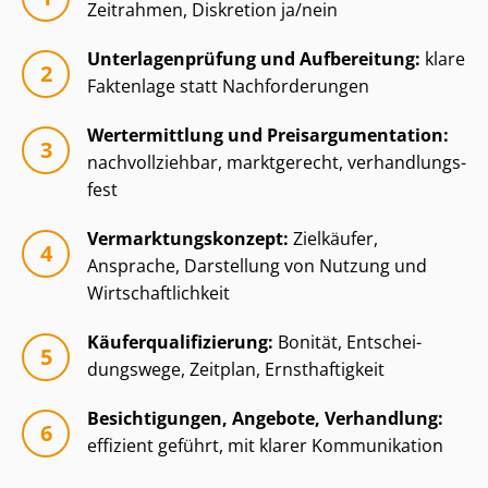
Zeitrahmen, Diskretion ja/nein
Un­ter­la­gen­prü­fung und Aufbereitung:
klare
Faktenlage statt Nachforderungen
Wertermittlung und Preisar­gu­men­ta­ti­on:
nachvollziehbar, marktgerecht, ver­hand­lungs­
fest
Ver­mark­tungs­kon­zept:
Zielkäufer,
Ansprache, Darstellung von Nutzung und
Wirt­schaft­lich­keit
Käu­fer­qua­li­fi­zie­rung:
Bonität, Ent­schei­
dungs­we­ge, Zeitplan, Ernsthaftigkeit
Besichtigungen, Angebote, Verhandlung:
effizient geführt, mit klarer Kommunikation