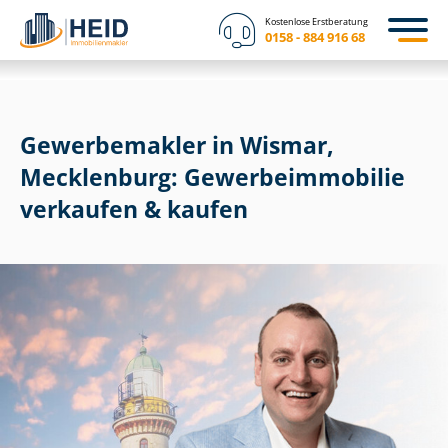
Kostenlose Erstberatung
0158 - 884 916 68
Gewerbemakler in Wismar,
Mecklenburg: Ge­wer­be­im­mo­bi­lie
verkaufen & kaufen