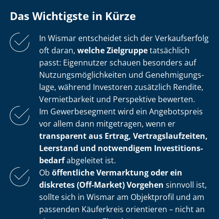
Das Wichtigste in Kürze
In Wismar entscheidet sich der Verkaufserfolg
oft daran,
welche Zielgruppe
tatsächlich
passt: Eigennutzer schauen besonders auf
Nut­zungs­mög­lich­kei­ten und Ge­neh­mi­gungs­
la­ge, während Investoren zusätzlich Rendite,
Vermietbarkeit und Perspektive bewerten.
Im Gewerbesegment wird ein Angebotspreis
vor allem dann mitgetragen, wenn er
transparent aus Ertrag, Ver­trags­lauf­zei­ten,
Leerstand und notwendigem In­ves­ti­ti­ons­
be­darf
abgeleitet ist.
Ob
öffentliche Vermarktung oder ein
diskretes (Off-Market) Vorgehen
sinnvoll ist,
sollte sich in Wismar am Objektprofil und am
passenden Käuferkreis orientieren – nicht an