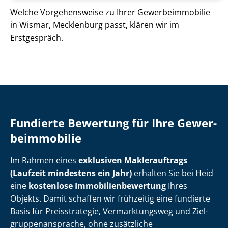
Welche Vorgehensweise zu Ihrer Ge­wer­be­im­mo­bi­lie
in Wismar, Mecklenburg passt, klären wir im
Erstgespräch.
Fundierte Bewertung für Ihre Ge­wer­
be­im­mo­bi­lie
Im Rahmen eines
exklusiven Maklerauftrags
(Laufzeit mindestens ein Jahr)
erhalten Sie bei Heid
eine
kostenlose Im­mo­bi­li­en­be­wer­tung
Ihres
Objekts. Damit schaffen wir frühzeitig eine fundierte
Basis für Preisstrategie, Vermarktungsweg und Ziel­
grup­pen­an­spra­che, ohne zusätzliche