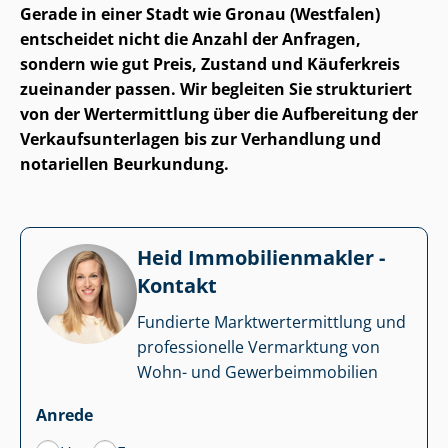
Gerade in einer Stadt wie Gronau (Westfalen)
entscheidet nicht die Anzahl der Anfragen,
sondern wie gut Preis, Zustand und Käuferkreis
zueinander passen. Wir begleiten Sie strukturiert
von der Wertermittlung über die Aufbereitung der
Ver­kaufs­un­ter­la­gen bis zur Verhandlung und
notariellen Beurkundung.
Heid Im­mo­bi­li­en­mak­ler -
Kontakt
Fundierte Markt­wert­ermitt­lung und
professionelle Vermarktung von
Wohn- und Ge­wer­be­im­mo­bi­li­en
Anrede