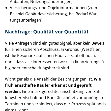
Anbauten, Nut­zungs­än­de­run­gen)
Versicherungs- und Ob­jekt­in­for­ma­tio­nen (zum
Beispiel Ge­bäu­de­ver­si­che­rung, bei Bedarf War­
tungs­un­ter­la­gen)
Nachfrage: Qualität vor Quantität
Viele Anfragen sind ein gutes Signal, aber kein Beweis
für einen sicheren Abschluss. In Gronau (Westfalen)
ist die Resonanz auf einen Hausverkauf oft hoch,
ohne dass alle Interessenten wirklich fi­nan­zie­rungs­fä­
hig oder ent­schei­dungs­be­reit sind.
Wichtiger als die Anzahl der Besichtigungen ist,
wie
früh ernsthafte Käufer erkannt und geprüft
werden
. Eine marktgerechte Einschätzung von Zah­
lungs­be­reit­schaft und Bonität schützt vor unnötigen
Terminen und verhindert, dass der Prozess spät noch
einmal kippt.