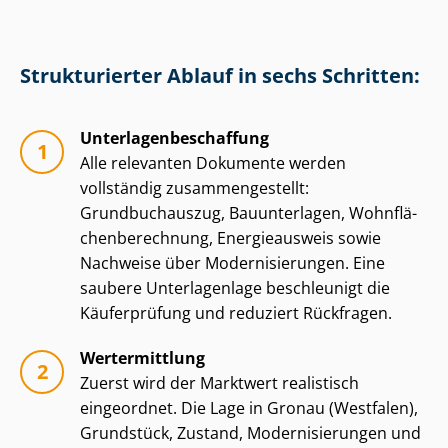
Strukturierter Ablauf in sechs Schritten:
Un­ter­la­gen­be­schaf­fung
Alle relevanten Dokumente werden
vollständig zu­sam­men­ge­stellt:
Grundbuchauszug, Bauunterlagen, Wohn­flä­
chen­be­rech­nung, Energieausweis sowie
Nachweise über Mo­der­ni­sie­run­gen. Eine
saubere Unterlagenlage beschleunigt die
Käuferprüfung und reduziert Rückfragen.
Wertermittlung
Zuerst wird der Marktwert realistisch
eingeordnet. Die Lage in Gronau (Westfalen),
Grundstück, Zustand, Mo­der­ni­sie­run­gen und