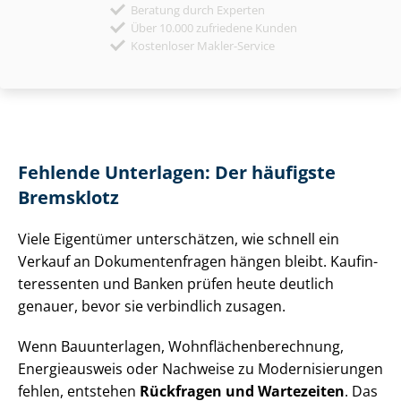
Beratung durch Experten
Über 10.000 zufriedene Kunden
Kostenloser Makler-Service
Fehlende Unterlagen: Der häufigste
Bremsklotz
Viele Eigentümer unterschätzen, wie schnell ein
Verkauf an Do­ku­men­ten­fra­gen hängen bleibt. Kauf­in­
ter­es­sen­ten und Banken prüfen heute deutlich
genauer, bevor sie verbindlich zusagen.
Wenn Bauunterlagen, Wohn­flä­chen­be­rech­nung,
Energieausweis oder Nachweise zu Mo­der­ni­sie­run­gen
fehlen, entstehen
Rückfragen und Wartezeiten
. Das