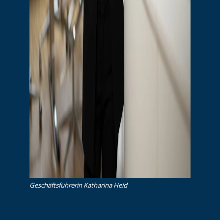
Ge­schäfts­füh­re­rin Katharina Heid