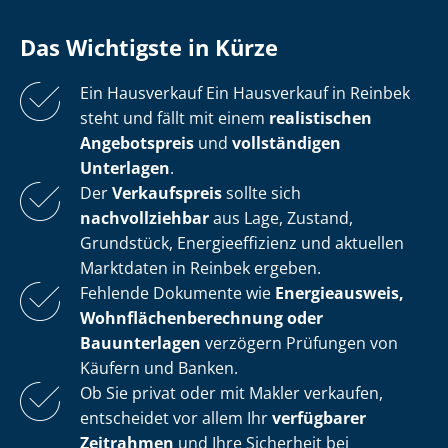
Das Wichtigste in Kürze
Ein Hausverkauf Ein Hausverkauf in Reinbek
steht und fällt mit einem
realistischen
Angebotspreis
und
vollständigen
Unterlagen
.
Der
Verkaufspreis
sollte sich
nachvollziehbar
aus Lage, Zustand,
Grundstück, En­er­gie­ef­fi­zi­enz und aktuellen
Marktdaten in Reinbek ergeben.
Fehlende Dokumente wie
Energieausweis,
Wohn­flä­chen­be­rech­nung oder
Bauunterlagen
verzögern Prüfungen von
Käufern und Banken.
Ob Sie privat oder mit Makler verkaufen,
entscheidet vor allem Ihr
verfügbarer
Zeitrahmen
und Ihre Sicherheit bei