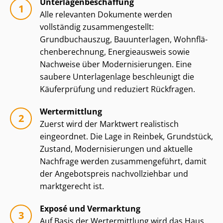
Un­ter­la­gen­be­schaf­fung
Alle relevanten Dokumente werden
vollständig zu­sam­men­ge­stellt:
Grundbuchauszug, Bauunterlagen, Wohn­flä­
chen­be­rech­nung, Energieausweis sowie
Nachweise über Mo­der­ni­sie­run­gen. Eine
saubere Unterlagenlage beschleunigt die
Käuferprüfung und reduziert Rückfragen.
Wertermittlung
Zuerst wird der Marktwert realistisch
eingeordnet. Die Lage in Reinbek, Grundstück,
Zustand, Mo­der­ni­sie­run­gen und aktuelle
Nachfrage werden zusammengeführt, damit
der Angebotspreis nachvollziehbar und
marktgerecht ist.
Exposé und Vermarktung
Auf Basis der Wertermittlung wird das Haus