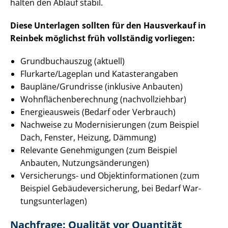
halten den Ablauf stabil.
Diese Unterlagen sollten für den Hausverkauf in
Reinbek möglichst früh vollständig vorliegen:
Grundbuchauszug (aktuell)
Flurkarte/Lageplan und Katasterangaben
Baupläne/Grundrisse (inklusive Anbauten)
Wohn­flä­chen­be­rech­nung (nachvollziehbar)
Energieausweis (Bedarf oder Verbrauch)
Nachweise zu Mo­der­ni­sie­run­gen (zum Beispiel
Dach, Fenster, Heizung, Dämmung)
Relevante Genehmigungen (zum Beispiel
Anbauten, Nut­zungs­än­de­run­gen)
Versicherungs- und Ob­jekt­in­for­ma­tio­nen (zum
Beispiel Ge­bäu­de­ver­si­che­rung, bei Bedarf War­
tungs­un­ter­la­gen)
Nachfrage: Qualität vor Quantität