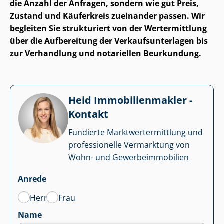
die Anzahl der Anfragen, sondern wie gut Preis,
Zustand und Käuferkreis zueinander passen. Wir
begleiten Sie strukturiert von der Wertermittlung
über die Aufbereitung der Ver­kaufs­un­ter­la­gen bis
zur Verhandlung und notariellen Beurkundung.
Heid Im­mo­bi­li­en­mak­ler -
Kontakt
Fundierte Markt­wert­ermitt­lung und
professionelle Vermarktung von
Wohn- und Ge­wer­be­im­mo­bi­li­en
Anrede
Herr
Frau
Name