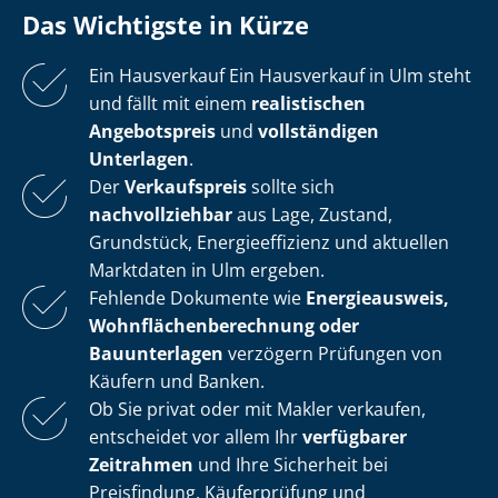
Das Wichtigste in Kürze
Ein Hausverkauf Ein Hausverkauf in Ulm steht
und fällt mit einem
realistischen
Angebotspreis
und
vollständigen
Unterlagen
.
Der
Verkaufspreis
sollte sich
nachvollziehbar
aus Lage, Zustand,
Grundstück, En­er­gie­ef­fi­zi­enz und aktuellen
Marktdaten in Ulm ergeben.
Fehlende Dokumente wie
Energieausweis,
Wohn­flä­chen­be­rech­nung oder
Bauunterlagen
verzögern Prüfungen von
Käufern und Banken.
Ob Sie privat oder mit Makler verkaufen,
entscheidet vor allem Ihr
verfügbarer
Zeitrahmen
und Ihre Sicherheit bei
Preisfindung, Käuferprüfung und