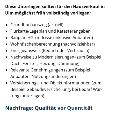
Diese Unterlagen sollten für den Hausverkauf in
Ulm möglichst früh vollständig vorliegen:
Grundbuchauszug (aktuell)
Flurkarte/Lageplan und Katasterangaben
Baupläne/Grundrisse (inklusive Anbauten)
Wohn­flä­chen­be­rech­nung (nachvollziehbar)
Energieausweis (Bedarf oder Verbrauch)
Nachweise zu Mo­der­ni­sie­run­gen (zum Beispiel
Dach, Fenster, Heizung, Dämmung)
Relevante Genehmigungen (zum Beispiel
Anbauten, Nut­zungs­än­de­run­gen)
Versicherungs- und Ob­jekt­in­for­ma­tio­nen (zum
Beispiel Ge­bäu­de­ver­si­che­rung, bei Bedarf War­
tungs­un­ter­la­gen)
Nachfrage: Qualität vor Quantität