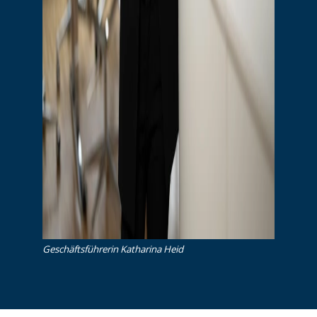
Ge­schäfts­füh­re­rin Katharina Heid