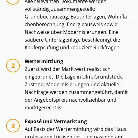
Alle relevanten Dokumente werden
vollständig zu­sam­men­ge­stellt:
Grundbuchauszug, Bauunterlagen, Wohn­flä­
chen­be­rech­nung, Energieausweis sowie
Nachweise über Mo­der­ni­sie­run­gen. Eine
saubere Unterlagenlage beschleunigt die
Käuferprüfung und reduziert Rückfragen.
Wertermittlung
Zuerst wird der Marktwert realistisch
eingeordnet. Die Lage in Ulm, Grundstück,
Zustand, Mo­der­ni­sie­run­gen und aktuelle
Nachfrage werden zusammengeführt, damit
der Angebotspreis nachvollziehbar und
marktgerecht ist.
Exposé und Vermarktung
Auf Basis der Wertermittlung wird das Haus
professionell präsentiert und passend am