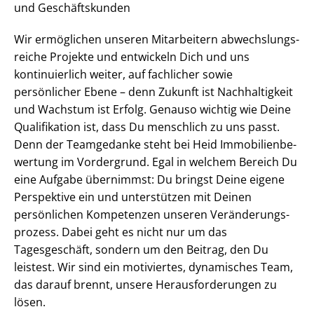
und Geschäftskunden
Wir ermöglichen unseren Mitarbeitern ab­wechs­lungs­
rei­che Projekte und entwickeln Dich und uns
kontinuierlich weiter, auf fachlicher sowie
persönlicher Ebene – denn Zukunft ist Nachhaltigkeit
und Wachstum ist Erfolg. Genauso wichtig wie Deine
Qualifikation ist, dass Du menschlich zu uns passt.
Denn der Teamgedanke steht bei Heid Im­mo­bi­li­en­be­
wer­tung im Vordergrund. Egal in welchem Bereich Du
eine Aufgabe übernimmst: Du bringst Deine eigene
Perspektive ein und unterstützen mit Deinen
persönlichen Kompetenzen unseren Ver­än­de­rungs­
pro­zess. Dabei geht es nicht nur um das
Tagesgeschäft, sondern um den Beitrag, den Du
leistest. Wir sind ein motiviertes, dynamisches Team,
das darauf brennt, unsere Her­aus­for­de­run­gen zu
lösen.