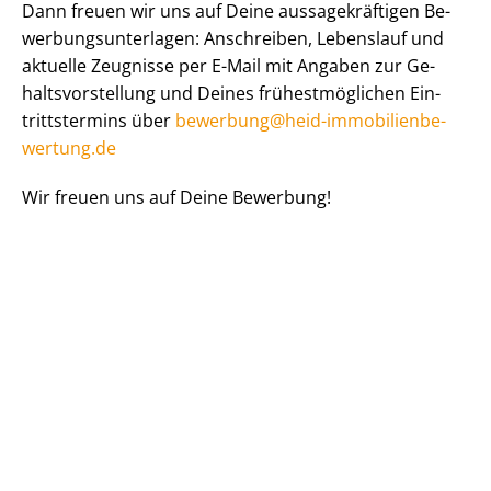
Dann freuen wir uns auf Deine aus­sa­ge­kräf­ti­gen Be­
wer­bungs­un­ter­la­gen: Anschreiben, Lebenslauf und
aktuelle Zeugnisse per E-Mail mit Angaben zur Ge­
halts­vor­stel­lung und Deines frü­hest­mög­li­chen Ein­
tritts­ter­mins über
bewerbung@heid-im­mo­bi­li­en­be­
wer­tung.de
Wir freuen uns auf Deine Bewerbung!