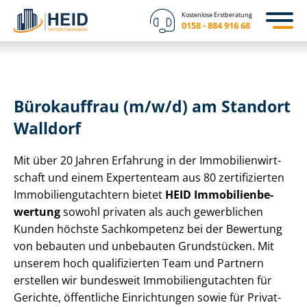
Kostenlose Erstberatung
0158 - 884 916 68
Bürokauffrau (m/w/d) am Standort
Walldorf
Mit über 20 Jahren Erfahrung in der Im­mo­bi­li­en­wirt­
schaft und einem Expertenteam aus 80 zertifizierten
Im­mo­bi­li­en­gut­ach­tern bietet
HEID Im­mo­bi­li­en­be­
wer­tung
sowohl privaten als auch gewerblichen
Kunden höchste Sachkompetenz bei der Bewertung
von bebauten und unbebauten Grundstücken. Mit
unserem hoch qualifizierten Team und Partnern
erstellen wir bundesweit Im­mo­bi­li­en­gut­ach­ten für
Gerichte, öffentliche Einrichtungen sowie für Privat-