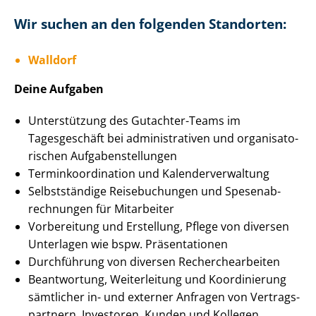
Wir suchen an den folgenden Standorten:
Walldorf
Deine Aufgaben
Unterstützung des Gutachter-Teams im
Tagesgeschäft bei administrativen und or­ga­ni­sa­to­
ri­schen Auf­ga­ben­stel­lun­gen
Ter­min­ko­or­di­na­ti­on und Ka­len­der­ver­wal­tung
Selbstständige Reisebuchungen und Spe­sen­ab­
rech­nun­gen für Mitarbeiter
Vorbereitung und Erstellung, Pflege von diversen
Unterlagen wie bspw. Präsentationen
Durchführung von diversen Re­cher­che­ar­bei­ten
Beantwortung, Weiterleitung und Koordinierung
sämtlicher in- und externer Anfragen von Ver­trags­
part­nern, Investoren, Kunden und Kollegen