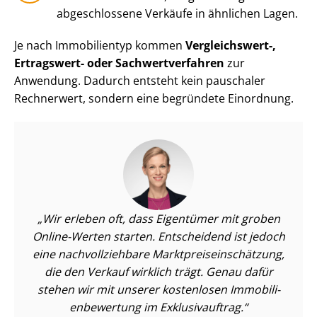
abgeschlossene Verkäufe in ähnlichen Lagen.
Je nach Immobilientyp kommen
Vergleichswert-,
Ertragswert- oder Sach­wert­ver­fah­ren
zur
Anwendung. Dadurch entsteht kein pauschaler
Rechnerwert, sondern eine begründete Einordnung.
Wir erleben oft, dass Eigentümer mit groben
Online-Werten starten. Entscheidend ist jedoch
eine nach­voll­zieh­ba­re Markt­preis­ein­schät­zung,
die den Verkauf wirklich trägt. Genau dafür
stehen wir mit unserer kostenlosen Im­mo­bi­li­
en­be­wer­tung im Exklusivauftrag.