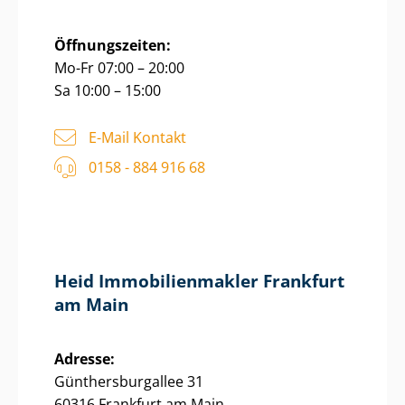
Öffnungszeiten:
Mo-Fr 07:00 – 20:00
Sa 10:00 – 15:00
E-Mail Kontakt
0158 - 884 916 68
Heid Im­mo­bi­li­en­mak­ler Frankfurt
am Main
Adresse:
Gün­thers­bur­g­al­lee 31
60316 Frankfurt am Main