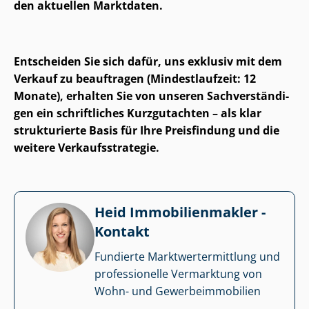
den aktuellen Marktdaten.
Entscheiden Sie sich dafür, uns exklusiv mit dem
Verkauf zu beauftragen (Mindestlaufzeit: 12
Monate), erhalten Sie von unseren Sach­ver­stän­di­
gen ein schriftliches Kurzgutachten – als klar
strukturierte Basis für Ihre Preisfindung und die
weitere Ver­kaufs­stra­te­gie.
Heid Im­mo­bi­li­en­mak­ler -
Kontakt
Fundierte Markt­wert­ermitt­lung und
professionelle Vermarktung von
Wohn- und Ge­wer­be­im­mo­bi­li­en