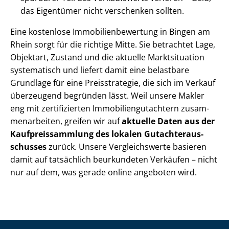
das Eigentümer nicht verschenken sollten.
Eine kostenlose Im­mo­bi­li­en­be­wer­tung in Bingen am
Rhein sorgt für die richtige Mitte. Sie betrachtet Lage,
Objektart, Zustand und die aktuelle Marktsituation
systematisch und liefert damit eine belastbare
Grundlage für eine Preisstrategie, die sich im Verkauf
überzeugend begründen lässt. Weil unsere Makler
eng mit zertifizierten Im­mo­bi­li­en­gut­ach­tern zu­sam­
men­ar­bei­ten, greifen wir auf
aktuelle Daten aus der
Kauf­preis­samm­lung des lokalen Gut­ach­ter­aus­
schus­ses
zurück. Unsere Vergleichswerte basieren
damit auf tatsächlich beurkundeten Verkäufen – nicht
nur auf dem, was gerade online angeboten wird.