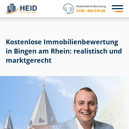
Kostenlose Erstberatung
0158 - 884 916 68
Kostenlose Im­mo­bi­li­en­be­wer­tung
in Bingen am Rhein: realistisch und
marktgerecht