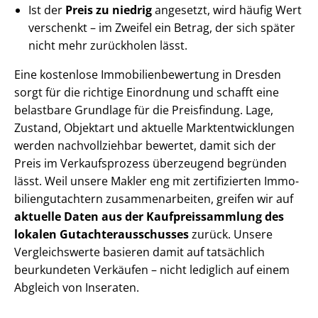
Ist der
Preis zu niedrig
angesetzt, wird häufig Wert
verschenkt – im Zweifel ein Betrag, der sich später
nicht mehr zurückholen lässt.
Eine kostenlose Im­mo­bi­li­en­be­wer­tung in Dresden
sorgt für die richtige Einordnung und schafft eine
belastbare Grundlage für die Preisfindung. Lage,
Zustand, Objektart und aktuelle Markt­ent­wick­lun­gen
werden nachvollziehbar bewertet, damit sich der
Preis im Verkaufsprozess überzeugend begründen
lässt. Weil unsere Makler eng mit zertifizierten Im­mo­
bi­li­en­gut­ach­tern zu­sam­men­ar­bei­ten, greifen wir auf
aktuelle Daten aus der Kauf­preis­samm­lung des
lokalen Gut­ach­ter­aus­schus­ses
zurück. Unsere
Vergleichswerte basieren damit auf tatsächlich
beurkundeten Verkäufen – nicht lediglich auf einem
Abgleich von Inseraten.