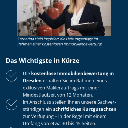
Katharina Heid inspiziert die Heizungsanlage im
Rahmen einer kostenlosen Im­mo­bi­li­en­be­wer­tung.
Das Wichtigste in Kürze
Die
kostenlose
Im­mo­bi­li­en­be­wer­tung in
Dresden
erhalten Sie im Rahmen eines
exklusiven Maklerauftrags mit einer
Mindestlaufzeit von 12 Monaten.
Im Anschluss stellen Ihnen unsere Sach­ver­
stän­di­gen ein
schriftliches Kurzgutachten
zur Verfügung – in der Regel mit einem
Umfang von etwa 30 bis 45 Seiten.