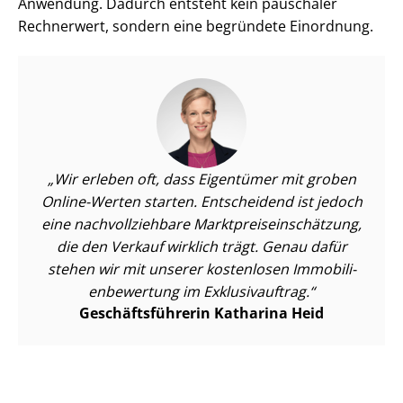
Anwendung. Dadurch entsteht kein pauschaler
Rechnerwert, sondern eine begründete Einordnung.
Wir erleben oft, dass Eigentümer mit groben
Online-Werten starten. Entscheidend ist jedoch
eine nach­voll­zieh­ba­re Markt­preis­ein­schät­zung,
die den Verkauf wirklich trägt. Genau dafür
stehen wir mit unserer kostenlosen Im­mo­bi­li­
en­be­wer­tung im Exklusivauftrag.
Ge­schäfts­füh­re­rin Katharina Heid