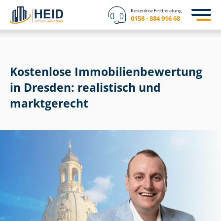
Kostenlose Erstberatung
0158 - 884 916 68
Kostenlose Im­mo­bi­li­en­be­wer­tung
in Dresden: realistisch und
marktgerecht