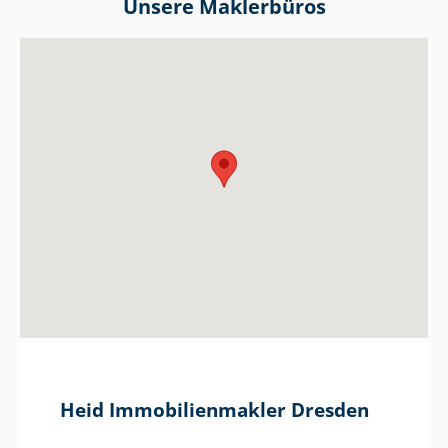
Unsere Maklerbüros
Heid Im­mo­bi­li­en­mak­ler Dresden