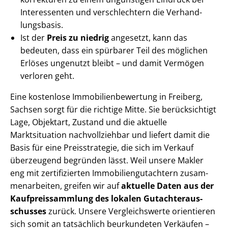
Interessenten und verschlechtern die Ver­hand­
lungs­ba­sis.
Ist der
Preis zu niedrig
angesetzt, kann das
bedeuten, dass ein spürbarer Teil des möglichen
Erlöses ungenutzt bleibt – und damit Vermögen
verloren geht.
Eine kostenlose Im­mo­bi­li­en­be­wer­tung in Freiberg,
Sachsen sorgt für die richtige Mitte. Sie berücksichtigt
Lage, Objektart, Zustand und die aktuelle
Marktsituation nachvollziehbar und liefert damit die
Basis für eine Preisstrategie, die sich im Verkauf
überzeugend begründen lässt. Weil unsere Makler
eng mit zertifizierten Im­mo­bi­li­en­gut­ach­tern zu­sam­
men­ar­bei­ten, greifen wir auf
aktuelle Daten aus der
Kauf­preis­samm­lung des lokalen Gut­ach­ter­aus­
schus­ses
zurück. Unsere Vergleichswerte orientieren
sich somit an tatsächlich beurkundeten Verkäufen –