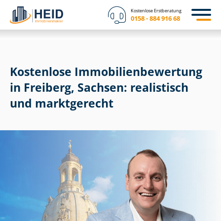
Kostenlose Erstberatung
0158 - 884 916 68
Kostenlose Im­mo­bi­li­en­be­wer­tung
in Freiberg, Sachsen: realistisch
und marktgerecht