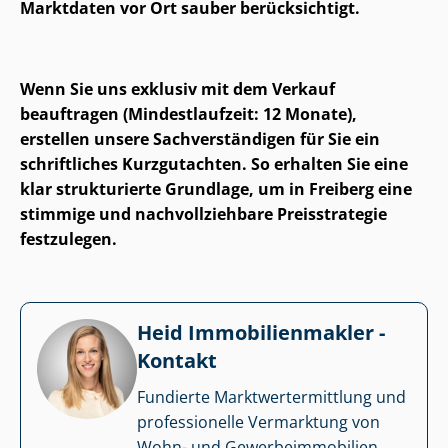
Marktdaten vor Ort sauber berücksichtigt.
Wenn Sie uns exklusiv mit dem Verkauf
beauftragen (Mindestlaufzeit: 12 Monate),
erstellen unsere Sach­ver­stän­di­gen für Sie ein
schriftliches Kurzgutachten. So erhalten Sie eine
klar strukturierte Grundlage, um in Freiberg eine
stimmige und nach­voll­zieh­ba­re Preisstrategie
festzulegen.
Heid Im­mo­bi­li­en­mak­ler -
Kontakt
Fundierte Markt­wert­ermitt­lung und
professionelle Vermarktung von
Wohn- und Ge­wer­be­im­mo­bi­li­en