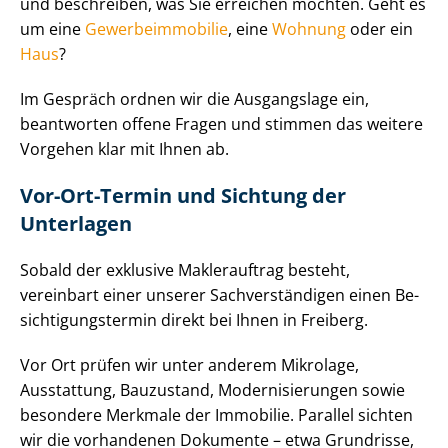
und beschreiben, was Sie erreichen möchten. Geht es
um eine
Ge­wer­be­im­mo­bi­lie
, eine
Wohnung
oder ein
Haus
?
Im Gespräch ordnen wir die Ausgangslage ein,
beantworten offene Fragen und stimmen das weitere
Vorgehen klar mit Ihnen ab.
Vor-Ort-Termin und Sichtung der
Unterlagen
Sobald der exklusive Maklerauftrag besteht,
vereinbart einer unserer Sach­ver­stän­di­gen einen Be­
sich­ti­gungs­ter­min direkt bei Ihnen in Freiberg.
Vor Ort prüfen wir unter anderem Mikrolage,
Ausstattung, Bauzustand, Mo­der­ni­sie­run­gen sowie
besondere Merkmale der Immobilie. Parallel sichten
wir die vorhandenen Dokumente – etwa Grundrisse,