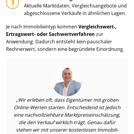
Aktuelle Marktdaten, Ver­gleichs­an­ge­bo­te und
abgeschlossene Verkäufe in ähnlichen Lagen.
Je nach Immobilientyp kommen
Vergleichswert-,
Ertragswert- oder Sach­wert­ver­fah­ren
zur
Anwendung. Dadurch entsteht kein pauschaler
Rechnerwert, sondern eine begründete Einordnung.
Wir erleben oft, dass Eigentümer mit groben
Online-Werten starten. Entscheidend ist jedoch
eine nach­voll­zieh­ba­re Markt­preis­ein­schät­zung,
die den Verkauf wirklich trägt. Genau dafür
stehen wir mit unserer kostenlosen Im­mo­bi­li­