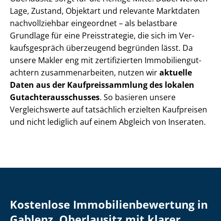
Lage, Zustand, Objektart und relevante Marktdaten
nachvollziehbar eingeordnet – als belastbare
Grundlage für eine Preisstrategie, die sich im Ver­
kaufs­ge­spräch überzeugend begründen lässt. Da
unsere Makler eng mit zertifizierten Im­mo­bi­li­en­gut­
ach­tern zu­sam­men­ar­bei­ten, nutzen wir
aktuelle
Daten aus der Kauf­preis­samm­lung des lokalen
Gut­ach­ter­aus­schus­ses
. So basieren unsere
Vergleichswerte auf tatsächlich erzielten Kaufpreisen
und nicht lediglich auf einem Abgleich von Inseraten.
Kostenlose Im­mo­bi­li­en­be­wer­tung in
Gablenz, Oberlausitz mit klarer