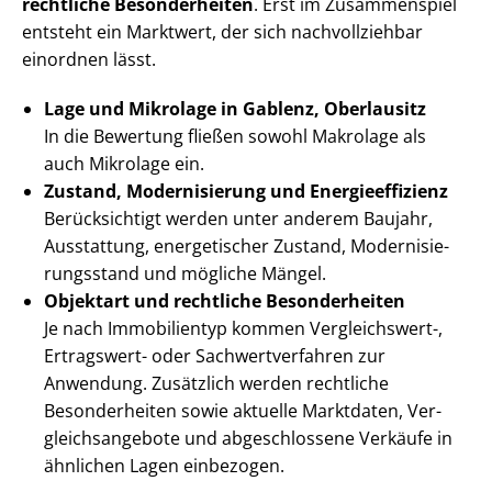
rechtliche Besonderheiten
. Erst im Zusammenspiel
entsteht ein Marktwert, der sich nachvollziehbar
einordnen lässt.
Lage und Mikrolage in Gablenz, Oberlausitz
In die Bewertung fließen sowohl Makrolage als
auch Mikrolage ein.
Zustand, Modernisierung und En­er­gie­ef­fi­zi­enz
Berücksichtigt werden unter anderem Baujahr,
Ausstattung, energetischer Zustand, Mo­der­ni­sie­
rungs­stand und mögliche Mängel.
Objektart und rechtliche Besonderheiten
Je nach Immobilientyp kommen Vergleichswert-,
Ertragswert- oder Sach­wert­ver­fah­ren zur
Anwendung. Zusätzlich werden rechtliche
Besonderheiten sowie aktuelle Marktdaten, Ver­
gleichs­an­ge­bo­te und abgeschlossene Verkäufe in
ähnlichen Lagen einbezogen.