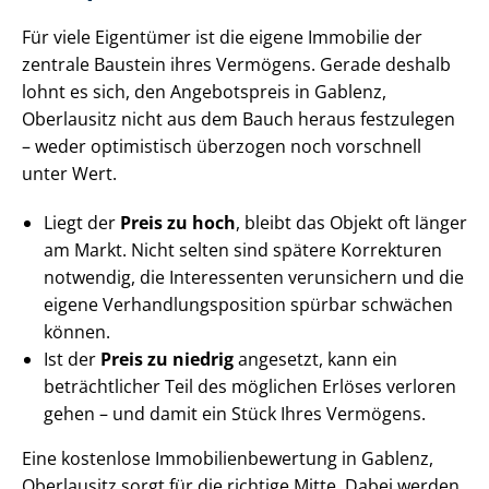
Für viele Eigentümer ist die eigene Immobilie der
zentrale Baustein ihres Vermögens. Gerade deshalb
lohnt es sich, den Angebotspreis in Gablenz,
Oberlausitz nicht aus dem Bauch heraus festzulegen
– weder optimistisch überzogen noch vorschnell
unter Wert.
Liegt der
Preis zu hoch
, bleibt das Objekt oft länger
am Markt. Nicht selten sind spätere Korrekturen
notwendig, die Interessenten verunsichern und die
eigene Ver­hand­lungs­po­si­ti­on spürbar schwächen
können.
Ist der
Preis zu niedrig
angesetzt, kann ein
beträchtlicher Teil des möglichen Erlöses verloren
gehen – und damit ein Stück Ihres Vermögens.
Eine kostenlose Im­mo­bi­li­en­be­wer­tung in Gablenz,
Oberlausitz sorgt für die richtige Mitte. Dabei werden