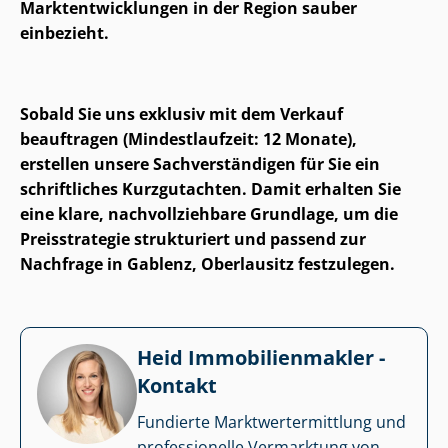
Markt­ent­wick­lun­gen in der Region sauber
einbezieht.
Sobald Sie uns exklusiv mit dem Verkauf
beauftragen (Mindestlaufzeit: 12 Monate),
erstellen unsere Sach­ver­stän­di­gen für Sie ein
schriftliches Kurzgutachten. Damit erhalten Sie
eine klare, nach­voll­zieh­ba­re Grundlage, um die
Preisstrategie strukturiert und passend zur
Nachfrage in Gablenz, Oberlausitz festzulegen.
Heid Im­mo­bi­li­en­mak­ler -
Kontakt
Fundierte Markt­wert­ermitt­lung und
professionelle Vermarktung von