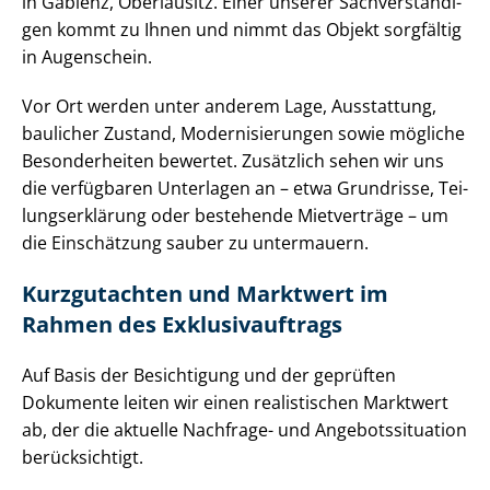
in Gablenz, Oberlausitz. Einer unserer Sach­ver­stän­di­
gen kommt zu Ihnen und nimmt das Objekt sorgfältig
in Augenschein.
Vor Ort werden unter anderem Lage, Ausstattung,
baulicher Zustand, Mo­der­ni­sie­run­gen sowie mögliche
Besonderheiten bewertet. Zusätzlich sehen wir uns
die verfügbaren Unterlagen an – etwa Grundrisse, Tei­
lungs­er­klä­rung oder bestehende Mietverträge – um
die Einschätzung sauber zu untermauern.
Kurzgutachten und Marktwert im
Rahmen des Ex­klu­siv­auf­trags
Auf Basis der Besichtigung und der geprüften
Dokumente leiten wir einen realistischen Marktwert
ab, der die aktuelle Nachfrage- und An­ge­bots­si­tua­ti­on
berücksichtigt.