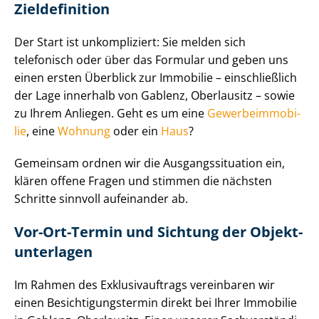
Zieldefinition
Der Start ist unkompliziert: Sie melden sich
telefonisch oder über das Formular und geben uns
einen ersten Überblick zur Immobilie – einschließlich
der Lage innerhalb von Gablenz, Oberlausitz – sowie
zu Ihrem Anliegen. Geht es um eine
Ge­wer­be­im­mo­bi­
lie
, eine
Wohnung
oder ein
Haus
?
Gemeinsam ordnen wir die Aus­gangs­si­tua­ti­on ein,
klären offene Fragen und stimmen die nächsten
Schritte sinnvoll aufeinander ab.
Vor-Ort-Termin und Sichtung der Ob­jekt­
un­ter­la­gen
Im Rahmen des Ex­klu­siv­auf­trags vereinbaren wir
einen Be­sich­ti­gungs­ter­min direkt bei Ihrer Immobilie