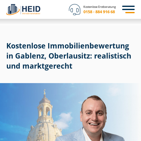
Kostenlose Erstberatung
0158 - 884 916 68
Kostenlose Im­mo­bi­li­en­be­wer­tung
in Gablenz, Oberlausitz: realistisch
und marktgerecht