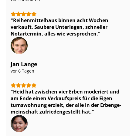
Rei­hen­mit­tel­haus binnen acht Wochen
verkauft. Saubere Unterlagen, schneller
Notartermin, alles wie versprochen.
Jan Lange
vor 6 Tagen
Heid hat zwischen vier Erben moderiert und
am Ende einen Verkaufspreis für die Ei­gen­
tums­woh­nung erzielt, der alle in der Er­ben­ge­
mein­schaft zu­frie­den­ge­stellt hat.