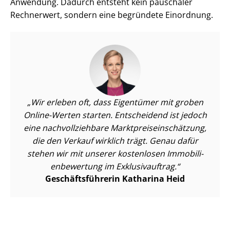
Anwendung. Dadurch entsteht kein pauschaler
Rechnerwert, sondern eine begründete Einordnung.
Wir erleben oft, dass Eigentümer mit groben
Online-Werten starten. Entscheidend ist jedoch
eine nach­voll­zieh­ba­re Markt­preis­ein­schät­zung,
die den Verkauf wirklich trägt. Genau dafür
stehen wir mit unserer kostenlosen Im­mo­bi­li­
en­be­wer­tung im Exklusivauftrag.
Ge­schäfts­füh­re­rin Katharina Heid