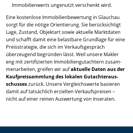
Immobilienwerts ungenutzt verschenkt wird.
Eine kostenlose Im­mo­bi­li­en­be­wer­tung in Glauchau
sorgt für die nötige Orientierung. Sie berücksichtigt
Lage, Zustand, Objektart sowie aktuelle Marktdaten
und schafft damit eine belastbare Grundlage für eine
Preisstrategie, die sich im Ver­kaufs­ge­spräch
überzeugend begründen lässt. Weil unsere Makler
eng mit zertifizierten Im­mo­bi­li­en­gut­ach­tern zu­sam­
men­ar­bei­ten, greifen wir auf
aktuelle Daten aus der
Kauf­preis­samm­lung des lokalen Gut­ach­ter­aus­
schus­ses
zurück. Unsere Vergleichswerte basieren
damit auf tatsächlich erzielten Verkaufspreisen –
nicht auf einer reinen Auswertung von Inseraten.