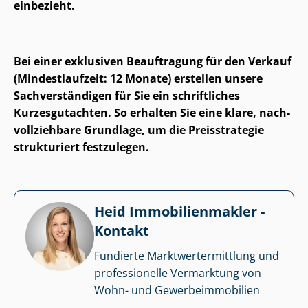
einbezieht.
Bei einer exklusiven Beauftragung für den Verkauf
(Mindestlaufzeit: 12 Monate) erstellen unsere
Sach­ver­stän­di­gen für Sie ein schriftliches
Kurzesgutachten. So erhalten Sie eine klare, nach­
voll­zieh­ba­re Grundlage, um die Preisstrategie
strukturiert festzulegen.
Heid Im­mo­bi­li­en­mak­ler -
Kontakt
Fundierte Markt­wert­ermitt­lung und
professionelle Vermarktung von
Wohn- und Ge­wer­be­im­mo­bi­li­en