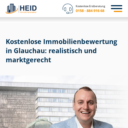
Kostenlose Erstberatung
0158 - 884 916 68
Kostenlose Im­mo­bi­li­en­be­wer­tung
in Glauchau: realistisch und
marktgerecht