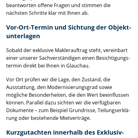
beantworten offene Fragen und stimmen die
nächsten Schritte klar mit Ihnen ab.
Vor-Ort-Termin und Sichtung der Ob­jekt­
un­ter­la­gen
Sobald der exklusive Maklerauftrag steht, vereinbart
einer unserer Sach­ver­stän­di­gen einen Be­sich­ti­gungs­
ter­min direkt bei Ihnen in Glauchau.
Vor Ort prüfen wir die Lage, den Zustand, die
Ausstattung, den Mo­der­ni­sie­rungs­grad sowie
mögliche Besonderheiten, die den Wert beeinflussen
können. Parallel dazu sichten wir die verfügbaren
Dokumente – zum Beispiel Grundrisse, Tei­lungs­er­klä­
rung oder bestehende Mietverträge.
Kurzgutachten innerhalb des Ex­klu­siv­