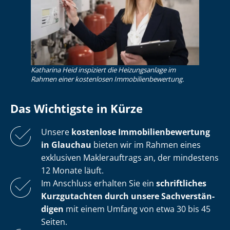
Katharina Heid inspiziert die Heizungsanlage im
Rahmen einer kostenlosen Im­mo­bi­li­en­be­wer­tung.
Das Wichtigste in Kürze
Unsere
kostenlose
Im­mo­bi­li­en­be­wer­tung
in Glauchau
bieten wir im Rahmen eines
exklusiven Maklerauftrags an, der mindestens
12 Monate läuft.
Im Anschluss erhalten Sie ein
schriftliches
Kurzgutachten durch unsere Sach­ver­stän­
di­gen
mit einem Umfang von etwa 30 bis 45
Seiten.