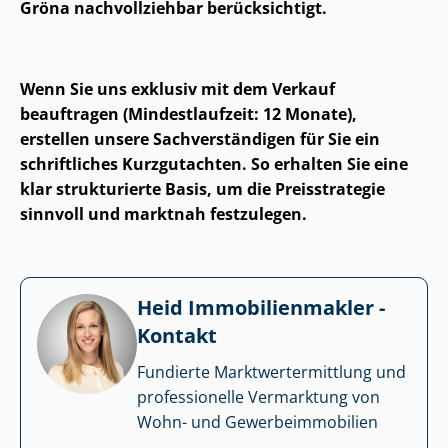
Gröna nachvollziehbar berücksichtigt.
Wenn Sie uns exklusiv mit dem Verkauf
beauftragen (Mindestlaufzeit: 12 Monate),
erstellen unsere Sach­ver­stän­di­gen für Sie ein
schriftliches Kurzgutachten. So erhalten Sie eine
klar strukturierte Basis, um die Preisstrategie
sinnvoll und marktnah festzulegen.
Heid Im­mo­bi­li­en­mak­ler -
Kontakt
Fundierte Markt­wert­ermitt­lung und
professionelle Vermarktung von
Wohn- und Ge­wer­be­im­mo­bi­li­en