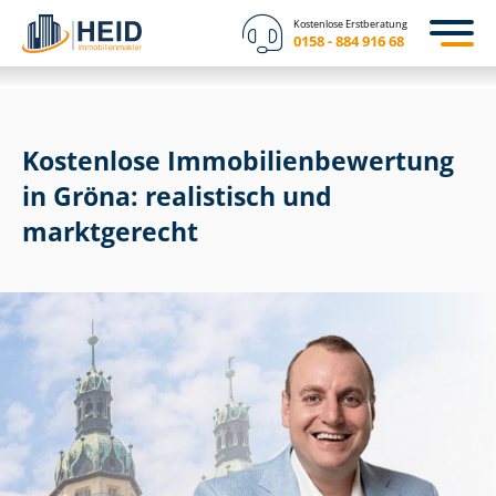
Kostenlose Erstberatung
0158 - 884 916 68
Kostenlose Im­mo­bi­li­en­be­wer­tung
in Gröna: realistisch und
marktgerecht