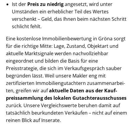
Ist der
Preis zu niedrig
angesetzt, wird unter
Umständen ein erheblicher Teil des Wertes
verschenkt – Geld, das Ihnen beim nächsten Schritt
schlicht fehlt.
Eine kostenlose Im­mo­bi­li­en­be­wer­tung in Gröna sorgt
für die richtige Mitte: Lage, Zustand, Objektart und
aktuelle Marktsignale werden nachvollziehbar
eingeordnet und bilden die Basis für eine
Preisstrategie, die sich im Ver­kaufs­ge­spräch sauber
begründen lässt. Weil unsere Makler eng mit
zertifizierten Im­mo­bi­li­en­gut­ach­tern zu­sam­men­ar­bei­
ten, greifen wir auf
aktuelle Daten aus der Kauf­
preis­samm­lung des lokalen Gut­ach­ter­aus­schus­ses
zurück. Unsere Vergleichswerte beruhen damit auf
tatsächlich beurkundeten Verkäufen – nicht auf einem
reinen Blick auf Inserate.