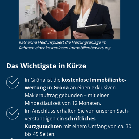
Katharina Heid inspiziert die Heizungsanlage im
Rahmen einer kostenlosen Im­mo­bi­li­en­be­wer­tung.
Das Wichtigste in Kürze
In Gröna ist die
kostenlose
Im­mo­bi­li­en­be­
wer­tung in Gröna
an einen exklusiven
Maklerauftrag gebunden – mit einer
Mindestlaufzeit von 12 Monaten.
Im Anschluss erhalten Sie von unseren Sach­
ver­stän­di­gen ein
schriftliches
Kurzgutachten
mit einem Umfang von ca. 30
bis 45 Seiten.