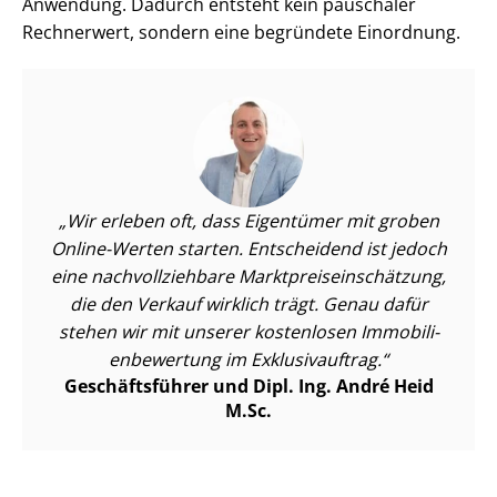
Anwendung. Dadurch entsteht kein pauschaler
Rechnerwert, sondern eine begründete Einordnung.
Wir erleben oft, dass Eigentümer mit groben
Online-Werten starten. Entscheidend ist jedoch
eine nach­voll­zieh­ba­re Markt­preis­ein­schät­zung,
die den Verkauf wirklich trägt. Genau dafür
stehen wir mit unserer kostenlosen Im­mo­bi­li­
en­be­wer­tung im Exklusivauftrag.
Geschäftsführer und Dipl. Ing. André Heid
M.Sc.