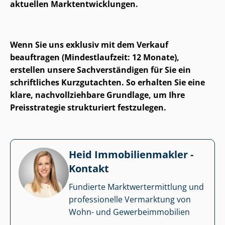
aktuellen Markt­ent­wick­lun­gen.
Wenn Sie uns exklusiv mit dem Verkauf
beauftragen (Mindestlaufzeit: 12 Monate),
erstellen unsere Sach­ver­stän­di­gen für Sie ein
schriftliches Kurzgutachten. So erhalten Sie eine
klare, nach­voll­zieh­ba­re Grundlage, um Ihre
Preisstrategie strukturiert festzulegen.
Heid Im­mo­bi­li­en­mak­ler -
Kontakt
Fundierte Markt­wert­ermitt­lung und
professionelle Vermarktung von
Wohn- und Ge­wer­be­im­mo­bi­li­en