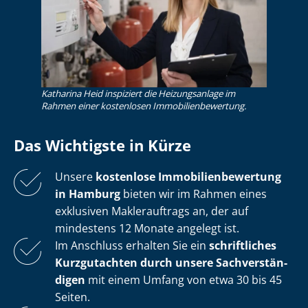
Katharina Heid inspiziert die Heizungsanlage im
Rahmen einer kostenlosen Im­mo­bi­li­en­be­wer­tung.
Das Wichtigste in Kürze
Unsere
kostenlose
Im­mo­bi­li­en­be­wer­tung
in Hamburg
bieten wir im Rahmen eines
exklusiven Maklerauftrags an, der auf
mindestens 12 Monate angelegt ist.
Im Anschluss erhalten Sie ein
schriftliches
Kurzgutachten durch unsere Sach­ver­stän­
di­gen
mit einem Umfang von etwa 30 bis 45
Seiten.