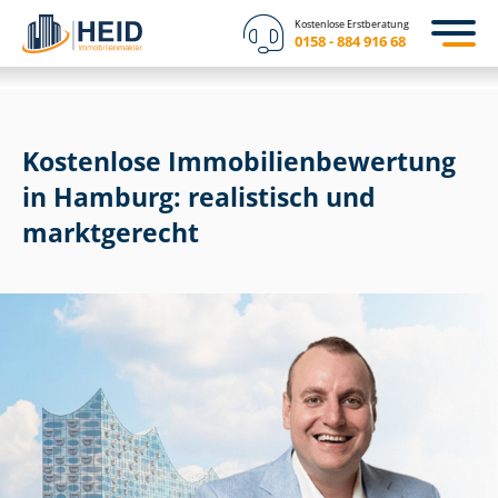
Kostenlose Erstberatung
0158 - 884 916 68
Kostenlose Im­mo­bi­li­en­be­wer­tung
in Hamburg: realistisch und
marktgerecht