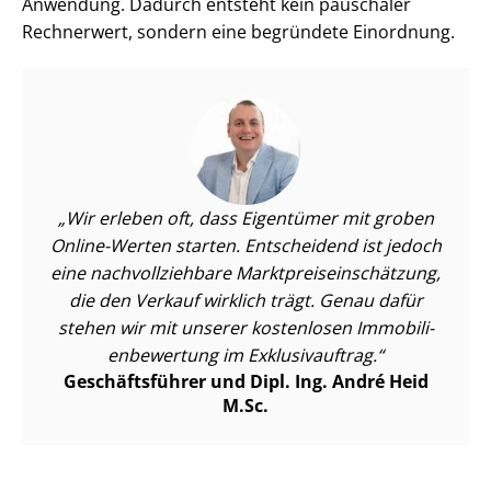
Anwendung. Dadurch entsteht kein pauschaler
Rechnerwert, sondern eine begründete Einordnung.
Wir erleben oft, dass Eigentümer mit groben
Online-Werten starten. Entscheidend ist jedoch
eine nach­voll­zieh­ba­re Markt­preis­ein­schät­zung,
die den Verkauf wirklich trägt. Genau dafür
stehen wir mit unserer kostenlosen Im­mo­bi­li­
en­be­wer­tung im Exklusivauftrag.
Geschäftsführer und Dipl. Ing. André Heid
M.Sc.