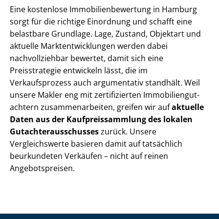
Eine kostenlose Im­mo­bi­li­en­be­wer­tung in Hamburg
sorgt für die richtige Einordnung und schafft eine
belastbare Grundlage. Lage, Zustand, Objektart und
aktuelle Markt­ent­wick­lun­gen werden dabei
nachvollziehbar bewertet, damit sich eine
Preisstrategie entwickeln lässt, die im
Verkaufsprozess auch argumentativ standhält. Weil
unsere Makler eng mit zertifizierten Im­mo­bi­li­en­gut­
ach­tern zu­sam­men­ar­bei­ten, greifen wir auf
aktuelle
Daten aus der Kauf­preis­samm­lung des lokalen
Gut­ach­ter­aus­schus­ses
zurück. Unsere
Vergleichswerte basieren damit auf tatsächlich
beurkundeten Verkäufen – nicht auf reinen
Angebotspreisen.