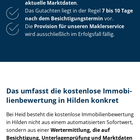
aktuelle Marktdaten
.
Das Gutachten liegt in der Regel
7 bis 10 Tage
nach dem Be­sich­ti­gungs­ter­min
vor.
Die
Provision für unseren Maklerservice
wird ausschließlich im Erfolgsfall fällig.
Das umfasst die kostenlose Im­mo­bi­
li­en­be­wer­tung in Hilden konkret
Bei Heid besteht die kostenlose Im­mo­bi­li­en­be­wer­tung
in Hilden nicht aus einem automatisierten Sofortwert,
sondern aus einer
Wertermittlung, die auf
Besichtigung, Un­ter­la­gen­prü­fung und Marktdaten