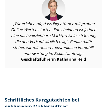
Wir erleben oft, dass Eigentümer mit groben
Online-Werten starten. Entscheidend ist jedoch
eine nach­voll­zieh­ba­re Markt­preis­ein­schät­zung,
die den Verkauf wirklich trägt. Genau dafür
stehen wir mit unserer kostenlosen Im­mo­bi­li­
en­be­wer­tung im Exklusivauftrag.
Ge­schäfts­füh­re­rin Katharina Heid
Schriftliches Kurzgutachten bei
exklusivem Maklerauftrag