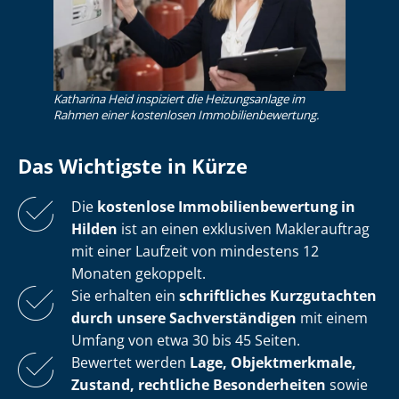
Katharina Heid inspiziert die Heizungsanlage im
Rahmen einer kostenlosen Im­mo­bi­li­en­be­wer­tung.
Das Wichtigste in Kürze
Die
kostenlose
Im­mo­bi­li­en­be­wer­tung in
Hilden
ist an einen exklusiven Maklerauftrag
mit einer Laufzeit von mindestens 12
Monaten gekoppelt.
Sie erhalten ein
schriftliches Kurzgutachten
durch unsere Sach­ver­stän­di­gen
mit einem
Umfang von etwa 30 bis 45 Seiten.
Bewertet werden
Lage, Objektmerkmale,
Zustand, rechtliche Besonderheiten
sowie