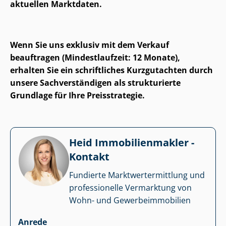
aktuellen Marktdaten.
Wenn Sie uns exklusiv mit dem Verkauf
beauftragen (Mindestlaufzeit: 12 Monate),
erhalten Sie ein schriftliches Kurzgutachten durch
unsere Sach­ver­stän­di­gen als strukturierte
Grundlage für Ihre Preisstrategie.
Heid Im­mo­bi­li­en­mak­ler -
Kontakt
Fundierte Markt­wert­ermitt­lung und
professionelle Vermarktung von
Wohn- und Ge­wer­be­im­mo­bi­li­en
Anrede