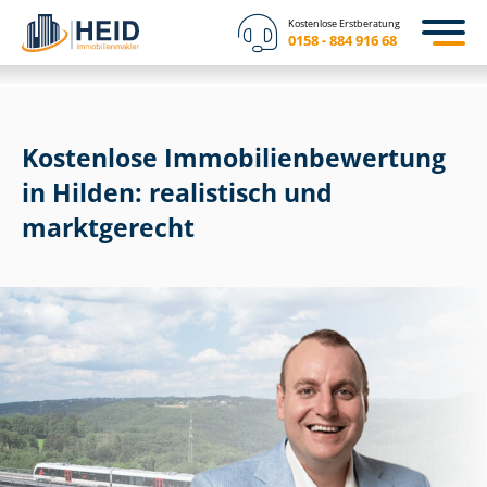
Kostenlose Erstberatung
0158 - 884 916 68
Kostenlose Im­mo­bi­li­en­be­wer­tung
in Hilden: realistisch und
marktgerecht