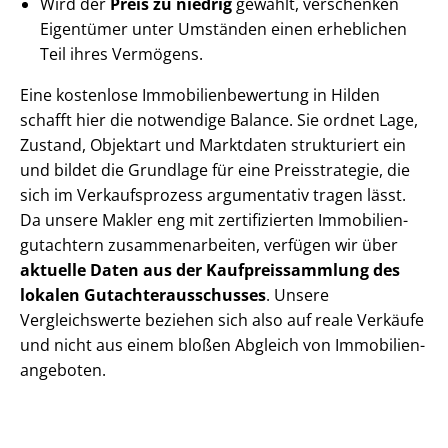
Wird der
Preis zu niedrig
gewählt, verschenken
Eigentümer unter Umständen einen erheblichen
Teil ihres Vermögens.
Eine kostenlose Im­mo­bi­li­en­be­wer­tung in Hilden
schafft hier die notwendige Balance. Sie ordnet Lage,
Zustand, Objektart und Marktdaten strukturiert ein
und bildet die Grundlage für eine Preisstrategie, die
sich im Verkaufsprozess argumentativ tragen lässt.
Da unsere Makler eng mit zertifizierten Im­mo­bi­li­en­
gut­ach­tern zu­sam­men­ar­bei­ten, verfügen wir über
aktuelle Daten aus der Kauf­preis­samm­lung des
lokalen Gut­ach­ter­aus­schus­ses
. Unsere
Vergleichswerte beziehen sich also auf reale Verkäufe
und nicht aus einem bloßen Abgleich von Im­mo­bi­li­en­
an­ge­bo­ten.