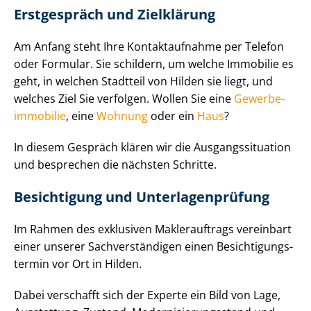
Erstgespräch und Zielklärung
Am Anfang steht Ihre Kontaktaufnahme per Telefon
oder Formular. Sie schildern, um welche Immobilie es
geht, in welchen Stadtteil von Hilden sie liegt, und
welches Ziel Sie verfolgen. Wollen Sie eine
Ge­wer­be­
im­mo­bi­lie
, eine
Wohnung
oder ein
Haus
?
In diesem Gespräch klären wir die Aus­gangs­si­tua­ti­on
und besprechen die nächsten Schritte.
Besichtigung und Un­ter­la­gen­prü­fung
Im Rahmen des exklusiven Maklerauftrags vereinbart
einer unserer Sach­ver­stän­di­gen einen Be­sich­ti­gungs­
ter­min vor Ort in Hilden.
Dabei verschafft sich der Experte ein Bild von Lage,