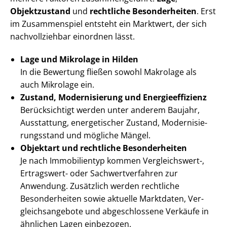
Objektzustand
und
rechtliche Besonderheiten
. Erst
im Zusammenspiel entsteht ein Marktwert, der sich
nachvollziehbar einordnen lässt.
Lage und Mikrolage in Hilden
In die Bewertung fließen sowohl Makrolage als
auch Mikrolage ein.
Zustand, Modernisierung und En­er­gie­ef­fi­zi­enz
Berücksichtigt werden unter anderem Baujahr,
Ausstattung, energetischer Zustand, Mo­der­ni­sie­
rungs­stand und mögliche Mängel.
Objektart und rechtliche Besonderheiten
Je nach Immobilientyp kommen Vergleichswert-,
Ertragswert- oder Sach­wert­ver­fah­ren zur
Anwendung. Zusätzlich werden rechtliche
Besonderheiten sowie aktuelle Marktdaten, Ver­
gleichs­an­ge­bo­te und abgeschlossene Verkäufe in
ähnlichen Lagen einbezogen.