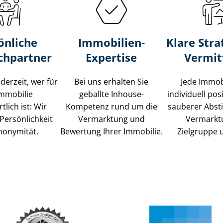
önliche
Immobilien-
Klare Stra
chpartner
Expertise
Vermit
ederzeit, wer für
Bei uns erhalten Sie
Jede Immob
Immobilie
geballte Inhouse-
individuell posi
tlich ist: Wir
Kompetenz rund um die
sauberer Abs
Persönlichkeit
Vermarktung und
Vermarkt
nonymität.
Bewertung Ihrer Immobilie.
Zielgruppe 