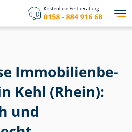
Kostenlose Erstberatung
0158 - 884 916 68
 Im­mo­bi­li­en­be­
in Kehl (Rhein):
ch und
echt