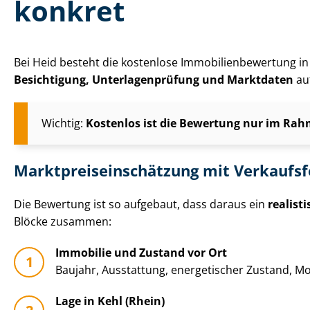
konkret
Bei Heid besteht die kostenlose Im­mo­bi­li­en­be­wer­tun
Besichtigung, Un­ter­la­gen­prü­fung und Marktdaten
auf
Wichtig:
Kostenlos ist die Bewertung nur im Rahm
Markt­preis­ein­schät­zung mit Verkaufs
Die Bewertung ist so aufgebaut, dass daraus ein
realist
Blöcke zusammen:
Immobilie und Zustand vor Ort
Baujahr, Ausstattung, energetischer Zustand, Mo­
Lage in Kehl (Rhein)