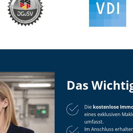
Das Wichtig
Die
kostenlose
Im­mo­
eines exklusiven Makl
umfasst.
Im Anschluss erhalten