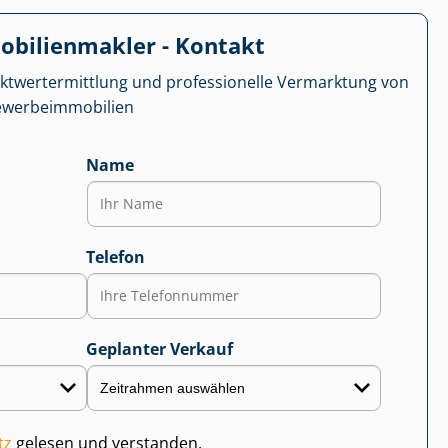
­bi­li­en­mak­ler - Kontakt
kt­wert­ermitt­lung und professionelle Vermarktung von
r­be­im­mo­bi­li­en
Name
Telefon
Geplanter Verkauf
tz
gelesen und verstanden.