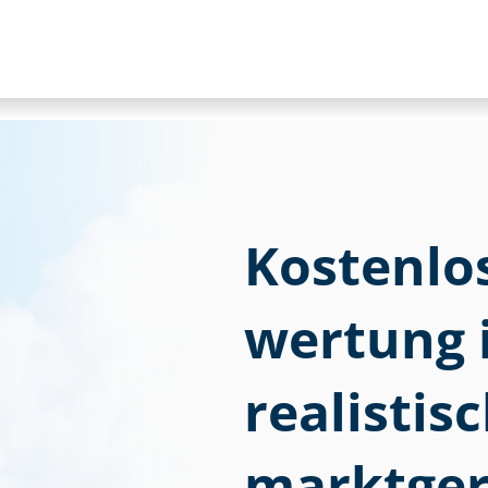
Kostenlose
wer­tung 
realistis
marktger