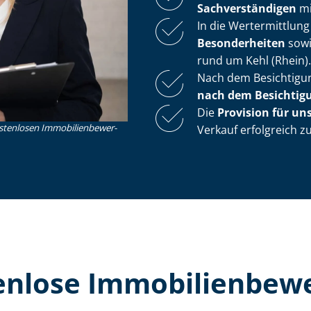
Sach­ver­stän­di­gen
mi
In die Wertermittlung
Besonderheiten
sow
rund um Kehl (Rhein).
Nach dem Be­sich­ti­gu
nach dem Be­sich­ti­g
Die
Provision für un
nlosen Im­mo­bi­li­en­be­wer­
Verkauf erfolgreich 
lose Im­mo­bi­li­en­be­w