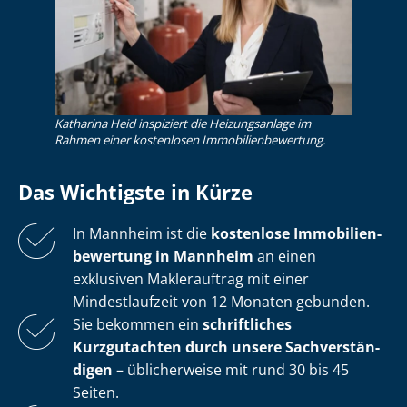
Katharina Heid inspiziert die Heizungsanlage im
Rahmen einer kostenlosen Im­mo­bi­li­en­be­wer­tung.
Das Wichtigste in Kürze
In Mannheim ist die
kostenlose
Im­mo­bi­li­en­
be­wer­tung in Mannheim
an einen
exklusiven Maklerauftrag mit einer
Mindestlaufzeit von 12 Monaten gebunden.
Sie bekommen ein
schriftliches
Kurzgutachten durch unsere Sach­ver­stän­
di­gen
– üblicherweise mit rund 30 bis 45
Seiten.