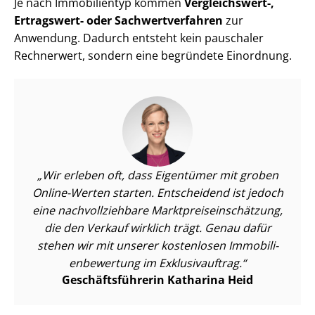
Je nach Immobilientyp kommen
Vergleichswert-,
Ertragswert- oder Sach­wert­ver­fah­ren
zur
Anwendung. Dadurch entsteht kein pauschaler
Rechnerwert, sondern eine begründete Einordnung.
Wir erleben oft, dass Eigentümer mit groben
Online-Werten starten. Entscheidend ist jedoch
eine nach­voll­zieh­ba­re Markt­preis­ein­schät­zung,
die den Verkauf wirklich trägt. Genau dafür
stehen wir mit unserer kostenlosen Im­mo­bi­li­
en­be­wer­tung im Exklusivauftrag.
Ge­schäfts­füh­re­rin Katharina Heid