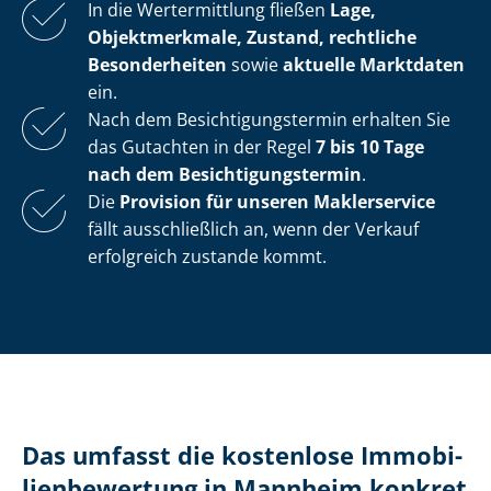
In die Wertermittlung fließen
Lage,
Objektmerkmale, Zustand, rechtliche
Besonderheiten
sowie
aktuelle Marktdaten
ein.
Nach dem Be­sich­ti­gungs­ter­min erhalten Sie
das Gutachten in der Regel
7 bis 10 Tage
nach dem Be­sich­ti­gungs­ter­min
.
Die
Provision für unseren Maklerservice
fällt ausschließlich an, wenn der Verkauf
erfolgreich zustande kommt.
Das umfasst die kostenlose Im­mo­bi­
li­en­be­wer­tung in Mannheim konkret