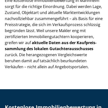
Eine kostenlose Im­mo­bi­li­en­be­wer­tung in Mannheim
sorgt für die richtige Einordnung. Dabei werden Lage,
Zustand, Objektart und aktuelle Markt­ent­wick­lun­gen
nachvollziehbar zusammengeführt – als Basis für eine
Preisstrategie, die sich im Verkaufsprozess schlüssig
begründen lässt. Weil unsere Makler eng mit
zertifizierten Im­mo­bi­li­en­gut­ach­tern kooperieren,
greifen wir auf
aktuelle Daten aus der Kauf­preis­
samm­lung des lokalen Gut­ach­ter­aus­schus­ses
zurück. Die herangezogenen Vergleichswerte
beruhen damit auf tatsächlich beurkundeten
Verkäufen – nicht allein auf An­ge­bots­por­ta­len.
Kostenlose Im­mo­bi­li­en­be­wer­tung in