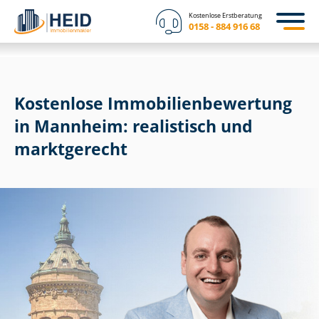
Kostenlose Erstberatung
0158 - 884 916 68
Kostenlose Im­mo­bi­li­en­be­wer­tung
in Mannheim: realistisch und
marktgerecht