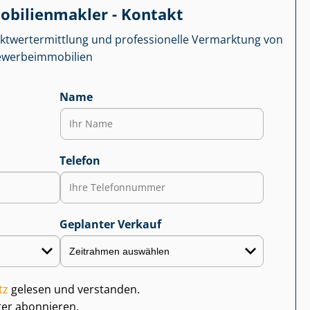
­bi­li­en­mak­ler - Kontakt
kt­wert­ermitt­lung und professionelle Vermarktung von
r­be­im­mo­bi­li­en
Name
Telefon
Geplanter Verkauf
tz
gelesen und verstanden.
ter abonnieren.