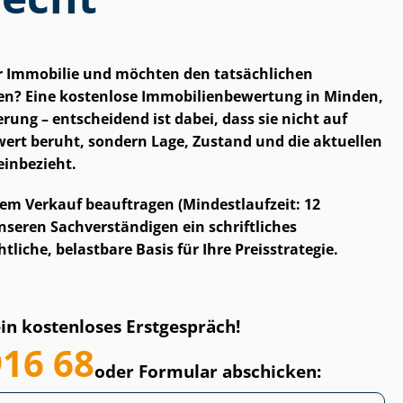
er Immobilie und möchten den tatsächlichen
? Eine kostenlose Im­mo­bi­li­en­be­wer­tung in Minden,
erung – entscheidend ist dabei, dass sie nicht auf
rt beruht, sondern Lage, Zustand und die aktuellen
einbezieht.
em Verkauf beauftragen (Mindestlaufzeit: 12
eren Sach­ver­stän­di­gen ein schriftliches
tliche, belastbare Basis für Ihre Preisstrategie.
ein kostenloses Erstgespräch!
916 68
oder Formular abschicken: