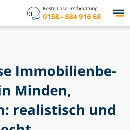
Kostenlose Erstberatung
0158 - 884 916 68
 Im­mo­bi­li­en­be­
in Minden,
: realistisch und
echt