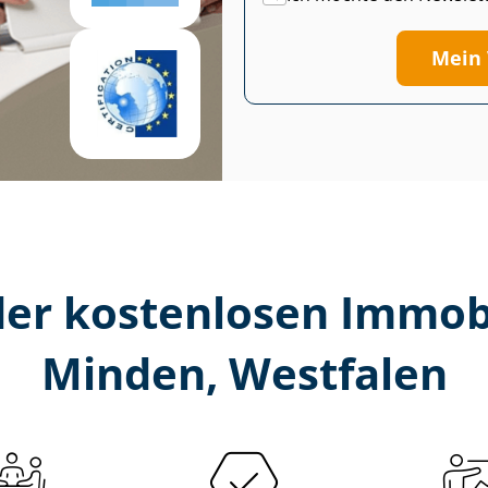
Mein 
er kostenlosen Im­mo­bi­
Minden, Westfalen