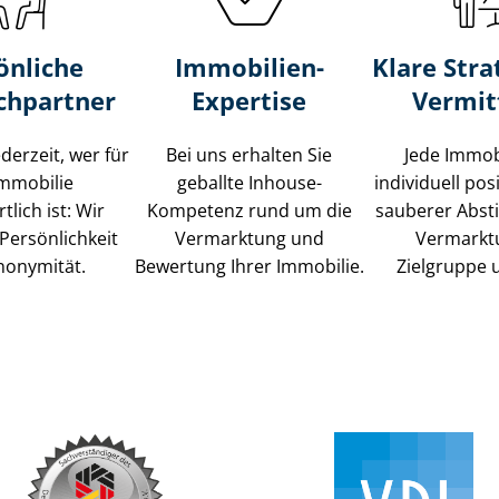
önliche
Immobilien-
Klare Stra
chpartner
Expertise
Vermit
ederzeit, wer für
Bei uns erhalten Sie
Jede Immob
Immobilie
geballte Inhouse-
individuell posi
tlich ist: Wir
Kompetenz rund um die
sauberer Abs
Persönlichkeit
Vermarktung und
Vermarkt
nonymität.
Bewertung Ihrer Immobilie.
Zielgruppe 