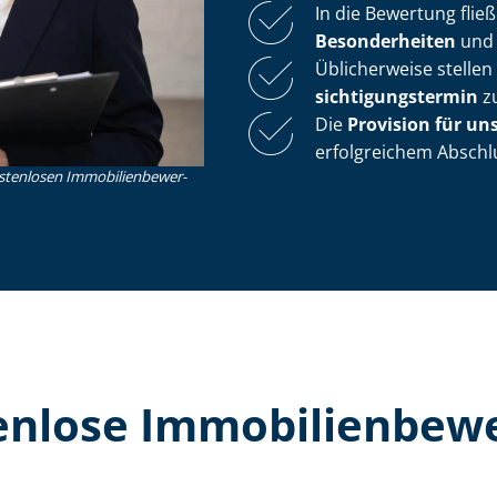
In die Bewertung flie
Besonderheiten
un
Üblicherweise stelle
sich­ti­gungs­ter­min
zu
Die
Provision für un
erfolgreichem Abschl
nlosen Im­mo­bi­li­en­be­wer­
lose Im­mo­bi­li­en­be­w