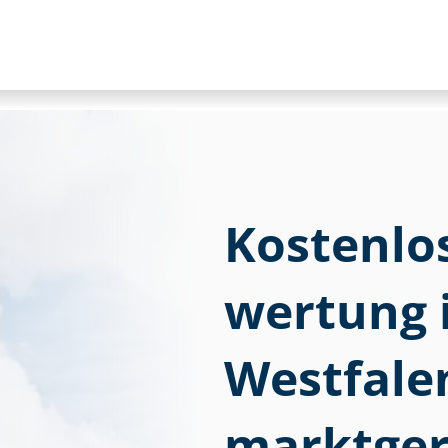
Kostenlose
wer­tung 
Westfalen
marktger