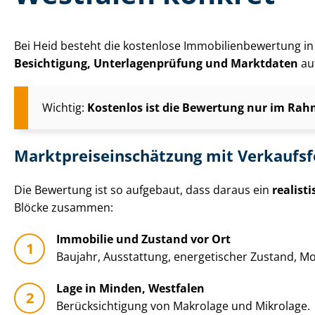
Bei Heid besteht die kostenlose Im­mo­bi­li­en­be­wer­tun
Besichtigung, Un­ter­la­gen­prü­fung und Marktdaten
auf
Wichtig:
Kostenlos ist die Bewertung nur im Rahm
Markt­preis­ein­schät­zung mit Verkaufs
Die Bewertung ist so aufgebaut, dass daraus ein
realist
Blöcke zusammen:
Immobilie und Zustand vor Ort
Baujahr, Ausstattung, energetischer Zustand, Mo­
Lage in Minden, Westfalen
Be­rück­sich­ti­gung von Makrolage und Mikrolage.