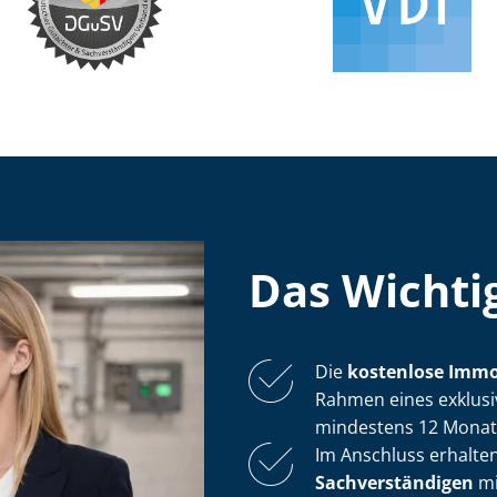
Das Wichtig
Die
kostenlose
Im­mo
Rahmen eines exklusiv
mindestens 12 Monate
Im Anschluss erhalten
Sach­ver­stän­di­gen
mi