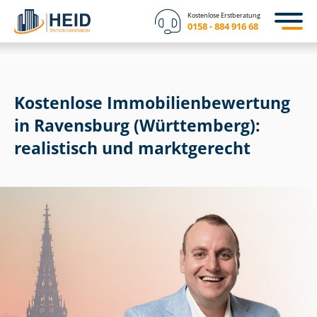
Kostenlose Erstberatung
0158 - 884 916 68
Kostenlose Im­mo­bi­li­en­be­wer­tung
in Ravensburg (Württemberg):
realistisch und marktgerecht