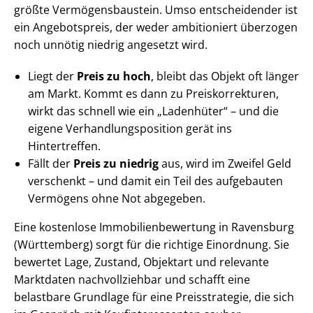
größte Ver­mö­gens­bau­stein. Umso entscheidender ist
ein Angebotspreis, der weder ambitioniert überzogen
noch unnötig niedrig angesetzt wird.
Liegt der
Preis zu hoch
, bleibt das Objekt oft länger
am Markt. Kommt es dann zu Preis­kor­rek­tu­ren,
wirkt das schnell wie ein „Ladenhüter“ – und die
eigene Ver­hand­lungs­po­si­ti­on gerät ins
Hintertreffen.
Fällt der
Preis zu niedrig
aus, wird im Zweifel Geld
verschenkt – und damit ein Teil des aufgebauten
Vermögens ohne Not abgegeben.
Eine kostenlose Im­mo­bi­li­en­be­wer­tung in Ravensburg
(Württemberg) sorgt für die richtige Einordnung. Sie
bewertet Lage, Zustand, Objektart und relevante
Marktdaten nachvollziehbar und schafft eine
belastbare Grundlage für eine Preisstrategie, die sich