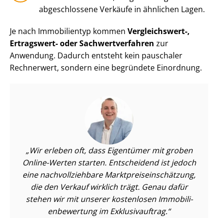
abgeschlossene Verkäufe in ähnlichen Lagen.
Je nach Immobilientyp kommen
Vergleichswert-,
Ertragswert- oder Sach­wert­ver­fah­ren
zur
Anwendung. Dadurch entsteht kein pauschaler
Rechnerwert, sondern eine begründete Einordnung.
Wir erleben oft, dass Eigentümer mit groben
Online-Werten starten. Entscheidend ist jedoch
eine nach­voll­zieh­ba­re Markt­preis­ein­schät­zung,
die den Verkauf wirklich trägt. Genau dafür
stehen wir mit unserer kostenlosen Im­mo­bi­li­
en­be­wer­tung im Exklusivauftrag.