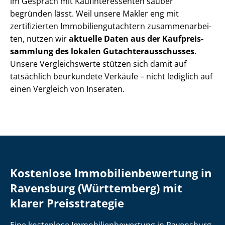
im Gespräch mit Kauf­in­ter­es­sen­ten sauber
begründen lässt. Weil unsere Makler eng mit
zertifizierten Im­mo­bi­li­en­gut­ach­tern zu­sam­men­ar­bei­
ten, nutzen wir
aktuelle Daten aus der Kauf­preis­
samm­lung des lokalen Gut­ach­ter­aus­schus­ses
.
Unsere Vergleichswerte stützen sich damit auf
tatsächlich beurkundete Verkäufe – nicht lediglich auf
einen Vergleich von Inseraten.
Kostenlose Im­mo­bi­li­en­be­wer­tung in
Ravensburg (Württemberg) mit
klarer Preisstrategie
Eine kostenlose Im­mo­bi­li­en­be­wer­tung in Ravensburg