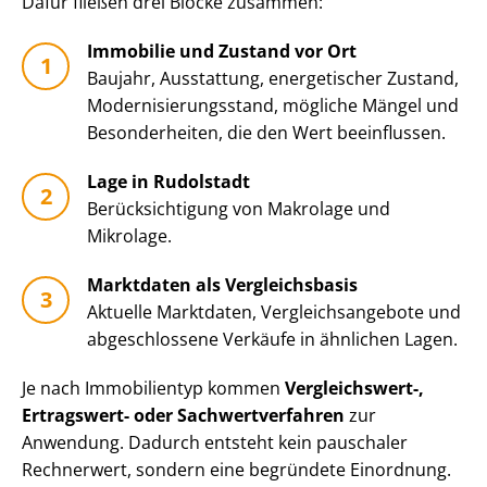
Dafür fließen drei Blöcke zusammen:
Immobilie und Zustand vor Ort
Baujahr, Ausstattung, energetischer Zustand,
Mo­der­ni­sie­rungs­stand, mögliche Mängel und
Besonderheiten, die den Wert beeinflussen.
Lage in Rudolstadt
Be­rück­sich­ti­gung von Makrolage und
Mikrolage.
Marktdaten als Vergleichsbasis
Aktuelle Marktdaten, Ver­gleichs­an­ge­bo­te und
abgeschlossene Verkäufe in ähnlichen Lagen.
Je nach Immobilientyp kommen
Vergleichswert-,
Ertragswert- oder Sach­wert­ver­fah­ren
zur
Anwendung. Dadurch entsteht kein pauschaler
Rechnerwert, sondern eine begründete Einordnung.