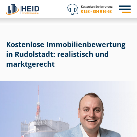
Kostenlose Erstberatung
0158 - 884 916 68
Kostenlose Im­mo­bi­li­en­be­wer­tung
in Rudolstadt: realistisch und
marktgerecht