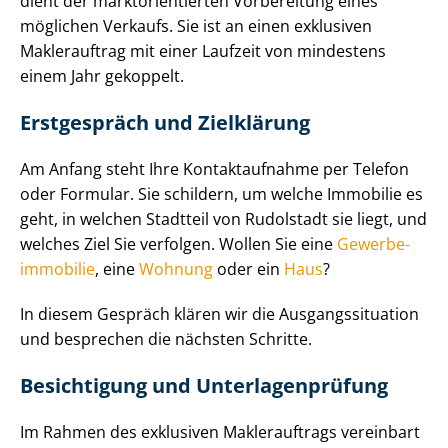
dient der markt­ori­en­tier­ten Vorbereitung eines
möglichen Verkaufs. Sie ist an einen exklusiven
Maklerauftrag mit einer Laufzeit von mindestens
einem Jahr gekoppelt.
Erstgespräch und Zielklärung
Am Anfang steht Ihre Kontaktaufnahme per Telefon
oder Formular. Sie schildern, um welche Immobilie es
geht, in welchen Stadtteil von Rudolstadt sie liegt, und
welches Ziel Sie verfolgen. Wollen Sie eine
Ge­wer­be­
im­mo­bi­lie
, eine
Wohnung
oder ein
Haus
?
In diesem Gespräch klären wir die Aus­gangs­si­tua­ti­on
und besprechen die nächsten Schritte.
Besichtigung und Un­ter­la­gen­prü­fung
Im Rahmen des exklusiven Maklerauftrags vereinbart