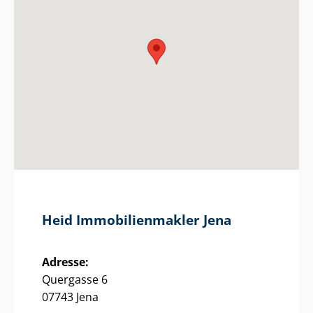
Heid Im­mo­bi­li­en­mak­ler Jena
Adresse:
Quergasse 6
07743 Jena