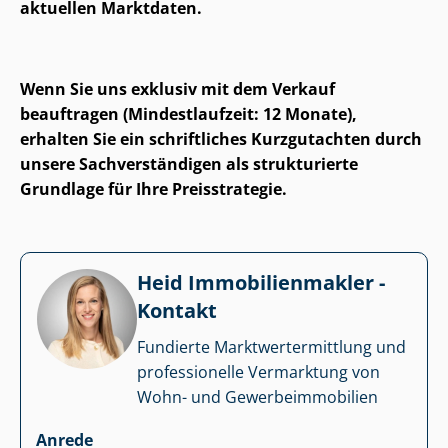
aktuellen Marktdaten.
Wenn Sie uns exklusiv mit dem Verkauf
beauftragen (Mindestlaufzeit: 12 Monate),
erhalten Sie ein schriftliches Kurzgutachten durch
unsere Sach­ver­stän­di­gen als strukturierte
Grundlage für Ihre Preisstrategie.
Heid Im­mo­bi­li­en­mak­ler -
Kontakt
Fundierte Markt­wert­ermitt­lung und
professionelle Vermarktung von
Wohn- und Ge­wer­be­im­mo­bi­li­en
Anrede