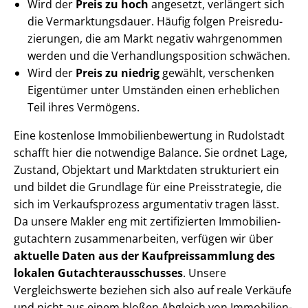
Wird der
Preis zu hoch
angesetzt, verlängert sich
die Ver­mark­tungs­dau­er. Häufig folgen Preis­re­du­
zie­run­gen, die am Markt negativ wahrgenommen
werden und die Ver­hand­lungs­po­si­ti­on schwächen.
Wird der
Preis zu niedrig
gewählt, verschenken
Eigentümer unter Umständen einen erheblichen
Teil ihres Vermögens.
Eine kostenlose Im­mo­bi­li­en­be­wer­tung in Rudolstadt
schafft hier die notwendige Balance. Sie ordnet Lage,
Zustand, Objektart und Marktdaten strukturiert ein
und bildet die Grundlage für eine Preisstrategie, die
sich im Verkaufsprozess argumentativ tragen lässt.
Da unsere Makler eng mit zertifizierten Im­mo­bi­li­en­
gut­ach­tern zu­sam­men­ar­bei­ten, verfügen wir über
aktuelle Daten aus der Kauf­preis­samm­lung des
lokalen Gut­ach­ter­aus­schus­ses
. Unsere
Vergleichswerte beziehen sich also auf reale Verkäufe
und nicht aus einem bloßen Abgleich von Im­mo­bi­li­en­