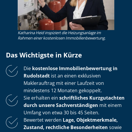
Katharina Heid inspiziert die Heizungsanlage im
Rahmen einer kostenlosen Im­mo­bi­li­en­be­wer­tung.
Das Wichtigste in Kürze
Die
kostenlose
Im­mo­bi­li­en­be­wer­tung in
Rudolstadt
ist an einen exklusiven
Maklerauftrag mit einer Laufzeit von
mindestens 12 Monaten gekoppelt.
Sie erhalten ein
schriftliches Kurzgutachten
durch unsere Sach­ver­stän­di­gen
mit einem
Umfang von etwa 30 bis 45 Seiten.
Bewertet werden
Lage, Objektmerkmale,
Zustand, rechtliche Besonderheiten
sowie