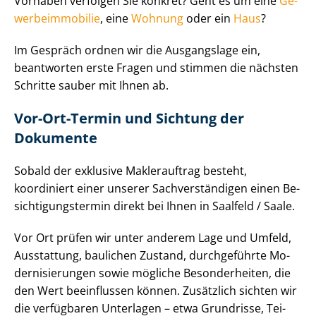
Vorhaben verfolgen Sie konkret? Geht es um eine
Ge­
wer­be­im­mo­bi­lie
, eine
Wohnung
oder ein
Haus
?
Im Gespräch ordnen wir die Ausgangslage ein,
beantworten erste Fragen und stimmen die nächsten
Schritte sauber mit Ihnen ab.
Vor-Ort-Termin und Sichtung der
Dokumente
Sobald der exklusive Maklerauftrag besteht,
koordiniert einer unserer Sach­ver­stän­di­gen einen Be­
sich­ti­gungs­ter­min direkt bei Ihnen in Saalfeld / Saale.
Vor Ort prüfen wir unter anderem Lage und Umfeld,
Ausstattung, baulichen Zustand, durchgeführte Mo­
der­ni­sie­run­gen sowie mögliche Besonderheiten, die
den Wert beeinflussen können. Zusätzlich sichten wir
die verfügbaren Unterlagen – etwa Grundrisse, Tei­