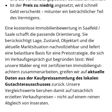
Ist der
Preis zu niedrig
angesetzt, wird schnell
Geld verschenkt – mitunter ein beträchtlicher Teil
des Vermögens.
Eine kostenlose Im­mo­bi­li­en­be­wer­tung in Saalfeld /
Saale schafft die passende Orientierung. Sie
berücksichtigt Lage, Zustand, Objektart und die
aktuelle Marktsituation nachvollziehbar und liefert
eine belastbare Basis für eine Preisstrategie, die sich
im Ver­kaufs­ge­spräch gut begründen lässt. Weil
unsere Makler eng mit zertifizierten Im­mo­bi­li­en­gut­
ach­tern zu­sam­men­ar­bei­ten, greifen wir auf
aktuelle
Daten aus der Kauf­preis­samm­lung des lokalen
Gut­ach­ter­aus­schus­ses
zurück. Unsere
Vergleichswerte beruhen damit auf tatsächlich
erzielten Verkaufspreisen – nicht auf einem reinen
Abgleich von Inseraten.