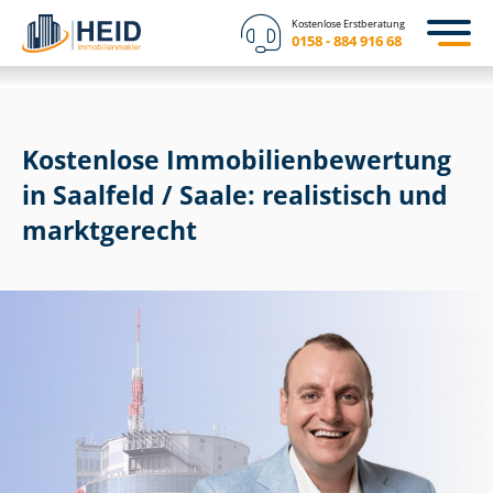
Kostenlose Erstberatung
0158 - 884 916 68
Kostenlose Im­mo­bi­li­en­be­wer­tung
in Saalfeld / Saale: realistisch und
marktgerecht