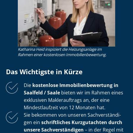
Katharina Heid inspiziert die Heizungsanlage im
Rahmen einer kostenlosen Im­mo­bi­li­en­be­wer­tung.
Das Wichtigste in Kürze
Die
kostenlose
Im­mo­bi­li­en­be­wer­tung in
Saalfeld / Saale
bieten wir im Rahmen eines
exklusiven Maklerauftrags an, der eine
Mindestlaufzeit von 12 Monaten hat.
Sie bekommen von unseren Sach­ver­stän­di­
gen ein
schriftliches Kurzgutachten durch
unsere Sach­ver­stän­di­gen
– in der Regel mit