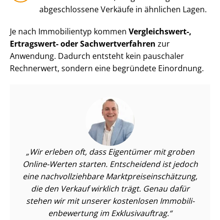
abgeschlossene Verkäufe in ähnlichen Lagen.
Je nach Immobilientyp kommen
Vergleichswert-,
Ertragswert- oder Sach­wert­ver­fah­ren
zur
Anwendung. Dadurch entsteht kein pauschaler
Rechnerwert, sondern eine begründete Einordnung.
Wir erleben oft, dass Eigentümer mit groben
Online-Werten starten. Entscheidend ist jedoch
eine nach­voll­zieh­ba­re Markt­preis­ein­schät­zung,
die den Verkauf wirklich trägt. Genau dafür
stehen wir mit unserer kostenlosen Im­mo­bi­li­
en­be­wer­tung im Exklusivauftrag.