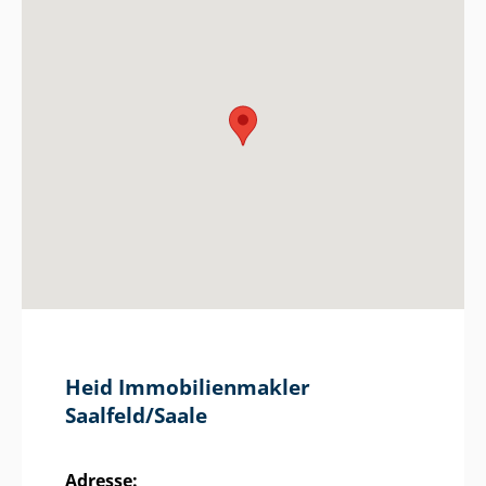
Heid Im­mo­bi­li­en­mak­ler
Saalfeld/Saale
Adresse: