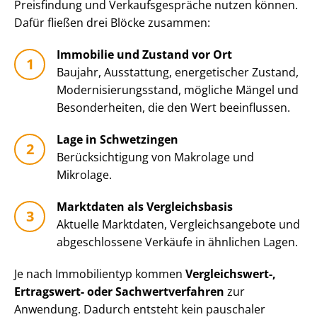
Preisfindung und Ver­kaufs­ge­sprä­che nutzen können.
Dafür fließen drei Blöcke zusammen:
Immobilie und Zustand vor Ort
Baujahr, Ausstattung, energetischer Zustand,
Mo­der­ni­sie­rungs­stand, mögliche Mängel und
Besonderheiten, die den Wert beeinflussen.
Lage in Schwetzingen
Be­rück­sich­ti­gung von Makrolage und
Mikrolage.
Marktdaten als Vergleichsbasis
Aktuelle Marktdaten, Ver­gleichs­an­ge­bo­te und
abgeschlossene Verkäufe in ähnlichen Lagen.
Je nach Immobilientyp kommen
Vergleichswert-,
Ertragswert- oder Sach­wert­ver­fah­ren
zur
Anwendung. Dadurch entsteht kein pauschaler