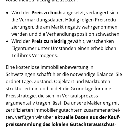
Wird der
Preis zu hoch
angesetzt, verlängert sich
die Ver­mark­tungs­dau­er. Häufig folgen Preis­re­du­
zie­run­gen, die am Markt negativ wahrgenommen
werden und die Ver­hand­lungs­po­si­ti­on schwächen.
Wird der
Preis zu niedrig
gewählt, verschenken
Eigentümer unter Umständen einen erheblichen
Teil ihres Vermögens.
Eine kostenlose Im­mo­bi­li­en­be­wer­tung in
Schwetzingen schafft hier die notwendige Balance. Sie
ordnet Lage, Zustand, Objektart und Marktdaten
strukturiert ein und bildet die Grundlage für eine
Preisstrategie, die sich im Verkaufsprozess
argumentativ tragen lässt. Da unsere Makler eng mit
zertifizierten Im­mo­bi­li­en­gut­ach­tern zu­sam­men­ar­bei­
ten, verfügen wir über
aktuelle Daten aus der Kauf­
preis­samm­lung des lokalen Gut­ach­ter­aus­schus­