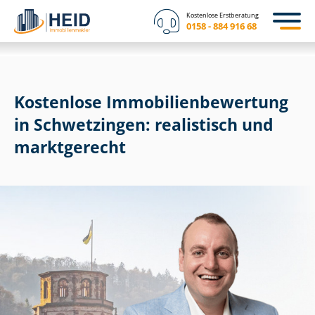
Kostenlose Erstberatung
0158 - 884 916 68
Kostenlose Im­mo­bi­li­en­be­wer­tung
in Schwetzingen: realistisch und
marktgerecht