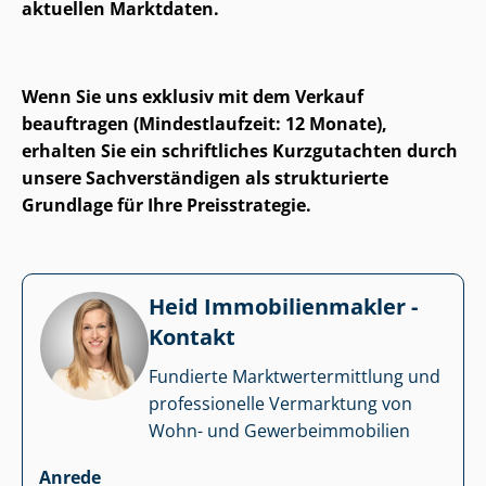
aktuellen Marktdaten.
Wenn Sie uns exklusiv mit dem Verkauf
beauftragen (Mindestlaufzeit: 12 Monate),
erhalten Sie ein schriftliches Kurzgutachten durch
unsere Sach­ver­stän­di­gen als strukturierte
Grundlage für Ihre Preisstrategie.
Heid Im­mo­bi­li­en­mak­ler -
Kontakt
Fundierte Markt­wert­ermitt­lung und
professionelle Vermarktung von
Wohn- und Ge­wer­be­im­mo­bi­li­en
Anrede