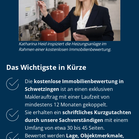
Katharina Heid inspiziert die Heizungsanlage im
Rahmen einer kostenlosen Im­mo­bi­li­en­be­wer­tung.
Das Wichtigste in Kürze
Die
kostenlose
Im­mo­bi­li­en­be­wer­tung in
Schwetzingen
ist an einen exklusiven
Maklerauftrag mit einer Laufzeit von
mindestens 12 Monaten gekoppelt.
Sie erhalten ein
schriftliches Kurzgutachten
durch unsere Sach­ver­stän­di­gen
mit einem
Umfang von etwa 30 bis 45 Seiten.
Bewertet werden
Lage, Objektmerkmale,