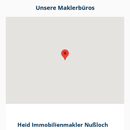
Unsere Maklerbüros
Heid Im­mo­bi­li­en­mak­ler Nußloch